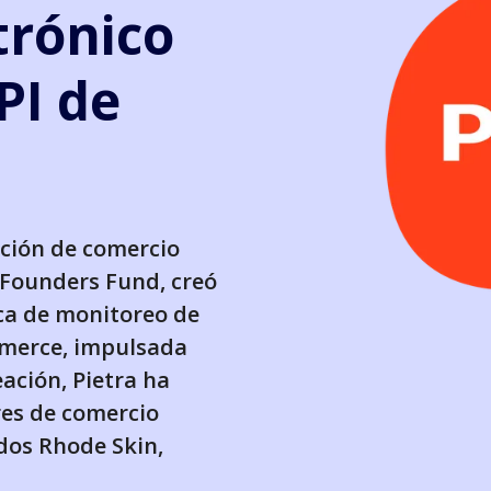
trónico
PI de
ación de comercio
 Founders Fund, creó
ca de monitoreo de
mmerce, impulsada
ación, Pietra ha
res de comercio
idos Rhode Skin,