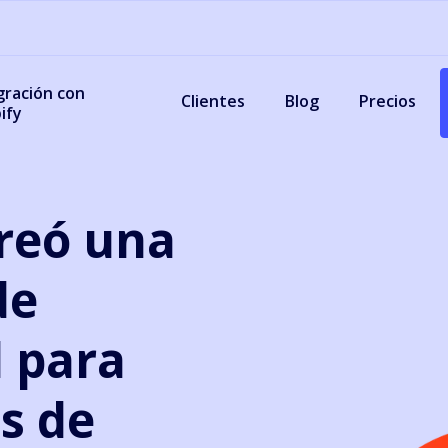
gración con
Clientes
Blog
Precios
ify
reó una
de
l para
s de