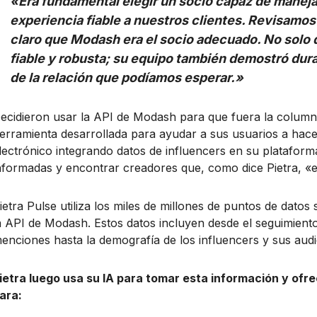
«Era fundamental elegir un socio capaz de manejar
experiencia fiable a nuestros clientes. Revisamo
claro que Modash era el socio adecuado. No solo
fiable y robusta; su equipo también demostró dura
de la relación que podíamos esperar.»
ecidieron usar la API de Modash para que fuera la columna
erramienta desarrollada para ayudar a sus usuarios a hac
lectrónico integrando datos de influencers en su platafo
nformadas y encontrar creadores que, como dice Pietra, «e
ietra Pulse utiliza los miles de millones de puntos de datos
a API de Modash. Estos datos incluyen desde el seguimien
enciones hasta la demografía de los influencers y sus audi
ietra luego usa su IA para tomar esta información y ofre
ara: