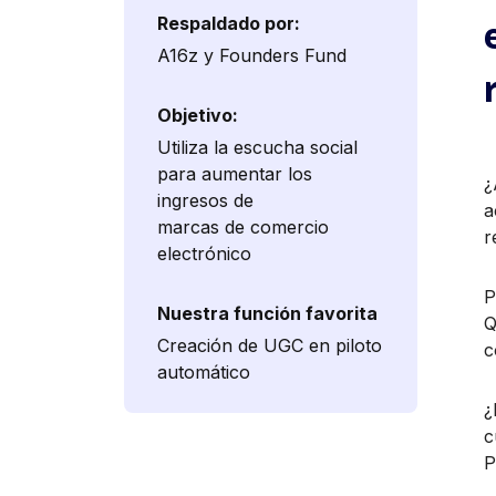
Respaldado por:
A16z y Founders Fund
Objetivo:
Utiliza la escucha social
para aumentar los
¿
ingresos de
a
marcas de comercio
r
electrónico
P
Nuestra función favorita
Q
Creación de UGC en piloto
c
automático
¿
c
P