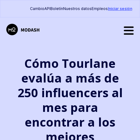
Cambio
API
Boletín
Nuestros datos
Empleos
Iniciar sesión
Cómo Tourlane
evalúa a más de
250 influencers al
mes para
encontrar a los
mejores