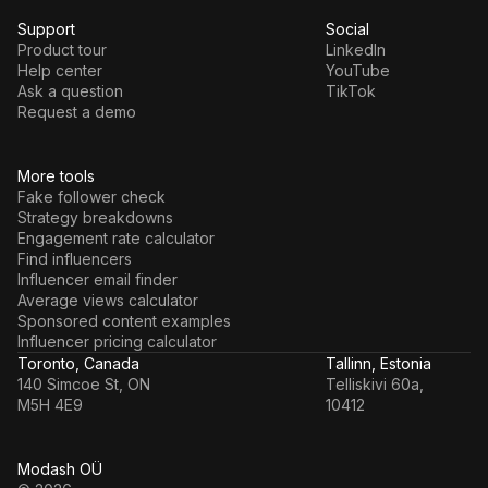
Support
Social
Product tour
LinkedIn
Help center
YouTube
Ask a question
TikTok
Request a demo
More tools
Fake follower check
Strategy breakdowns
Engagement rate calculator
Find influencers
Influencer email finder
Average views calculator
Sponsored content examples
Influencer pricing calculator
Toronto, Canada
Tallinn, Estonia
140 Simcoe St, ON
Telliskivi 60a,
M5H 4E9
10412
Modash OÜ