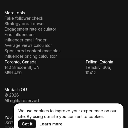
More tools
Fake follower check
Strategy breakdowns
Engagement rate calculator
Find influencers
Influencer email finder
Average views calculator
Sponsored content examples
Influencer pricing calculator
Toronto, Canada
Tallinn, Estonia
140 Simcoe St, ON
Telliskivi 60a,
M5H 4E9
10412
Modash OÜ
© 2026
All rights reserved
We use cookies to improve your experience on our
site. By using our site you consent to cookies.
Your data’s in a safe hands
ISO27001
Got it
Learn more