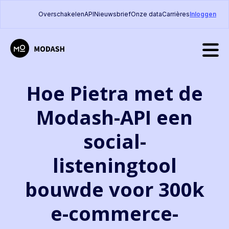
Overschakelen
API
Nieuwsbrief
Onze data
Carrières
Inloggen
Hoe Pietra met de
Modash-API een
social-
listeningtool
bouwde voor 300k
e-commerce­