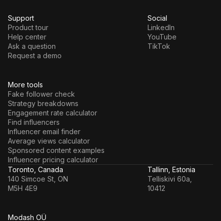
Support
Social
Product tour
LinkedIn
Help center
YouTube
Ask a question
TikTok
Request a demo
More tools
Fake follower check
Strategy breakdowns
Engagement rate calculator
Find influencers
Influencer email finder
Average views calculator
Sponsored content examples
Influencer pricing calculator
Toronto, Canada
Tallinn, Estonia
140 Simcoe St, ON
Telliskivi 60a,
M5H 4E9
10412
Modash OÜ