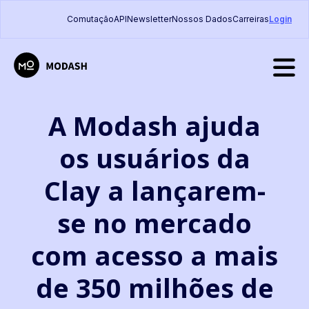
Comutação
API
Newsletter
Nossos Dados
Carreiras
Login
A Modash ajuda
os usuários da
Clay a lançarem-
se no mercado
com acesso a mais
de 350 milhões de