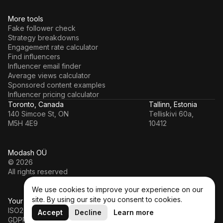
More tools
Fake follower check
Strategy breakdowns
Engagement rate calculator
Find influencers
Influencer email finder
Average views calculator
Sponsored content examples
Influencer pricing calculator
Toronto, Canada
Tallinn, Estonia
140 Simcoe St, ON
Telliskivi 60a,
M5H 4E9
10412
Modash OÜ
© 2026
All rights reserved
We use cookies to improve your experience on our
site. By using our site you consent to cookies.
Your data’s in a safe hands
ISO27001
Accept
Decline
Learn more
GDPR