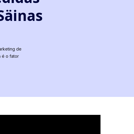
Säinas
arketing de
 é o fator