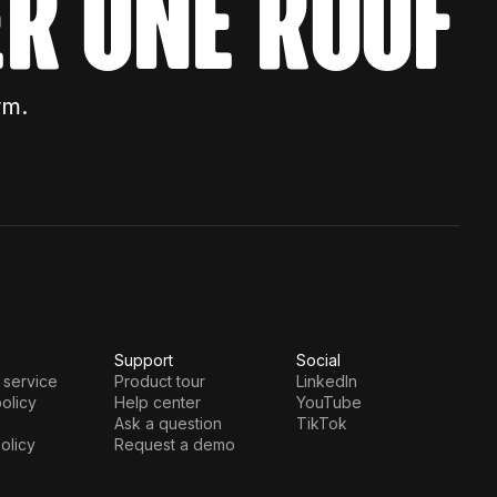
r one roof
rm.
Support
Social
 service
Product tour
LinkedIn
olicy
Help center
YouTube
Ask a question
TikTok
olicy
Request a demo