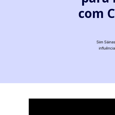
com C
Siim Säina
influênci