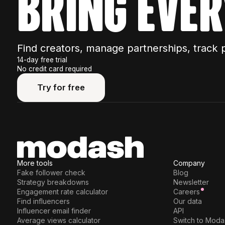
bring ever
Find creators, manage partnerships, track 
14-day free trial
No credit card required
Try for free
Try for free
More tools
Company
Fake follower check
Blog
Strategy breakdowns
Newsletter
Engagement rate calculator
Careers
Find influencers
Our data
Influencer email finder
API
Average views calculator
Switch to Moda