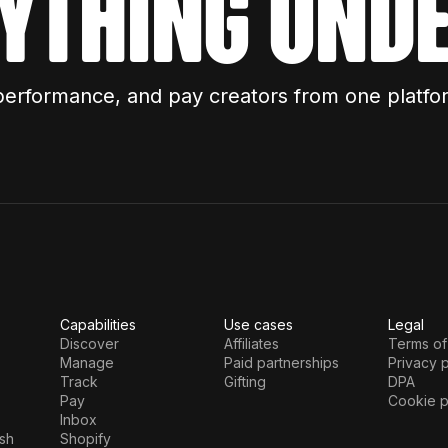
ything unde
performance, and pay creators from one platfo
Capabilities
Use cases
Legal
Discover
Affiliates
Terms of
Manage
Paid partnerships
Privacy p
Track
Gifting
DPA
Pay
Cookie p
Inbox
sh
Shopify