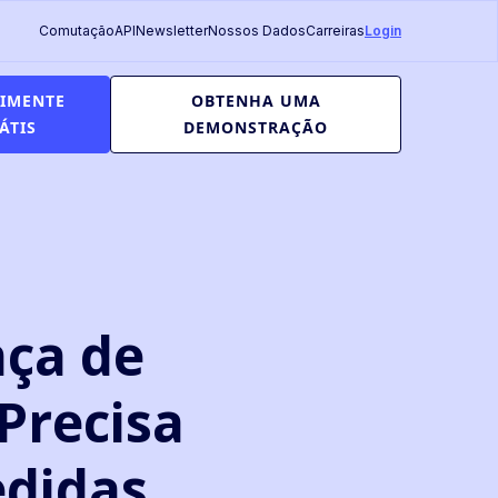
Comutação
API
Newsletter
Nossos Dados
Carreiras
Login
RIMENTE
OBTENHA UMA
ÁTIS
DEMONSTRAÇÃO
ça de
Precisa
edidas