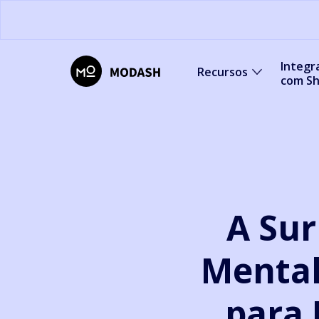
Integr
Recursos
com Sh
A Su
Mental
para 