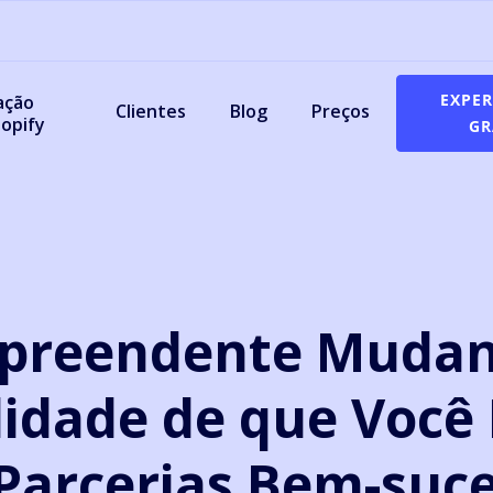
EXPE
ação
Clientes
Blog
Preços
opify
GR
rpreendente Mudan
idade de que Você 
Parcerias Bem-suc