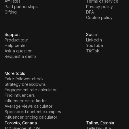
Affiliates
Terms of service
Paid partnerships
Privacy policy
Gifting
DPA
Cookie policy
Support
Social
Product tour
LinkedIn
Help center
YouTube
Ask a question
TikTok
Request a demo
More tools
Fake follower check
Strategy breakdowns
Engagement rate calculator
Find influencers
Influencer email finder
Average views calculator
Sponsored content examples
Influencer pricing calculator
Toronto, Canada
Tallinn, Estonia
140 Simcoe St, ON
Telliskivi 60a,