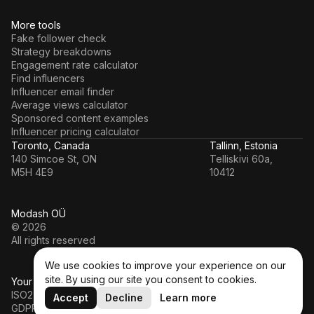
More tools
Fake follower check
Strategy breakdowns
Engagement rate calculator
Find influencers
Influencer email finder
Average views calculator
Sponsored content examples
Influencer pricing calculator
Toronto, Canada
Tallinn, Estonia
140 Simcoe St, ON
Telliskivi 60a,
M5H 4E9
10412
Modash OÜ
© 2026
All rights reserved
We use cookies to improve your experience on our
site. By using our site you consent to cookies.
Your data’s in a safe hands
ISO27001
Accept
Decline
Learn more
GDPR