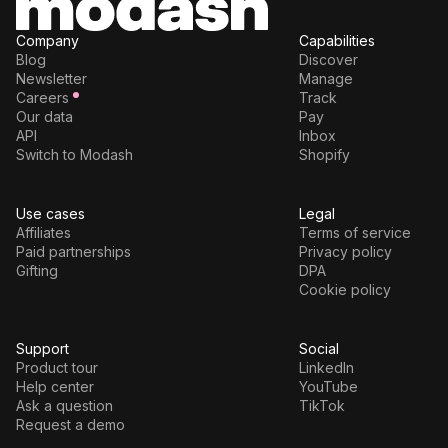
Company
Capabilities
Blog
Discover
Newsletter
Manage
Careers
Track
Our data
Pay
API
Inbox
Switch to Modash
Shopify
Use cases
Legal
Affiliates
Terms of service
Paid partnerships
Privacy policy
Gifting
DPA
Cookie policy
Support
Social
Product tour
LinkedIn
Help center
YouTube
Ask a question
TikTok
Request a demo