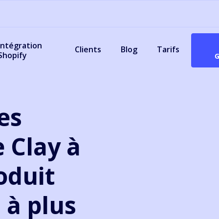
Intégration
Clients
Blog
Tarifs
Shopify
es
e Clay à
oduit
 à plus