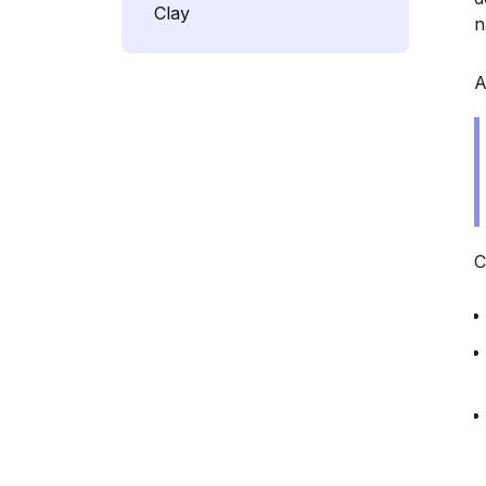
Clay
n
A
C