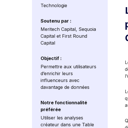
Technologie
Soutenu par :
Meritech Capital, Sequoia
Capital et First Round
Capital
Objectif :
L
Permettre aux utilisateurs
d
d’enrichir leurs
l
influenceurs avec
davantage de données
L
q
Notre fonctionnalité
a
préférée
Utiliser les analyses
Q
créateur dans une Table
d