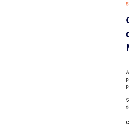
S
A
p
p
S
d
C