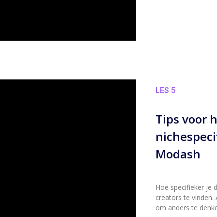
LES 5
Tips voor 
nichespeci
Modash
Hoe specifieker je 
creators te vinden. 
om anders te denke