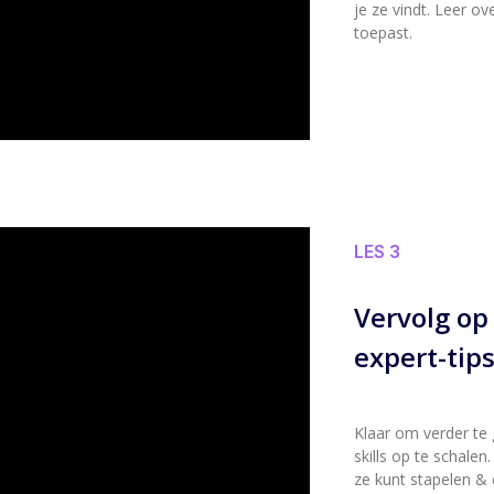
je ze vindt. Leer ov
toepast.
LES 3
Vervolg op
expert-tip
Klaar om verder te 
skills op te schale
ze kunt stapelen & 