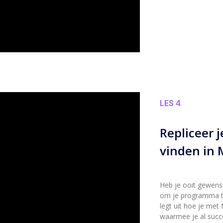
LES 4
Repliceer j
vinden in
Heb je ooit gewens
om je programma te
legt uit hoe je met
waarmee je al succ