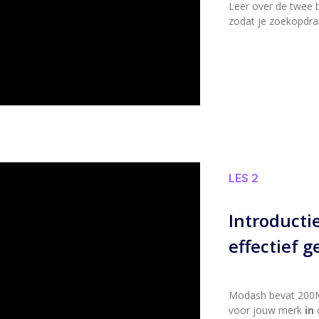
Leer over de twee be
zodat je zoekopdrac
LES 2
Introducti
effectief 
Modash bevat 200M+
voor jouw merk
in
o