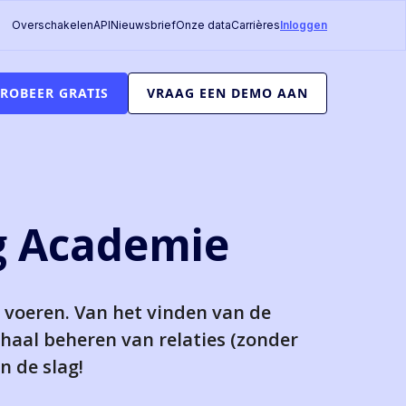
Overschakelen
API
Nieuwsbrief
Onze data
Carrières
Inloggen
ROBEER GRATIS
VRAAG EEN DEMO AAN
g Academie
e voeren. Van het vinden van de
haal beheren van relaties (zonder
n de slag!