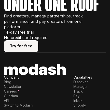
under one roof
Find creators, manage partnerships, track
performance, and pay creators from one
platform.
14-day free trial
No credit card required
Try for free
Try for free
Company
Capabilities
Blog
Discover
Newsletter
Manage
Careers
Track
Our data
Pay
API
Inbox
Switch to Modash
Shopify