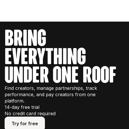
worden geanalyseerd. Je kunt kwantitatieve factoren
analyseren, zoals engagementpercentage en
groeisnelheid van abonnees, en een uitsplitsing van
het publiek naar locatie en geslacht. Kwalitatief kun je
bring
ook hun recente berichten, populaire berichten,
gesponsorde berichten en meer bekijken.
everything
under one roof
Find creators, manage partnerships, track
performance, and pay creators from one
platform.
14-day free trial
No credit card required
Try for free