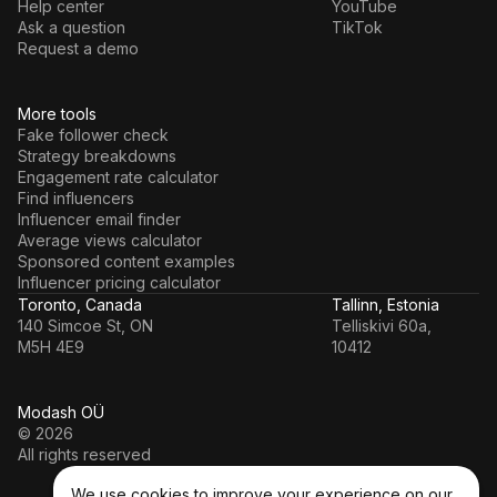
Help center
YouTube
Ask a question
TikTok
Request a demo
More tools
Fake follower check
Strategy breakdowns
Engagement rate calculator
Find influencers
Influencer email finder
Average views calculator
Sponsored content examples
Influencer pricing calculator
Toronto, Canada
Tallinn, Estonia
140 Simcoe St, ON
Telliskivi 60a,
M5H 4E9
10412
Modash OÜ
© 2026
All rights reserved
We use cookies to improve your experience on our