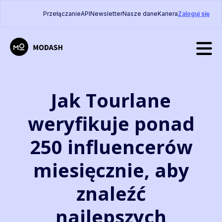
Przełączanie
API
Newsletter
Nasze dane
Kariera
Zaloguj się
Jak Tourlane
weryfikuje ponad
250 influencerów
miesięcznie, aby
znaleźć
najlepszych