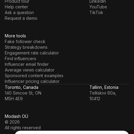
Product tour
LinkedIn
Help center
YouTube
Ask a question
TikTok
Request a demo
More tools
Fake follower check
Strategy breakdowns
Engagement rate calculator
Find influencers
Influencer email finder
Average views calculator
Sponsored content examples
Influencer pricing calculator
Toronto, Canada
Tallinn, Estonia
140 Simcoe St, ON
Telliskivi 60a,
M5H 4E9
10412
Modash OÜ
© 2026
All rights reserved