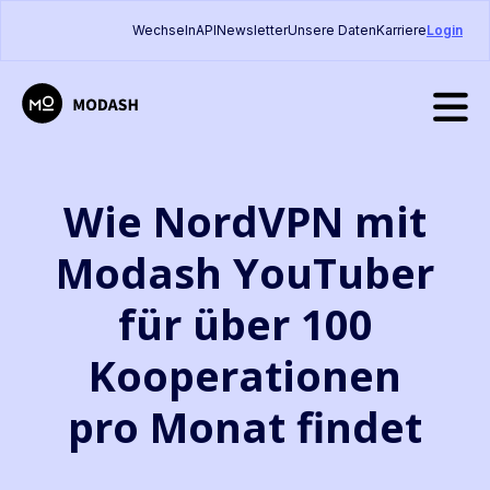
Wechseln
API
Newsletter
Unsere Daten
Karriere
Login
Wie NordVPN mit
Modash YouTuber
für über 100
Kooperationen
pro Monat findet