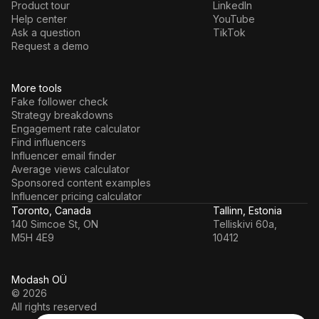
Product tour
LinkedIn
Help center
YouTube
Ask a question
TikTok
Request a demo
More tools
Fake follower check
Strategy breakdowns
Engagement rate calculator
Find influencers
Influencer email finder
Average views calculator
Sponsored content examples
Influencer pricing calculator
Toronto, Canada
Tallinn, Estonia
140 Simcoe St, ON
Telliskivi 60a,
M5H 4E9
10412
Modash OÜ
© 2026
All rights reserved