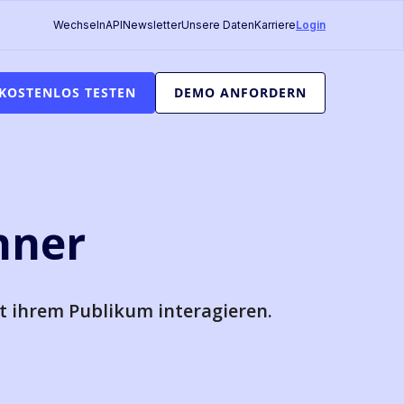
Wechseln
API
Newsletter
Unsere Daten
Karriere
Login
KOSTENLOS TESTEN
DEMO ANFORDERN
hner
it ihrem Publikum interagieren.