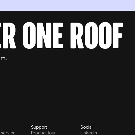
r one roof
rm.
Support
Social
 service
Product tour
LinkedIn