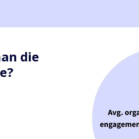
an die
e?