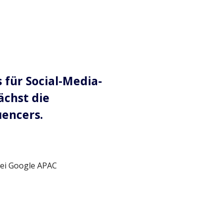
für Social-Media-
ächst die
encers.
bei Google APAC