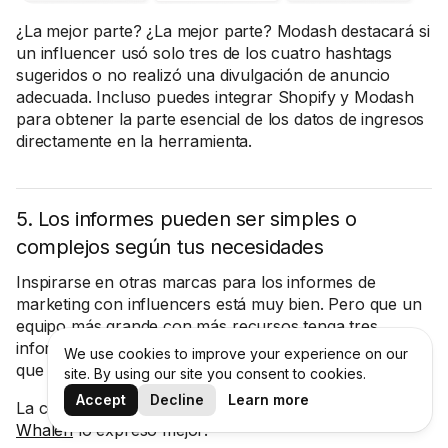
¿La mejor parte? ¿La mejor parte? Modash destacará si
un influencer usó solo tres de los cuatro hashtags
sugeridos o no realizó una divulgación de anuncio
adecuada. Incluso puedes integrar Shopify y Modash
para obtener la parte esencial de los datos de ingresos
directamente en la herramienta.
5. Los informes pueden ser simples o
complejos según tus necesidades
Inspirarse en otras marcas para los informes de
marketing con influencers está muy bien. Pero que un
equipo más grande con más recursos tenga tres
informes y un sinfín de métricas que seguir no significa
We use cookies to improve your experience on our
que tú también lo necesites.
site. By using our site you consent to cookies.
Accept
Decline
Learn more
La consultora de influencer marketing
Georgina
Whalen
lo expresó mejor: