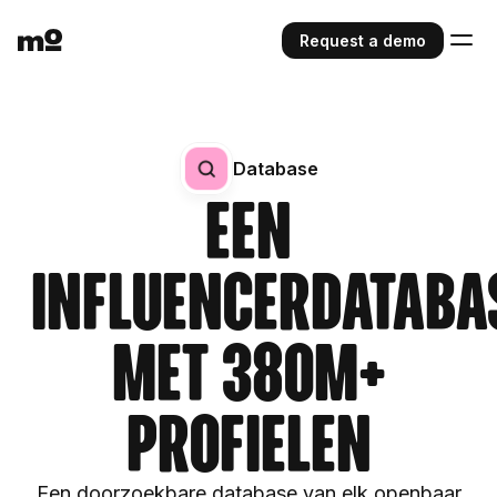
Request a demo
Database
Een
influencerdataba
met 380M+
profielen
Een doorzoekbare database van elk openbaar