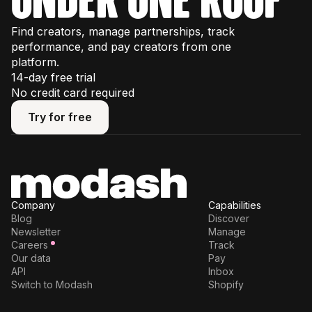
Find creators, manage partnerships, track
performance, and pay creators from one
platform.
14-day free trial
No credit card required
Try for free
Try for free
Company
Capabilities
Blog
Discover
Newsletter
Manage
Careers
Track
Our data
Pay
API
Inbox
Switch to Modash
Shopify