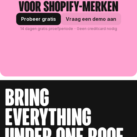
voor Shopify-merken
Probeer gratis
Vraag een demo aan
14 dagen gratis proefperiode・Geen creditcard nodig
bring
everything
under one roof