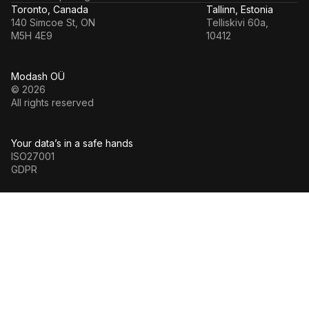
Toronto, Canada
Tallinn, Estonia
140 Simcoe St, ON
Telliskivi 60a,
M5H 4E9
10412
Modash OÜ
© 2026
All rights reserved
Your data’s in a safe hands
ISO27001
GDPR