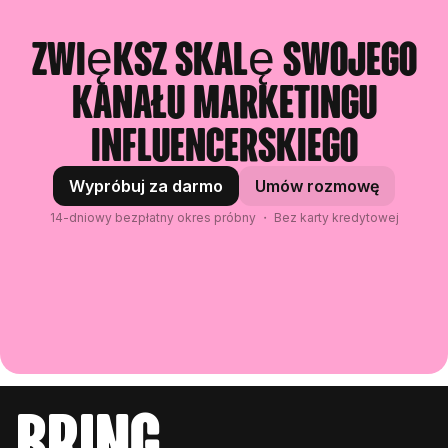
wskaźnik zaangażowania, wyniki płatnych
także liczbę użyć kodów rabatowych,
postów z przeszłości)
Pozostałe funkcje działają niezależnie od
kliknięć w linki i inne dane.
Zobacz, jak to
Zwiększ skalę swojego
- Weryfikacja (popularne posty, fałszywi
Shopify. Wyszukiwanie influencerów,
działa.
obserwujący)
analizowanie profili, zarządzanie listami
kanału marketingu
influencerów, zbieranie treści od
Aby zobaczyć je wszystkie,
wypróbuj
influencerów i wiele więcej. Setki innych
influencerskiego
Modash za darmo.
rodzajów firm korzystają z Modash, w tym
Airbnb, NordVPN i Ground News.
Wypróbuj za darmo
Umów rozmowę
14-dniowy bezpłatny okres próbny ・ Bez karty kredytowej
bring