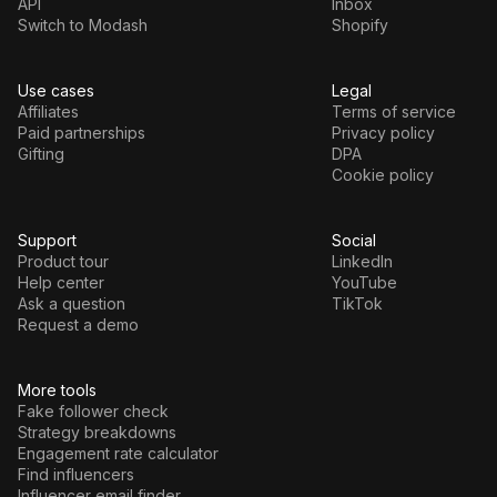
API
Inbox
Switch to Modash
Shopify
Use cases
Legal
Affiliates
Terms of service
Paid partnerships
Privacy policy
Gifting
DPA
Cookie policy
Support
Social
Product tour
LinkedIn
Help center
YouTube
Ask a question
TikTok
Request a demo
More tools
Fake follower check
Strategy breakdowns
Engagement rate calculator
Find influencers
Influencer email finder