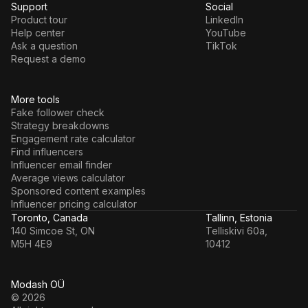
Support
Social
Product tour
LinkedIn
Help center
YouTube
Ask a question
TikTok
Request a demo
More tools
Fake follower check
Strategy breakdowns
Engagement rate calculator
Find influencers
Influencer email finder
Average views calculator
Sponsored content examples
Influencer pricing calculator
Toronto, Canada
Tallinn, Estonia
140 Simcoe St, ON
Telliskivi 60a,
M5H 4E9
10412
Modash OÜ
© 2026