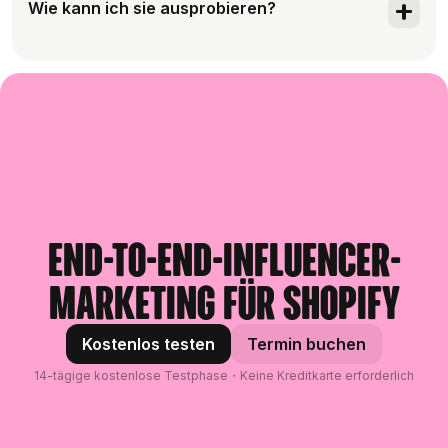
wie nur aktive Creator oder Marken,
Wie kann ich sie ausprobieren?
herkömmlicher Filter oder das endlose
Kampagnen an einem Ort durchführen.
Demografie und Leistungskennzahlen
manuelle Scrollen zu umgehen und
weiter verfeinern.
Gleich jetzt. Sie ist Teil der 14-tägigen
schneller markenpassende Creator zu
kostenlosen Modash-Testversion, für die
finden. Es ist, als hätten Sie einen Experten
keine Kreditkarte erforderlich ist. Die KI-
an Ihrer Seite, der versteht, was Sie
Suche ist in allen kostenpflichtigen Tarifen
meinen, und genau das liefert, was Sie
enthalten. Die Preise beginnen bei ca. 199
brauchen.
$/Monat. Mehr erfahren
End-to-End-Influencer-
Marketing für Shopify
Kostenlos testen
Termin buchen
14-tägige kostenlose Testphase・Keine Kreditkarte erforderlich