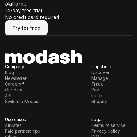
platform.
14-day free trial
No credit card required
Try for free
Try for free
Company
Capabilities
Blog
Discover
Newsletter
Manage
Careers
Track
Our data
Pay
API
Inbox
Switch to Modash
Shopify
Use cases
Legal
Affiliates
Terms of service
Paid partnerships
Privacy policy
Gifting
DPA