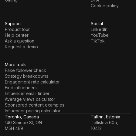
Cookie policy
Support
Social
Product tour
LinkedIn
Help center
YouTube
Ask a question
TikTok
Request a demo
More tools
Fake follower check
Strategy breakdowns
Engagement rate calculator
Find influencers
Influencer email finder
Average views calculator
Sponsored content examples
Influencer pricing calculator
Toronto, Canada
Tallinn, Estonia
140 Simcoe St, ON
Telliskivi 60a,
M5H 4E9
10412