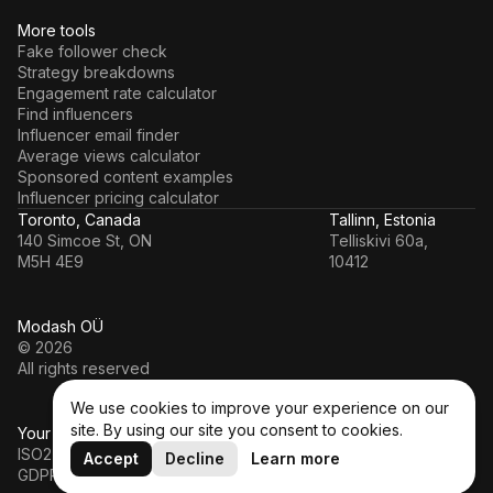
More tools
Fake follower check
Strategy breakdowns
Engagement rate calculator
Find influencers
Influencer email finder
Average views calculator
Sponsored content examples
Influencer pricing calculator
Toronto, Canada
Tallinn, Estonia
140 Simcoe St, ON
Telliskivi 60a,
M5H 4E9
10412
Modash OÜ
© 2026
All rights reserved
We use cookies to improve your experience on our
site. By using our site you consent to cookies.
Your data’s in a safe hands
ISO27001
Accept
Decline
Learn more
GDPR