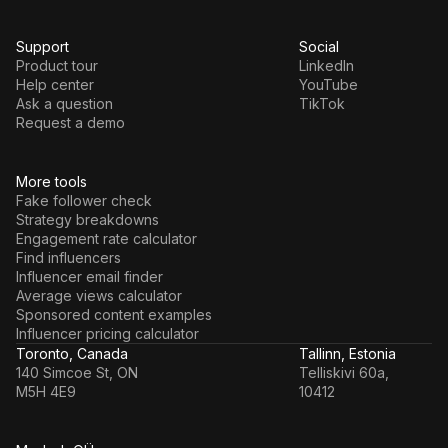
Support
Social
Product tour
LinkedIn
Help center
YouTube
Ask a question
TikTok
Request a demo
More tools
Fake follower check
Strategy breakdowns
Engagement rate calculator
Find influencers
Influencer email finder
Average views calculator
Sponsored content examples
Influencer pricing calculator
Toronto, Canada
Tallinn, Estonia
140 Simcoe St, ON
Telliskivi 60a,
M5H 4E9
10412