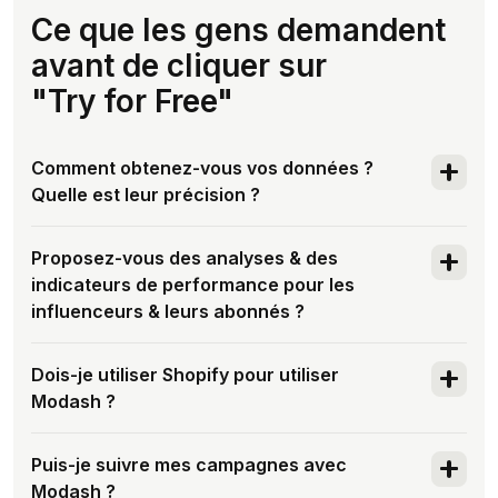
Ce que les gens demandent
avant de cliquer sur
"Try for Free"
Comment obtenez-vous vos données ?
Quelle est leur précision ?
Comme Google, Modash analyse des
Proposez-vous des analyses & des
centaines de milliards de contenus publics
indicateurs de performance pour les
et en tire des insights.
influenceurs & leurs abonnés ?
Nos données sont aussi précises que
Oui. Bien que les statistiques varient selon
possible. Après avoir audité nos données,
Dois-je utiliser Shopify pour utiliser
les plateformes, notre objectif est de vous
certaines des entreprises B2C à la
Modash ?
donner une compréhension approfondie
croissance la plus rapide au monde ont
du profil d’un influenceur, y compris de son
Non, c’est simplement que les marques e-
choisi Modash plutôt que les alternatives.
audience.
Puis-je suivre mes campagnes avec
commerce utilisant Shopify tirent le
Nos données alimentent même d’autres
Modash ?