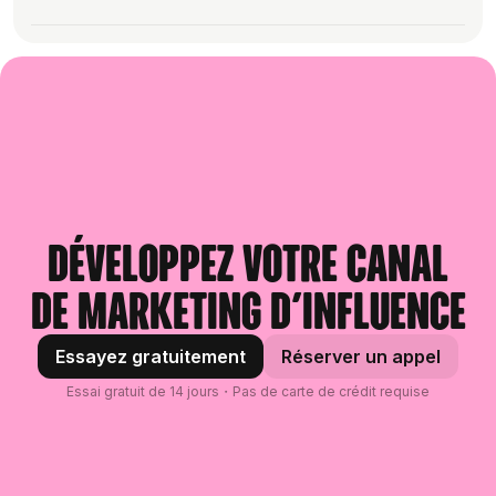
maximum
de valeur de Modash. Grâce à
plateformes et outils internes grâce à notre
Voici quelques-unes des métriques
notre
intégration Shopify
, ces utilisateurs
API
. Nous les mettons à jour plusieurs fois
Modash collectera et suivra TOUT votre
disponibles dans Modash :
bénéficient de fonctionnalités
par mois, vous avez donc l’assurance de
contenu de marque (même les Stories) et le
supplémentaires. Par exemple, envoyer
disposer des informations les plus récentes.
stockera. Aucune inscription de créateur
- Démographie de l’audience (âge, sexe,
des produits gratuits aux influenceurs,
n’est requise. Vous obtiendrez également
localisation par ville, centres d’intérêt)
gérer un programme d’affiliation (y compris
des insights tels que qui a publié quel type
- Performance de l’influenceur (nombre
les paiements) et administrer des codes
de contenu et qui a respecté les mentions
d’abonnés, likes moyens, taux
promo Shopify.
légales, ainsi que le nombre d’utilisations de
d’engagement, performance des
codes promo, de clics sur les liens, etc.
publications sponsorisées passées)
Le reste de nos fonctionnalités fonctionne
Découvrez comment ça fonctionne.
Développez votre canal
- Vérification (publications populaires, faux
en dehors de Shopify. Trouver des
abonnés)
influenceurs, analyser des profils, gérer
de marketing d’influence
des listes d’influenceurs, collecter du
Pour toutes les découvrir,
essayez Modash
contenu d’influenceurs, et plus encore.
Essayez gratuitement
Réserver un appel
gratuitement.
Des centaines d’autres types d’entreprises
Essai gratuit de 14 jours・Pas de carte de crédit requise
utilisent Modash, notamment Airbnb,
NordVPN et Ground News.