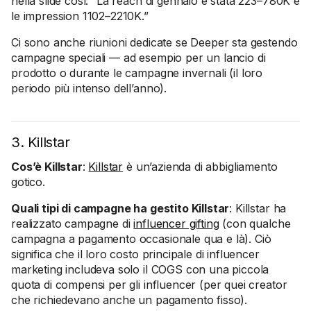
nella slide così: “La reach di gennaio è stata 223–780K e
le impression 1102–2210K.”
Ci sono anche riunioni dedicate se Deeper sta gestendo
campagne speciali — ad esempio per un lancio di
prodotto o durante le campagne invernali (il loro
periodo più intenso dell’anno).
3. Killstar
Cos’è Killstar
:
Killstar
è un’azienda di abbigliamento
gotico.
Quali tipi di campagne ha gestito Killstar
: Killstar ha
realizzato campagne di
influencer gifting
(con qualche
campagna a pagamento occasionale qua e là). Ciò
significa che il loro costo principale di influencer
marketing includeva solo il COGS con una piccola
quota di compensi per gli influencer (per quei creator
che richiedevano anche un pagamento fisso).