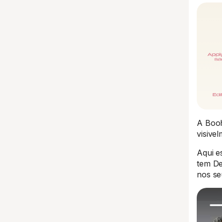
A Booh
visive
Aqui e
tem De
nos se