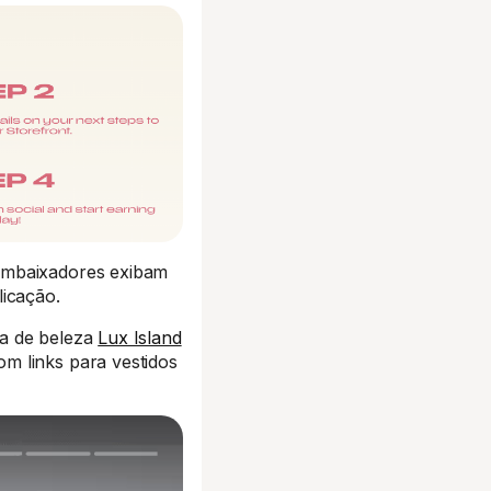
 embaixadores exibam
icação.
ra de beleza
Lux Island
m links para vestidos