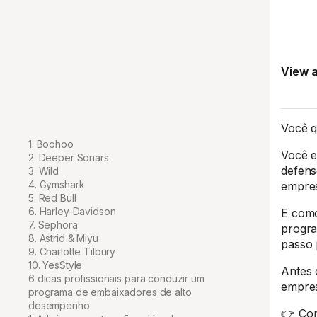
View a
Você q
1. Boohoo
Você e
2. Deeper Sonars
defens
3. Wild
4. Gymshark
empres
5. Red Bull
6. Harley-Davidson
E com
7. Sephora
progra
8. Astrid & Miyu
passo 
9. Charlotte Tilbury
10. YesStyle
Antes
6 dicas profissionais para conduzir um
empres
programa de embaixadores de alto
desempenho
👉 Co