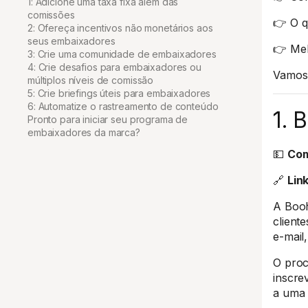
1: Adicione uma taxa fixa além das
comissões
👉 O q
2: Ofereça incentivos não monetários aos
seus embaixadores
👉 Mel
3: Crie uma comunidade de embaixadores
4: Crie desafios para embaixadores ou
Vamos
múltiplos níveis de comissão
5: Crie briefings úteis para embaixadores
6: Automatize o rastreamento de conteúdo
1. 
Pronto para iniciar seu programa de
embaixadores da marca?
💵
Com
🔗
Lin
A Booh
client
e-mail
O proc
inscre
a uma 