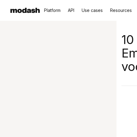
Platform
API
Use cases
Resources
10
Em
vo