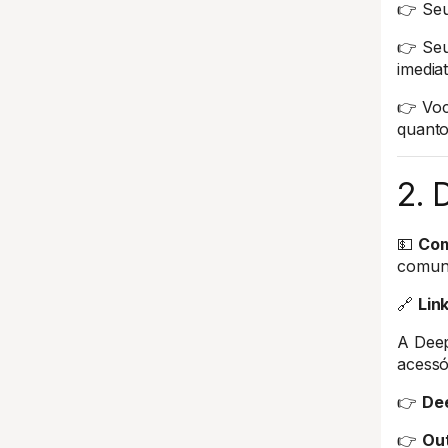
👉 Seu
👉 Seu
imedia
👉 Voc
quanto
2. 
💵
Com
comun
🔗
Lin
A Deep
acessó
👉
De
👉
Out