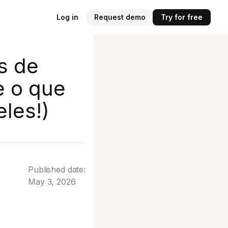
Log in
Request demo
Try for free
s de
e o que
les!)
Published date:
May 3, 2026