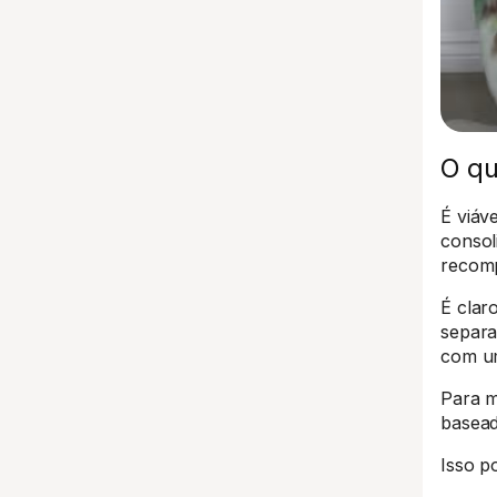
O qu
É viáv
consol
recomp
É clar
separa
com u
Para m
basead
Isso p