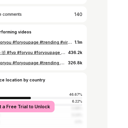
140
e comments
rforming videos
#fyp #foryou #foryoupage #trending #viral #followme #tiktok #funny #16yearsolds
1.1m
А не бе 🤣 #fyp #foryou #foryoupage #trending #viral #followme #tiktok #funny #love
436.2k
#fyp #foryou #foryoupage #trending #viral #followme #tiktok #funny #love
326.8k
ce location by country
46.67%
6.22%
t a Free Trial to Unlock
5.98%
5.24%
4.1%