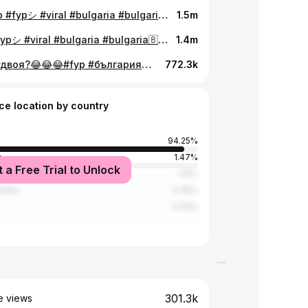
Pt2#fyp #fypシ #viral #bulgaria #bulgaria🇧🇬 #bulgarian #българия #българиятикток
1.5m
#fyp #fypシ #viral #bulgaria #bulgaria🇧🇬 #bulgarian #българия #българиятикток
1.4m
Да ги удвоя?😂😂😂#fyp #българия🇧🇬 #fypシ #bulgaria🇧🇬 #bulgarian #bulgaria #bulgariantiktok #българия #foryoupage
772.3k
ce location by country
94.25%
y
1.47%
t a Free Trial to Unlock
Kingdom
1.15%
tates
0.35%
0.33%
301.3k
e views