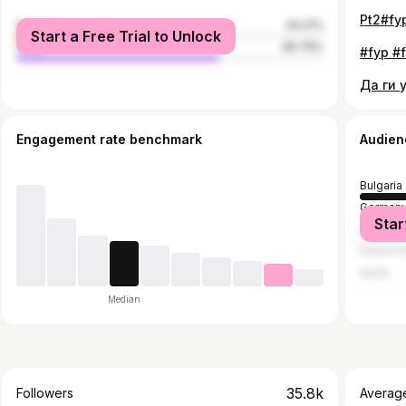
female
34.21%
Start a Free Trial to Unlock
male
65.79%
Engagement rate benchmark
Audien
Bulgaria
German
Star
United 
United S
Spain
Median
35.8k
Followers
Averag