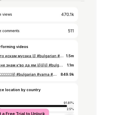
470.1k
e views
511
e comments
rforming videos
🤣 когато искам мусака 🤣 #bulgarian #varna #plovdiv #foryoupage #foryou #мусака #майка
1.5m
Когато не знам к’во да ям 🤣🤣🤣 #bulgarian #varna #plovdiv #foryoupage #fyp #bulgariansong #баница #айрян
1.1m
Хайде 🏃🏾‍♂️🏃🏾‍♂️🤣 #bulgarian #varna #plovdiv #foryou #foryoupage #дюнер #гадже
849.9k
ce location by country
91.81%
y
2.5%
t a Free Trial to Unlock