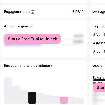
3.58%
Engagement rate
Averag
Audience gender
Top pe
female
54.12%
Start a Free Trial to Unlock
male
45.88%
Engagement rate benchmark
Audien
Bulgaria
Poland
Star
Serbia
Slovakia
Hungary