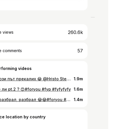
260.6k
e views
57
e comments
rforming videos
Pt. 1 ..този път прекалих 😂 @Hristo Stefanov #foryou #fyp #fyfyfyfy
1.9m
ли pt.2 ? 😍#foryou #fyp #fyfyfyfy
1.6m
Който разбрал, разбрал 😂😂#foryou #fyp #fyfyfyfy
1.4m
ce location by country