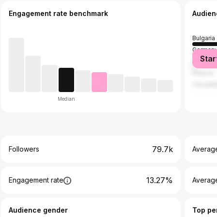
Engagement rate benchmark
Audien
Bulgaria
German
Star
United 
Greece
The Net
Median
79.7k
Followers
Averag
13.27%
Engagement rate
Averag
Audience gender
Top pe