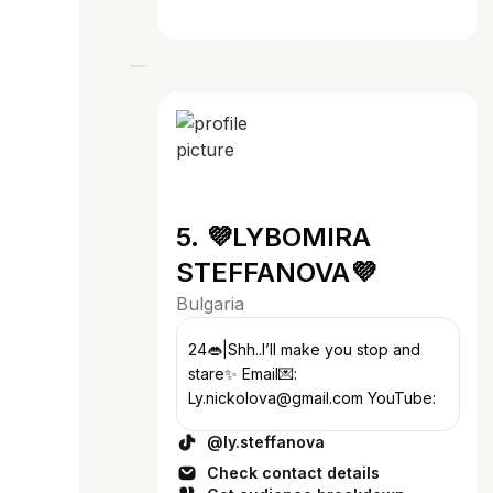
5. 💜LYBOMIRA
STEFFANOVA💜
Bulgaria
24👄|Shh..I’ll make you stop and
stare✨ Email💌:
Ly.nickolova@gmail.com YouTube:
@ly.steffanova
Check contact details