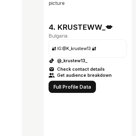
4. KRUSTEWW_💋
Bulgaria
🔐 IG:@K_krustew13 🔐
@_krustew13_
Check contact details
Get audience breakdown
Full Profile Data