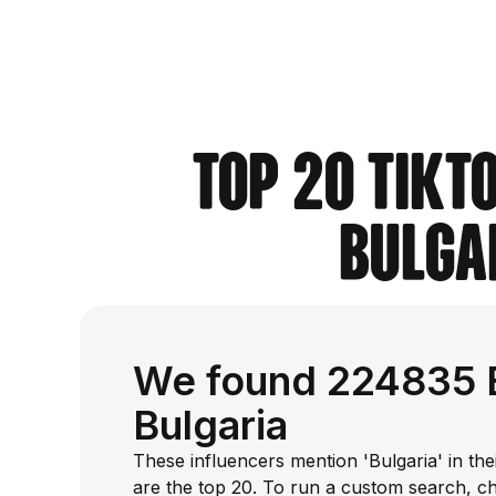
Top 20 TikT
Bulga
We found 224835 Bu
Bulgaria
These influencers mention 'Bulgaria' in the
are the top 20. To run a custom search, c