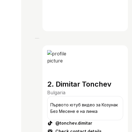
2. Dimitar Tonchev
Bulgaria
Първото ютуб видео за Козунак
Без Месене е на линка
@tonchev.dimitar
Check contact details