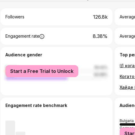
126.8k
Followers
Averag
8.38%
Engagement rate
Averag
Audience gender
Top pe
female
39.42%
Start a Free Trial to Unlock
male
60.58%
Engagement rate benchmark
Audien
Bulgaria
German
Star