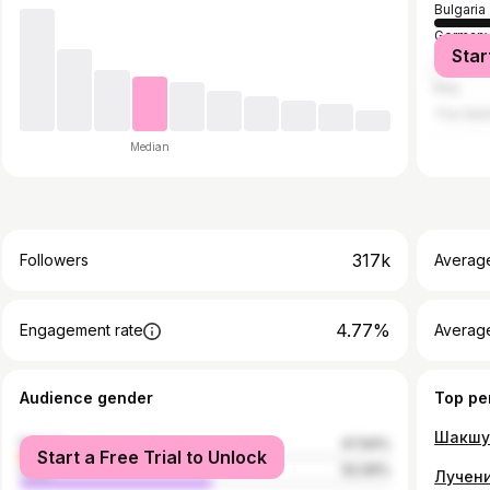
Bulgaria
German
Star
United 
Italy
The Net
Median
317k
Followers
Averag
4.77%
Engagement rate
Averag
Audience gender
Top pe
female
47.94%
Start a Free Trial to Unlock
male
52.06%