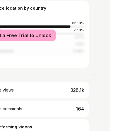
ce location by country
86.18%
y
2.58%
t a Free Trial to Unlock
Kingdom
2.17%
0.5%
herlands
0.46%
328.1k
e views
164
e comments
rforming videos