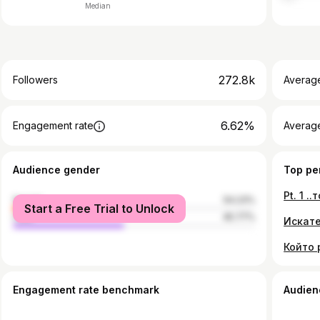
Median
272.8k
Followers
Averag
6.62%
Engagement rate
Averag
Audience gender
Top pe
female
54.23%
Start a Free Trial to Unlock
male
45.77%
Искате 
Engagement rate benchmark
Audien