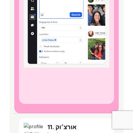
11. אורצ׳וק