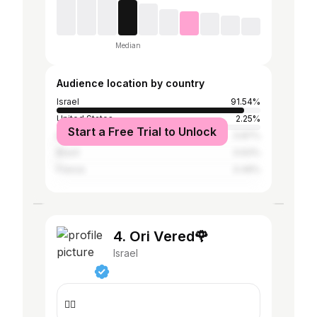
Median
Audience location by country
Israel
91.54%
United States
2.25%
Start a Free Trial to Unlock
Italy
0.87%
Brazil
0.63%
France
0.49%
4. Ori Vered🌹
Israel
👇🏻