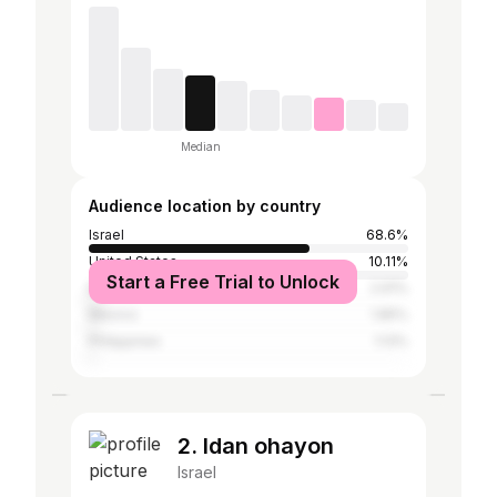
Median
Audience location by country
Israel
68.6%
United States
10.11%
Start a Free Trial to Unlock
Brazil
2.91%
Mexico
1.85%
Philippines
1.13%
2. Idan ohayon
Israel