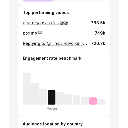
Top performing videos
כולנו רוצים קצת שקט 🥲🥲
768.5k
קחו לכם 💡
749k
Replying to @... מראה מראה שעל הקיר, מי הכי פיקמי בעיר?💁‍♀️✨🥺 #parody #skit #fakesituation #actors #prank #props #comedy #funny #stunt #jokes #friends #scripted #fakesituation⚠️ #fakeeverything #fake #notreal #bestfriends ועכשיו לצוות טיקטוק שמ1חקים לנו סרטונים : Tiktok please dont remove this video! everything is fake!! We’re actors!!
720.7k
Engagement rate benchmark
Median
Audience location by country