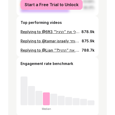
female
33.69%
Start a Free Trial to Unlock
male
66.31%
Top performing videos
Replying to @6ft3 יום 6| מרגש מאוד מאוד מאוד| כמה זמן ייקח למוכר לשאול אותי אם לעשות לי את ״הרגיל״ #naimtwins #לעשותלךאתהרגיל?
878.9k
Replying to @tamar israely יום 7| הפתעה מרגשת במיוחד❤️ #naimtwins #לעשותלךאתהרגיל?
875.9k
Replying to @Lian יום מספר 5| כמה זמן ייקח למוכר לשאול אותי אם לעשות לי את ״הרגיל?״
788.7k
Engagement rate benchmark
Median