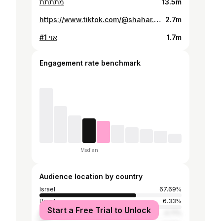
מתתתת
13.5m
https://www.tiktok.com/@shahar.shalmon/video/7578174443072113938
2.7m
אוי #1
1.7m
Engagement rate benchmark
Median
Audience location by country
Israel
67.69%
Brazil
6.33%
Start a Free Trial to Unlock
Philippines
4.71%