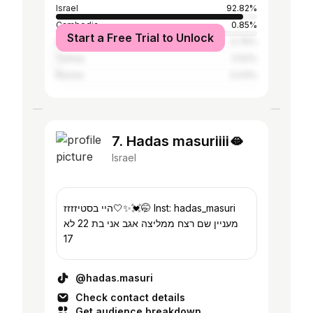
Israel
92.82%
Cambodia
0.85%
Start a Free Trial to Unlock
United States
0.76%
Turkey
0.52%
Russia
0.43%
7. Hadas masuriiii🫦
Israel
היי בסטיזזזז🤍✨💓🤭 Inst: hadas_masuri
מעניין שם רצח ממליצה אגב אני בת 22 לא
17
@hadas.masuri
Check contact details
Get audience breakdown