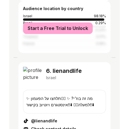
Audience location by country
Israel
98.18%
Brazil
0.29%
Start a Free Trial to Unlock
United States
0.23%
Thailand
0.17%
France
0.16%
6. lienandlife
Israel
✨ מה זה בוז׳י? ✨ ☝🏻תלחצו על הפעמון
למעלה☝🏻 ⬇️‼️אינסטגרם ויוטיוב בקישור‼️⬇️
@lienandlife
Check contact details