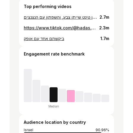
Top performing videos
מתכוו לגוסי ליפס: טינט (אני פשוט לא אוהבת תוחם) , גלוס מסקארה , גלוס מאסנס ושמתי בתוכו טינט שייתן צבע, והשפתון עם הנצנצים😍
2.7m
https://www.tiktok.com/@hadas.masuri/video/7520313134813285650
2.3m
ביקשתם אחד עם אופק
1.7m
Engagement rate benchmark
Median
Audience location by country
Israel
90.96%