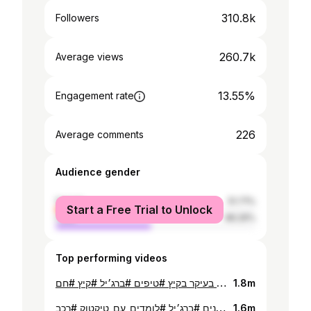
310.8k
Followers
260.7k
Average views
13.55%
Engagement rate
226
Average comments
Audience gender
female
51.71%
Start a Free Trial to Unlock
male
48.29%
Top performing videos
הינה כמה לייף האקס שאני עושה כל יום בעיקר בקיץ #טיפים #ברג׳יל #קיץ #חם
1.8m
סיפור של תאונת דרכים מלפני כמה שנים #ברג׳יל #לומדים_עם_טיקטוק #רכב
1.6m