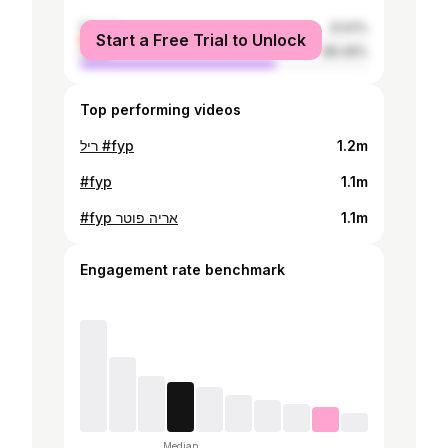
female
31.51%
Start a Free Trial to Unlock
male
68.49%
Top performing videos
ריל #fyp
1.2m
#fyp
1.1m
#fyp אריה פוטר
1.1m
Engagement rate benchmark
Median