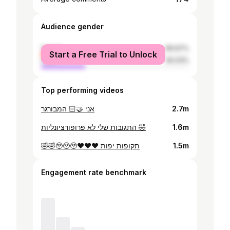
Audience gender
female
69.97%
Start a Free Trial to Unlock
male
30.03%
Top performing videos
אני 🤝🏻 המבורגר
2.7m
התגובות שלי לא פרופורציונליות 🤣
1.6m
🤣🤣🥹🥹🥹❤️❤️❤️ תקופות יפות
1.5m
Engagement rate benchmark