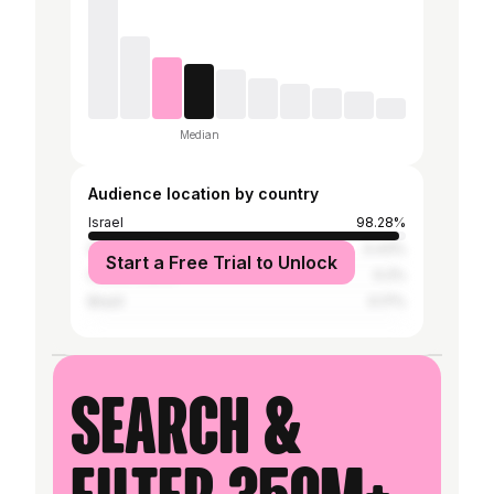
Median
Audience location by country
Israel
98.28%
South Africa
0.43%
Start a Free Trial to Unlock
United States
0.2%
Brazil
0.17%
Search &