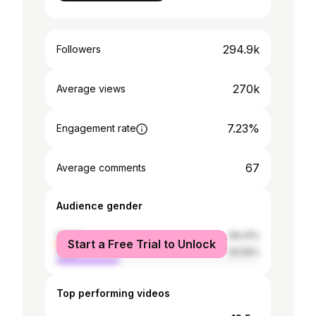
294.9k
Followers
270k
Average views
7.23%
Engagement rate
67
Average comments
Audience gender
female
69.41%
Start a Free Trial to Unlock
male
30.59%
Top performing videos