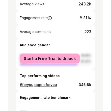
243.2k
Average views
8.31%
Engagement rate
223
Average comments
Audience gender
female
18.58%
Start a Free Trial to Unlock
male
81.42%
Top performing videos
#foryoupage #foryou
345.8k
Engagement rate benchmark