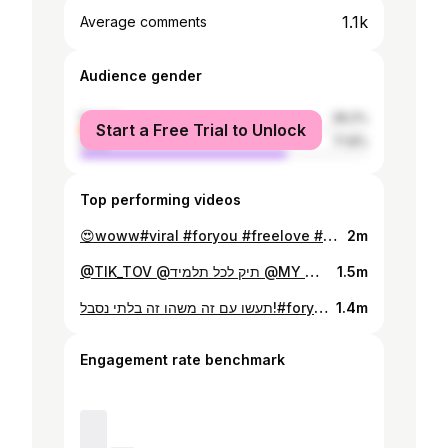
1.1k
Average comments
Audience gender
female
28.2%
Start a Free Trial to Unlock
male
71.8%
Top performing videos
😍woww#viral #foryou #freelove #injara
2m
@TIK_TOV @תיק לכל תלמיד @MY OFER #tik_tov #תיק_טוב
1.5m
תעשו עם זה משהו זה בלתי נסבל!#foryou #viral #freelove
1.4m
Engagement rate benchmark