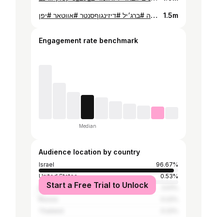
יש לי עוד 11 שבועות להעביר פה #ברג׳יל #דיזינגוףסנטר #אווטאר #יפן
1.5m
Engagement rate benchmark
Median
Audience location by country
Israel
96.67%
United States
0.53%
Start a Free Trial to Unlock
Brazil
0.51%
Russia
0.22%
Thailand
0.22%