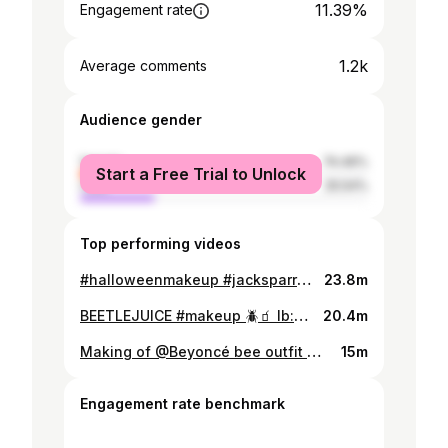
11.39%
Engagement rate
1.2k
Average comments
Audience gender
female
74.46%
Start a Free Trial to Unlock
male
25.54%
Top performing videos
#halloweenmakeup #jacksparrow
23.8m
BEETLEJUICE #makeup 🪲🧃 Ib:@Anastasia Shnabel
20.4m
Making of @Beyoncé bee outfit 🐝 in collaboration with the ✨AMAZING✨ @MUSTACHE ART STUDIO #beyonce #renaissance
15m
Engagement rate benchmark