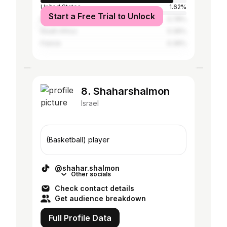
United States
1.62%
Start a Free Trial to Unlock
Brazil
0.78%
South Africa
0.36%
France
0.36%
8. Shaharshalmon
Israel
(Basketball) player
@shahar.shalmon
Other socials
Check contact details
Get audience breakdown
Full Profile Data