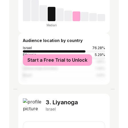
Median
Audience location by country
Israel
76.28%
Ethiopia
5.29%
Start a Free Trial to Unlock
Saudi Arabia
1.65%
United Arab Emirates
1.32%
Brazil
1.01%
3. Liyanoga
Israel