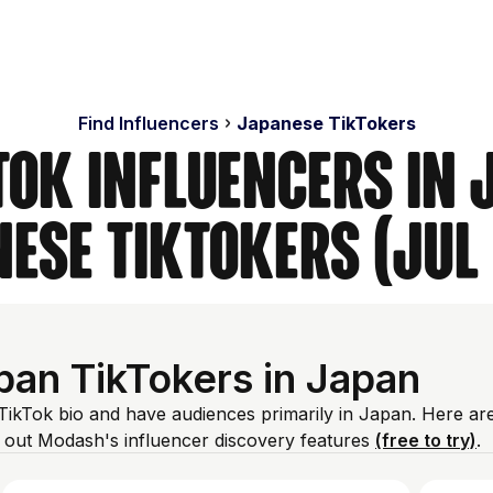
Find Influencers
Japanese TikTokers
Tok Influencers in 
ese TikTokers (Jul
an TikTokers in Japan
 TikTok bio and have audiences primarily in Japan. Here ar
 out Modash's influencer discovery features
(free to try)
.