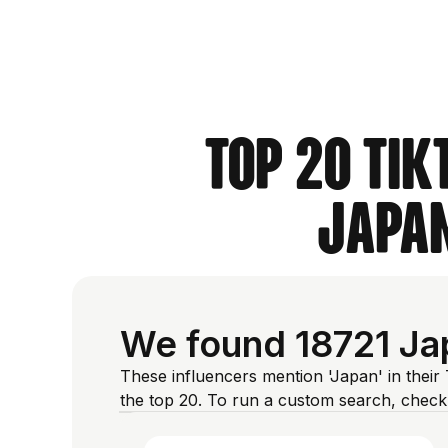
Top 20 Tik
Japan
We found 18721 Jap
These influencers mention 'Japan' in their
the top 20. To run a custom search, check