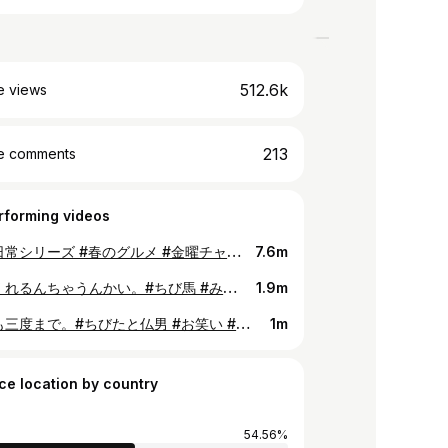
512.6k
e views
213
e comments
rforming videos
馬との日常シリーズ #春のグルメ #金曜チャレンジ #平成最後の主張 #まじ令和 #令和 #夫婦 #日常をtikる #ちび馬 #あるある #foryou #つまみ食い
7.6m
助けてくれるんちゃうんかい。#ちび馬 #みんなでtiktok #2019カウントダウン #foryou #オリジナルネタ募集中 #テキストネタ募集中 #私のお正月 #カップル動画 #みんな集まれ
1.9m
仏の顔も三度まで。#ちびたと仏男 #お笑い #日常をtikる #オリジナルネタ募集中 #foryou #foryoupage #日常vlog #やまびこチャレンジ #夫婦 #注2秒
1m
ce location by country
54.56%