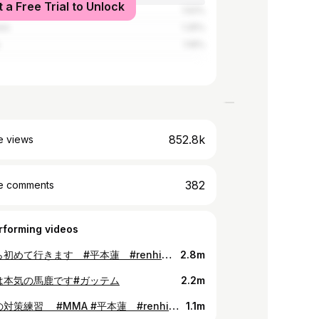
t a Free Trial to Unlock
1.52%
nes
1.25%
1.16%
852.8k
e views
382
e comments
rforming videos
今日から初めて行きます #平本蓮 #renhiramoto
2.8m
は本気の馬鹿です#ガッテム
2.2m
試合前の対策練習 #MMA #平本蓮 #renhiramoto
1.1m