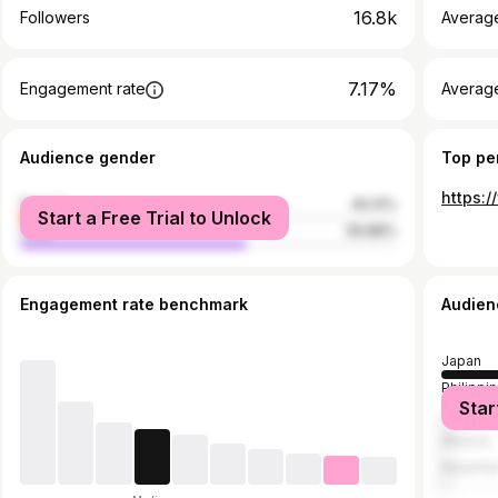
16.8k
Followers
Averag
7.17%
Engagement rate
Averag
Audience gender
Top pe
female
40.12%
Start a Free Trial to Unlock
male
59.88%
Engagement rate benchmark
Audien
Japan
Philippi
Star
Taiwan
Mexico
Myanma