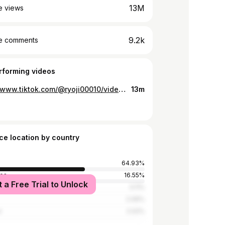
13M
e views
9.2k
e comments
rforming videos
https://www.tiktok.com/@ryoji00010/video/6956706272980831490
13m
ce location by country
64.93%
nes
16.55%
t a Free Trial to Unlock
3.11%
2.06%
r
2.02%