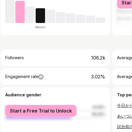
Star
Canada
Philippi
Australia
Median
106.2k
Followers
Averag
3.02%
Engagement rate
Averag
Audience gender
Top pe
female
33.55%
Start a Free Trial to Unlock
male
66.45%
あいつ