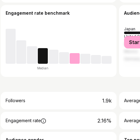
Engagement rate benchmark
Audien
Japan
United S
Star
United 
Mexico
German
Median
1.9k
Followers
Averag
2.16%
Engagement rate
Averag
Audience gender
Top pe