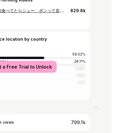
空で焼肉食べてたらシュー、ポンって音が聞こえて、しばらくしたらボンってゆうたから、見に出たら、2階の窓から炎が見えたので、これはヤバいと思いお店でまだ焼肉食べていたお客様たちにガスを止めさせて、伝票と各自の荷物を持っていただいて外に避難してもらいました。火事って怖い。
829.8k
ce location by country
59.02%
tates
26.11%
t a Free Trial to Unlock
3.18%
1.91%
1.7%
799.1k
e views