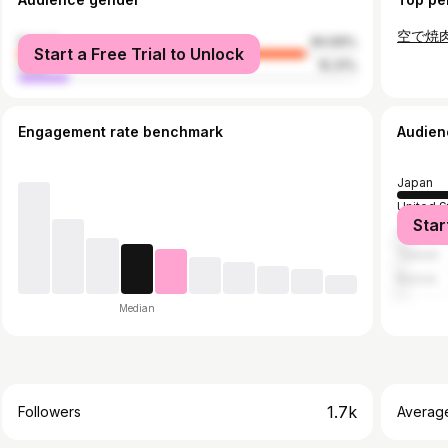
female
84.69%
Start a Free Trial to Unlock
male
15.31%
Engagement rate benchmark
Audien
Japan
United S
Star
China
Taiwan
Russia
Median
1.7k
Followers
Averag