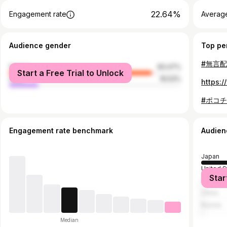
22.64%
Engagement rate
Averag
Audience gender
Top pe
female
83.47%
Start a Free Trial to Unlock
male
16.53%
Engagement rate benchmark
Audien
Japan
United S
Star
Cambod
China
Russia
Median