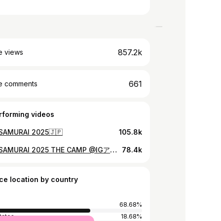
857.2k
e views
661
e comments
rforming videos
SAMURAI 2025🇯🇵
105.8k
BLACK SAMURAI 2025 THE CAMP @IGアリーナ 🏯☝🏾🏀 https://blacksamurai2025.ruihachimura.com [応募期間は5月8日(木) - 6月13日(金)まで]
78.4k
ce location by country
68.68%
tates
18.68%