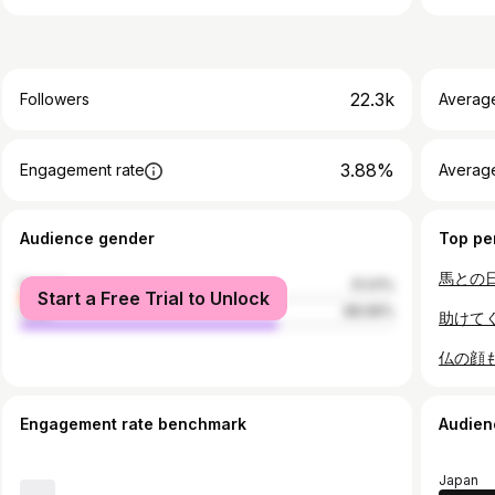
22.3k
Followers
Averag
3.88%
Engagement rate
Averag
Audience gender
Top pe
female
31.01%
Start a Free Trial to Unlock
male
68.99%
Engagement rate benchmark
Audien
Japan