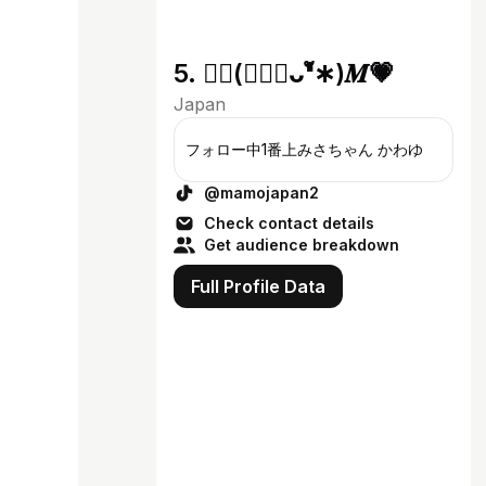
5. ✺◟(∗❛ัᴗ❛ั∗)𝑴💗
Japan
フォロー中1番上みさちゃん かわゆ
@mamojapan2
Check contact details
Get audience breakdown
Full Profile Data