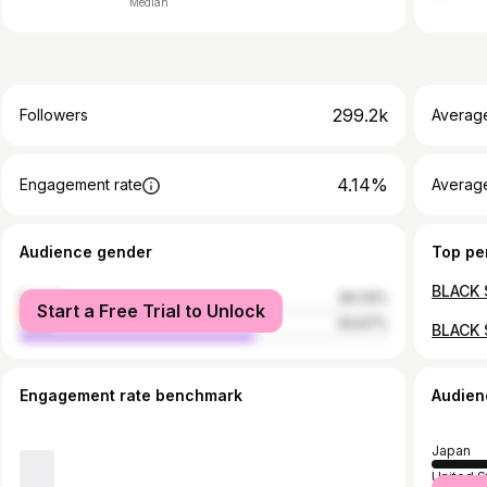
Median
299.2k
Followers
Averag
4.14%
Engagement rate
Averag
Audience gender
Top pe
BLACK 
female
36.33%
Start a Free Trial to Unlock
male
63.67%
Engagement rate benchmark
Audien
Japan
United S