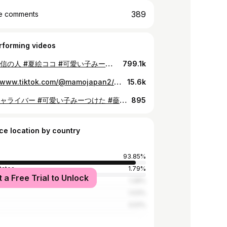
389
e comments
rforming videos
#無言配信の人 #夏絵ココ #可愛い子みーつけた
799.1k
https://www.tiktok.com/@mamojapan2/video/7121535776831114497
15.6k
#ポコチャライバー #可愛い子みーつけた #薔薇 #ゆきな @yukima.1122
895
ce location by country
93.85%
tates
1.79%
t a Free Trial to Unlock
ia
1.28%
1.03%
0.51%