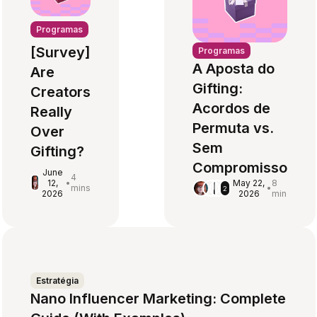
Programas
[Survey]
Programas
A Aposta do
Are
Gifting:
Creators
Acordos de
Really
Permuta vs.
Over
Sem
Gifting?
Compromisso
June
4
12,
•
May 22,
8
mins
•
2
2026
2026
min
Estratégia
Nano Influencer Marketing: Complete