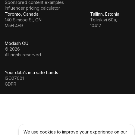
Sponsored content examples
Influencer pricing calculator
Toronto, Canada
Tallinn, Estonia
140 Simcoe St, ON
Telliskivi 60a,
M5H 4E9
10412
Modash OÜ
© 2026
All rights reserved
Your data’s in a safe hands
ISO27001
GDPR
We use cookies to improve your experience on our