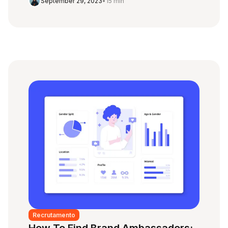
September 29, 2023
•
15 min
Recrutamento
How To Find Brand Ambassadors: