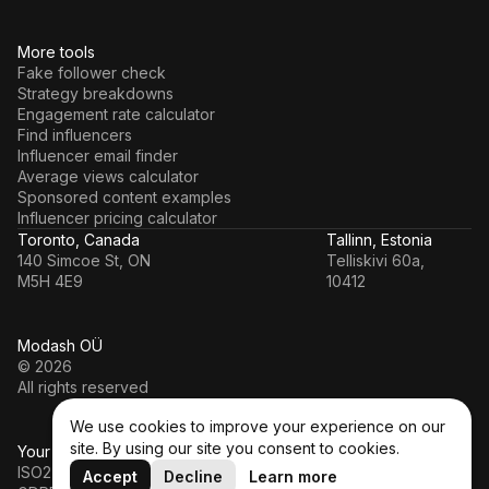
More tools
Fake follower check
Strategy breakdowns
Engagement rate calculator
Find influencers
Influencer email finder
Average views calculator
Sponsored content examples
Influencer pricing calculator
Toronto, Canada
Tallinn, Estonia
140 Simcoe St, ON
Telliskivi 60a,
M5H 4E9
10412
Modash OÜ
© 2026
All rights reserved
We use cookies to improve your experience on our
site. By using our site you consent to cookies.
Your data’s in a safe hands
ISO27001
Accept
Decline
Learn more