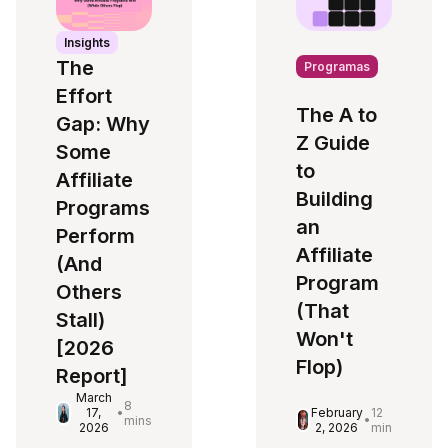
Insights
The
Programas
Effort
The A to
Gap: Why
Z Guide
Some
to
Affiliate
Building
Programs
an
Perform
Affiliate
(And
Program
Others
(That
Stall)
Won't
[2026
Flop)
Report]
March
8
February
12
17,
•
•
mins
2, 2026
min
2026