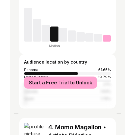
Median
Audience location by country
Panama
61.65%
United States
19.79%
Start a Free Trial to Unlock
Mexico
2.1%
Canada
1.93%
Spain
1.75%
4. Momo Magallon •