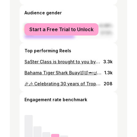
Audience gender
female
42.88%
Start a Free Trial to Unlock
male
57.12%
Top performing Reels
SaSter Class is brought to you by @upmarket_panama
3.3k
Bahama Tiger Shark Buay🤣🤣🦈🤿🎥 when I be down there dims I be singing some music by @slim_shortyandslim Shorty and Slim while I be filming the sharks
1.3k
🎉🎶 Celebrating 30 years of Tropical Rock from Panama! Shorty & Slim have blended calypso, reggae, rock and folk and hip hop, into a sound that’s uniquely Panamanian. Thirteen albums, over ninety songs, and countless memories later, we’re just getting started Lico Buay! Swipe to journey through our story, and drop your favorite S&S track in the comments! 👇💿🎸 #ShortyAndSlim #30YearsStrong #SASUMENTARIES #PanamaMusic Texts 📝 @altamarescribe
208
Engagement rate benchmark