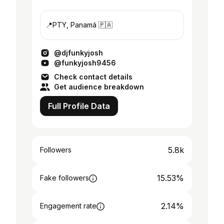
📍PTY, Panamá 🇵🇦
@djfunkyjosh
@funkyjosh9456
Check contact details
Get audience breakdown
Full Profile Data
5.8k
Followers
15.53%
Fake followers
2.14%
Engagement rate