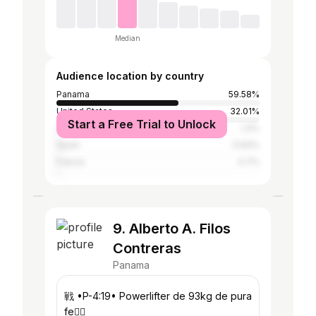
Median
Audience location by country
Panama
59.58%
United States
32.01%
Start a Free Trial to Unlock
Colombia
1.4%
Spain
0.93%
France
0.7%
9. Alberto A. Filos
Contreras
Panama
戦 •P-4:19• Powerlifter de 93kg de pura
fe❤️‍🔥