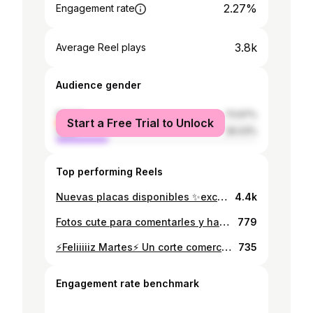
2.27%
Engagement rate
3.8k
Average Reel plays
Audience gender
female
73.97%
Start a Free Trial to Unlock
male
26.03%
Top performing Reels
Nuevas placas disponibles ✨exclusivamente✨ para el OPEN STUDIO este Sabado 18 de junio! Lleguen a PH. La Reina en obarrio desde las 2 pm a ver, compartir y comprar arte yeyo BBB❤️‍🔥 No te lo pierdas💥
4.4k
Fotos cute para comentarles y hacer un llamado a mis lesbians, mis bisexual queeens, they/thems, y en general todas las/les queer galss en panama porque tengo un formulario en el LINK de mi bio que recopila información sobre las mujeres y personas no binarias queer en panama. Esta información quiere crear una especie de proyecto piloto para un censo que quisiera hacer en el futuro pero también es una manera de buscar y seleccionar candidates para un proyecto de retratos (en oleo asi pintados todos pritii) para ser mostrados en el MAC en enero del 2023. Si te gustaría ser parte, plis llena mi form🫶🏼 pronto empieza la fase de producción de obra y me encantaría darle espacio y visibilidad a un grupo diverso de personas a través de mis retratos💫✨ Gracias @milkowdelgado por las fotitos💖
779
⚡️Feliiiiiz Martes⚡️ Un corte comercial por acá para promocionarme😂 👉🏼Te gusta mi trabajo y te gustaria apoyar o invertir en una pieza? 1- Puedes ver el catalogo de esculturas disponibles (LINK en mi bio “Systemas y Entidades - Expresioneta VOL. 1) 2-Puedes comprar en mi tiendita de cuanto que tiene piezas desde $15 (LINK en mi bio “Tiendita (Cuanto App) / Shop”) 3-Puedes comisionar un retrato (mascotas/personas) I- Lapiz de color sobre papel 9” x 12” $100 II- Acrilico sobre canvas 20” x 16” $300 ✨También puedes asistir a mi conversatorio este jueves 19 de mayo (Tacos La Neta de San Francisco, 8 PM) o donar a través de mi “Buy me a cup of coffee” (LINK en mi bio) 💗Como siempre, estoy eternamente agradecida por todo su apoyo, por cada vez que comparten y compran mi trabajo💗 You make all of this possible!💫🌈 Gracias a @abstractica.art por tomarme esta foto durante la producción de “La Voz Visual”❤️‍🔥 (Que si no han ido al Parque Omar a ver los murales NO se que están esperanda👀)
735
Engagement rate benchmark