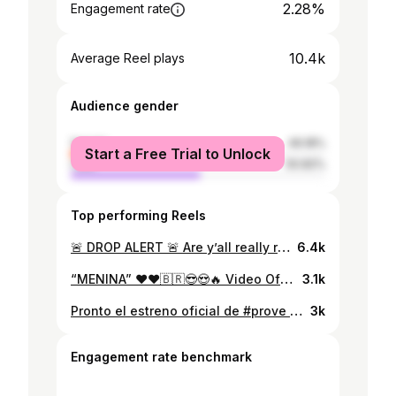
2.28%
Engagement rate
10.4k
Average Reel plays
Audience gender
female
49.18%
Start a Free Trial to Unlock
male
50.82%
Top performing Reels
🚨 DROP ALERT 🚨 Are y’all really ready?! 👀 @kman6ixxofficial — you think they can handle this one? 🎧 VYBZ — The EP OUT TODAY at 3PM on YouTube ‼️🔥 Don’t say we didn’t warn you… #kman6ixx #VYBZEP #surprisedrop #trinibad #dancehallmusic #newmusic #islandvibes #caribbeanmusic #trinidadmusic #nowstreaming #dancehall2025 #triniartist #newmusicalert #upnext #caribbeantalent #DancehallRising #eprelease #trapdancehall #labeldrop #viralvybz #globaldancehall #goingglobal Let us know your favorite track in the comments!
6.4k
“MENINA” ❤️❤️🇧🇷😎😍🔥 Video Oficial 🎥🏝️ Los Billos 💶💵 con Los Ballos 🐴🐎 una sola línea 🔥🔥 vaya para YouTube a ver la movie completa 🎬
3.1k
Pronto el estreno oficial de #prove La caballos kbron 🐴💸
3k
Engagement rate benchmark