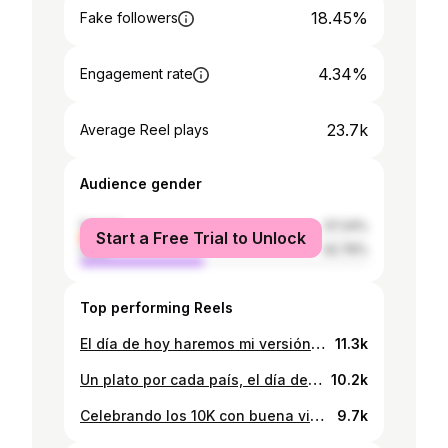
18.45%
Fake followers
4.34%
Engagement rate
23.7k
Average Reel plays
Audience gender
female
57.24%
Start a Free Trial to Unlock
male
42.76%
Top performing Reels
El día de hoy haremos mi versión de Chow Mein hecho en casa y sin complicaciones Rápido y sabroso. Lo que vas a necesitar: 🥬 Repollo que le da el crunch 🥕 Zanahoria en tiras finitas 🧄 Ajo 🫚 jengibre pa’l sabor profundo 🧅 Cebolla que nunca puede faltar Cebollina fresca al final 🍗Pollo pechuga o encuentro o tu proteína de preferencia. Soya Salsa de ostion Aceite de sesamo Ideal pa’ cuando quieres algo rico sin pasar horas en la cocina. Si te encanta disfrutar de comidas caseras, sabrosas y sin complicaciones, no olvides seguirme para más recetas fáciles que puedes hacer en casa, ¡sin importar si eres un experto en cocina o no! #chowmein #chicken #asian #easyrecipes Quiero probarlo!
11.3k
Un plato por cada país, el día de hoy preparamos mi versión de lomo saltado con un toque único🥩🍅. Aquí te dejo la lista de ingredientes para esta receta increíble: Ingredientes: 150g de filete de res 1/2 cebolla morada 1 tomate perita 2 dientes de ajo 4g de cilantro 80g de papas fritas Para la salsa: 25g de salsa soya 10g de vinagre de vino tinto 1 cucharadita de ají amarillo 5g de maicena (para espesar) 10g de caldo de res 🍚 Para el arroz crispy: 175g de arroz de sushi pre cocido 50g de harina de trigo para freír ¡Y así es como puedes preparar esta deliciosa receta de manera fácil y rápida! Si te encanta disfrutar de comidas caseras, sabrosas y sin complicaciones, no olvides seguirme para más recetas fáciles que puedes hacer en casa, ¡sin importar si eres un experto en cocina o no! #lomo #peru #frenchfries
10.2k
Celebrando los 10K con buena vibra y una invitada super especial. preparando con mi tía @brendalaumusic mi versión de ceviche panameño con buenas vibras, flow y sazón. Ingredientes: Pescado blanco🐟 Caldo de pescado Cebolla morada Cilantro Limón Ají chombo🌶️ Ajo Sal y pimienta Pixbae pa’ ese toque tropical Gracias por estar aquí y ser parte de esta aventura. ¡Vamos por más! Si te encanta disfrutar de comidas caseras, sabrosas y sin complicaciones, no olvides seguirme para más recetas fáciles que puedes hacer en casa, ¡sin importar si eres un experto en cocina o no! #ceviche #raw #fish #panama
9.7k