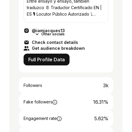
Entre ensayo y ensayo, también
traduzco 📄 Traductor Certificado EN |
ES 🎙️ Locutor Público Autorizado ⤵️
Traducciones & Bookings en link
@iamjacques13
Other socials
Check contact details
Get audience breakdown
Full Profile Data
3k
Followers
16.31%
Fake followers
5.62%
Engagement rate