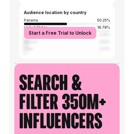
Audience location by country
Panama
50.25%
United States
18.78%
Start a Free Trial to Unlock
United Kingdom
4.45%
Mexico
3.62%
Chile
2.47%
Search &
filter 350M+
influencers