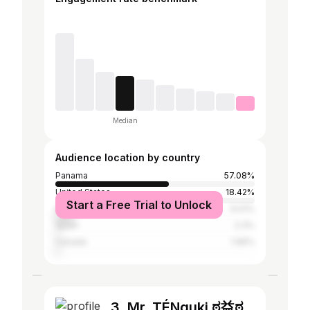
Median
Audience location by country
Panama
57.08%
United States
18.42%
Start a Free Trial to Unlock
United Kingdom
9.01%
Spain
2.3%
Canada
1.66%
3. Mr. TÉNguki ಠ⁠益⁠ಠ