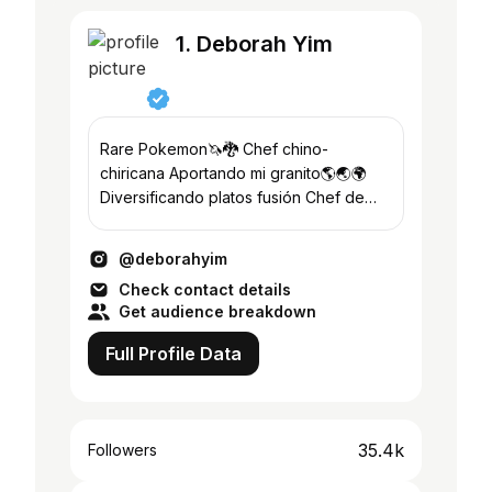
1. Deborah Yim
Rare Pokemon🦄🐉 Chef chino-
chiricana Aportando mi granito🌎🌏🌍
Diversificando platos fusión Chef de
@adamapanama Mostly food pics
account @chefdeborahyim
@deborahyim
Check contact details
Get audience breakdown
Full Profile Data
35.4k
Followers