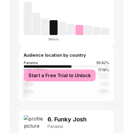
Median
Audience location by country
Panama
55.62%
United States
17.16%
Start a Free Trial to Unlock
Portugal
4.14%
Israel
3.11%
Spain
2.96%
6. Funky Josh
Panama