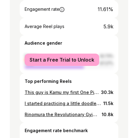
11.61%
Engagement rate
5.9k
Average Reel plays
Audience gender
female
32.73%
Start a Free Trial to Unlock
male
67.27%
Top performing Reels
This guy is Kamu my first One Piece original character. After 10 years I drew an original creation! This time in the world of One Piece, this started because a group of beautiful people commissioned me several One Piece original characters awesome concepts! An that really inspired me to create my own wacky character and it was really fun! . #OnePiece #oc #OnePieceOC #Doodle #Characterconcept #Anime #Manga #Sketch #Boceto #Tengukiarts #Illustration
30.3k
I started practicing a little doodle style to make stickers faster but at the same time cool and these came out! I added them to the Redbubble store in case you want to have them and also some chibis have their own tshirt design! 🔴Link in Bio to the Store🔴 . #OnePiece #Chibi #StrawHat #MonkeyDLuffy #Luffy #Anime #Manga #Digitalart #Drawing #Dibujo #OnePieceManga #Tenguki #Doodle #Stickers #Cute #Gear5 #SunGodNika #nika #onepiecefanart #fanart #redbubble #design
11.5k
Rinomura the Revolutionary Gyiojin under Ivankov command! My wife designed her because she got excited when she saw Kamu, so she doodled Rinomura-san and asked me to One Piecefied and draw her. I helped her with the fighting style and colors . #OnePiece #Oc #OnePieceOc #doodle #Characterconcept #Anime #manga #sketch #boceto #tengukiarts #illustration #digitalsketch #clipstudiopaint #gyojin #fishman #eel
10.8k
Engagement rate benchmark