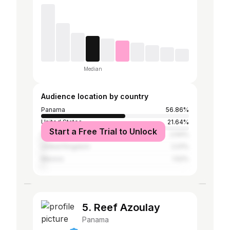
Median
Audience location by country
Panama
56.86%
United States
21.64%
Start a Free Trial to Unlock
Spain
2.64%
United Kingdom
2.01%
Mexico
1.52%
5. Reef Azoulay
Panama