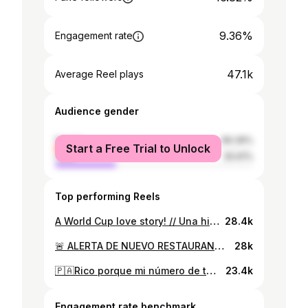
9.36%
Engagement rate
47.1k
Average Reel plays
Audience gender
female
69.39%
Start a Free Trial to Unlock
male
30.61%
Top performing Reels
A World Cup love story! // Una historia de amor del Mundial! ❤️ ⚽️🇵🇦 #worldcup #fifaworldcup #panama #football #soccer #travel
28.4k
🚨 ALERTA DE NUEVO RESTAURANTE 🚨 @somosoja #panama #panamacity #food #restaurant #pty
28k
🇵🇦Rico porque mi número de teléfono empieza por +507 #panama #pty #panamacity #travel #adventure
23.4k
Engagement rate benchmark