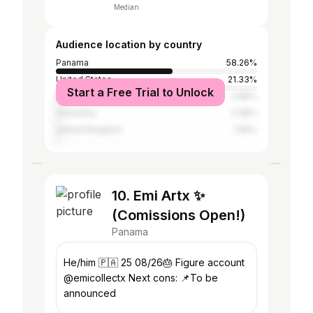
Median
Audience location by country
Panama
58.26%
United States
21.33%
Start a Free Trial to Unlock
Spain
2.86%
Colombia
2.08%
United Kingdom
1.56%
10. Emi Artx ✨
(Comissions Open!)
Panama
He/him 🇵🇦 25 08/26🎂 Figure account
@emicollectx Next cons: 📌To be
announced