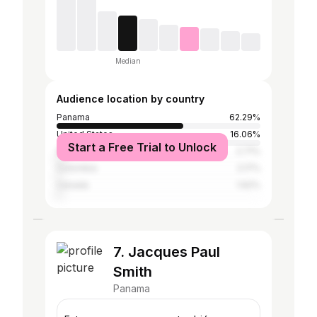
Median
Audience location by country
Panama
62.29%
United States
16.06%
Start a Free Trial to Unlock
Spain
2.71%
Colombia
2.17%
Canada
1.62%
7. Jacques Paul
Smith
Panama