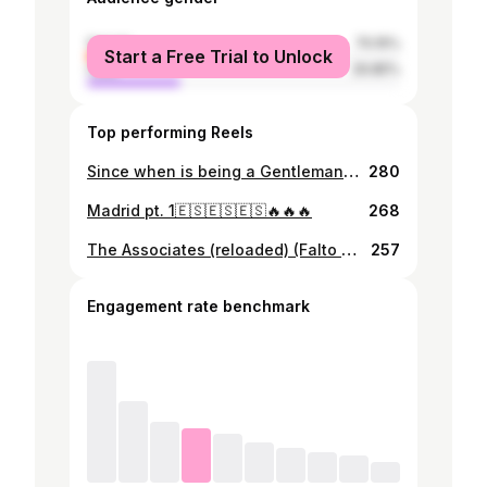
female
70.15%
Start a Free Trial to Unlock
male
29.85%
Top performing Reels
Since when is being a Gentleman out of fashion? ✌
280
Madrid pt. 1🇪🇸🇪🇸🇪🇸🔥🔥🔥
268
The Associates (reloaded) (Falto el mexicano)
257
Engagement rate benchmark