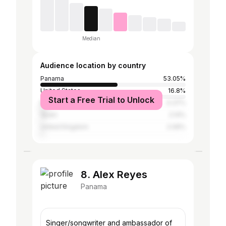
Median
Audience location by country
Panama
53.05%
United States
16.8%
Start a Free Trial to Unlock
Brazil
4.37%
Spain
2.14%
United Kingdom
2.06%
8. Alex Reyes
Panama
Singer/songwriter and ambassador of