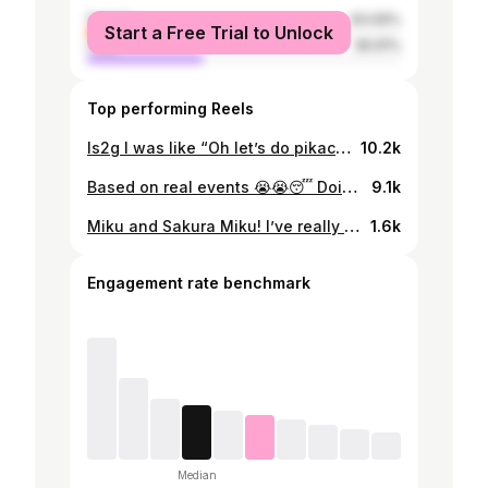
female
63.09%
Start a Free Trial to Unlock
male
36.91%
Top performing Reels
Is2g I was like “Oh let’s do pikachu, there’s nothing more basic than that” *this artwork happens* I like how it came out and to be honest for being my first artwork with this new tablet I got I’m pretty happy with how it came out! ✨❤️ The concept for this piece came from the intro for Pokémon Yellow! ✨❤️ I wanted to make a pikachu drawing for some time now and I’ve been wanting to make some print designs so I hope you look up to that ✨ I still got a lot to learn regarding this tablet but this is a nice start ✨❤️ #art #illustration #drawing #draw #envywear #picture #artist #sketch #sketchbook #paper #pen #pencil #artsy #instaart #beautiful #instagood #gallery #masterpiece #creative #photooftheday #instaartist #graphic #graphics #artoftheday #beautiful #abstracto #pikachu #pokemon #pokemonfanart #pokemongen1
10.2k
Based on real events 😭😭😴 Doing art is so much fun but so tiring in the end 🫠💞 Specially if you work consistently because you get hyped to draw and you want to keep that discipline 😩 This is basically a teaser for tomorrows post so see you tomorrow for the HD Release! ✨❤️ #art #illustration #drawing #draw #envywear #picture #artist #sketch #sketchbook #paper #pen #pencil #artsy #instaart #beautiful #instagood #gallery #masterpiece #creative #photooftheday #instaartist #graphic #graphics #artoftheday #beautiful #pokefanart #eevee #eeveelutions #pokemon
9.1k
Miku and Sakura Miku! I’ve really enjoyed making Miku in chibi form❤️✨ Miku is so special to me and I love making high quality art of her because she deserves it ❤️ Please let me know if you would like to see Rin and Len next! ❤️ #art #illustration #drawing #draw #envywear #picture #artist #sketch #sketchbook #paper #pen #pencil #artsy #instaart #beautiful #instagood #gallery #masterpiece #creative #photooftheday #instaartist #graphic #graphics #artoftheday #beautiful #hatsunemiku #miku #mikufan #mikufanart #sakuramiku #vocaloid
1.6k
Engagement rate benchmark
Median