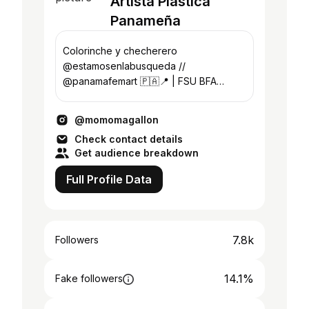
Artista Plástica
Panameña
Colorinche y checherero
@estamosenlabusqueda //
@panamafemart 🇵🇦📍 | FSU BFA
Alumna
@momomagallon
Check contact details
Get audience breakdown
Full Profile Data
7.8k
Followers
14.1%
Fake followers