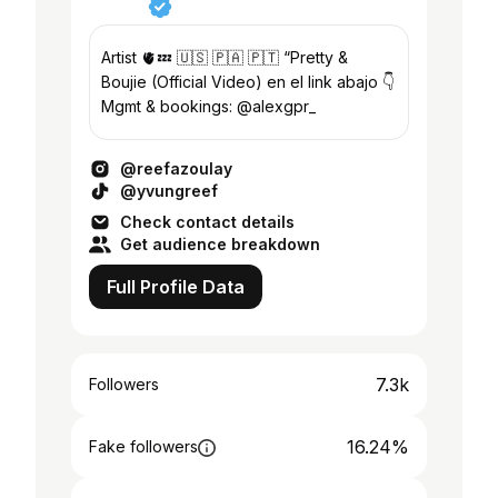
Artist 🫀💤 🇺🇸 🇵🇦 🇵🇹 “Pretty &
Boujie (Official Video) en el link abajo 👇
Mgmt & bookings: @alexgpr_
@reefazoulay
@yvungreef
Check contact details
Get audience breakdown
Full Profile Data
7.3k
Followers
16.24%
Fake followers