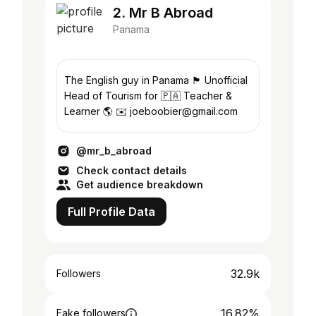
2. Mr B Abroad
Panama
The English guy in Panama 🏴󠁧󠁢󠁥󠁮󠁧󠁿 Unofficial
Head of Tourism for 🇵🇦 Teacher &
Learner 🌎 ✉️ joeboobier@gmail.com
@mr_b_abroad
Check contact details
Get audience breakdown
Full Profile Data
32.9k
Followers
16.82%
Fake followers