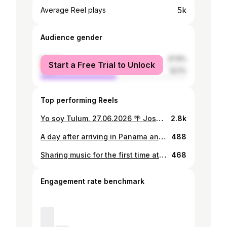
5k
Average Reel plays
Audience gender
female
47.9%
Start a Free Trial to Unlock
male
52.1%
Top performing Reels
Yo soy Tulum. 27.06.2026 🌴 José Luis Hinostroza @seriousmouthfuls de @arcatulum, el restaurante #67 del mundo llega a Maito por una sola noche. ARCA en Tulum es la única propiedad en el mundo presente simultáneamente en The World’s 50 Best Restaurants, Latin America’s 50 Best Restaurants, The World’s 50 Best Bars y North America’s 50 Best Bars. Son dos sesiones: 🌴Primera sesión — Salón Mao Menú Degustación · $100 + ITBMS 🌴Segunda sesión — Terraza Maito Tacos maridados con cócteles inspirados en la selva, música por Funky Josh @djfunkyjosh y el espíritu libre de Tulum. Desde las 8:30 p.m. · $75 + ITBMS Reserva desde el link en la bio al WhatsApp 67058599 @mariocastrellon
2.8k
A day after arriving in Panama and after over 8 months of not playing together, @slimflo and myself setup the CDJs in the backyard of his beautiful new home and hit record. We didn’t share any music with each other beforehand and decided to just go with the flow (no pun intended 😉). This organic mixture of our two styles is what always make the FAMILY AFFAIR moments memorable✨ Check it out on my YouTube channel, link in my bio! Big THANK YOU to @georgespaulinedon for being the eye behind the camera and for the amazing edit, you are the best! 💜
488
Sharing music for the first time at @homeclubpty 🏠this SATURDAY b2b with @caroaybar3000! We will be setting the vibe from 11-1 and collaborating with @babaswits and @filomenomusic on the night! 🚀 Fotos: @miltonscantlebury
468
Engagement rate benchmark