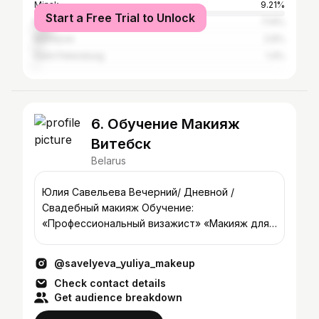
Minsk
9.21%
Start a Free Trial to Unlock
Moscow
7.14%
Mahilyow
2.6%
Saint Petersburg
1.4%
6. Обучение Макияж
Витебск
Belarus
Юлия Савельева Вечерний/ Дневной /
Свадебный макияж Обучение:
«Профессиональный визажист» «Макияж для
себя»
@savelyeva_yuliya_makeup
Check contact details
Get audience breakdown