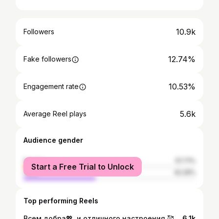
10.9k
Followers
12.74%
Fake followers
10.53%
Engagement rate
5.6k
Average Reel plays
Audience gender
female
57.71%
Start a Free Trial to Unlock
male
42.29%
Top performing Reels
Всем добра💖, и отличного настроения 🥰💐🌞; Чудесные люди😍💖и красивые лапочки💖🐾!!!! . . . #собака#собакадруг#любимаясобака#шпиц#шпицуля#шпицуляобажуля#померанскийшпиц#пом#померанец#любимыйпом#spitz#pomeranian#pom#Macho#dog#doginstagram#Витебск#собакиВитебск#Беларусь#собакиБеларуси#Мачо#Ятебялюблю#Ятебяобожаю#Machoman#Цаца#тыпосмотрикакаяцаца
6.1k