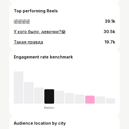
Top performing Reels
🤣🤣🤣🤣
39.1k
У кого было, девочки?😂
30.5k
Такая правда
19.7k
Engagement rate benchmark
Median
Audience location by city