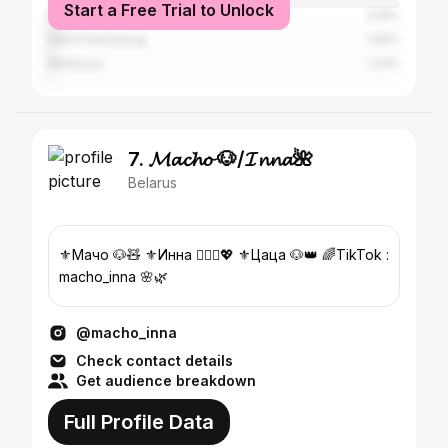
Start a Free Trial to Unlock
Moscow
3.19%
Saint Petersburg
1.56%
Mahilyow
1.24%
7. 𝓜𝓪𝓬𝓱𝓸 🐶/𝓘𝓷𝓷𝓪🌺
Belarus
⚜️Мачо 🐶🧸 ⚜️Инна 👱🏻‍♀️💖 ⚜️Цаца 🐶👑 🌈TikTok :
macho_inna 🌸🌿
@macho_inna
Check contact details
Get audience breakdown
Full Profile Data