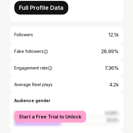
Full Profile Data
12.1k
Followers
28.99%
Fake followers
7.36%
Engagement rate
4.2k
Average Reel plays
Audience gender
female
54.86%
Start a Free Trial to Unlock
male
45.14%