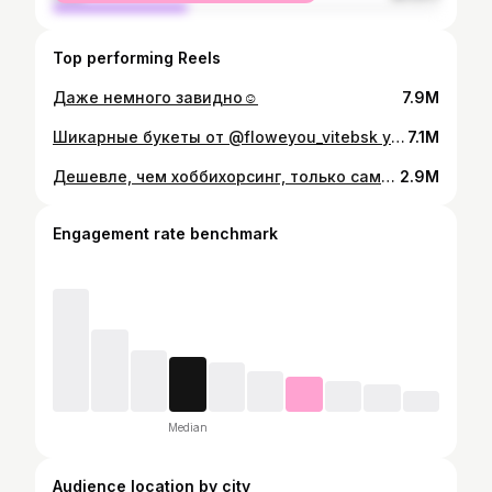
Top performing Reels
Даже немного завидно☺️
7.9M
Шикарные букеты от @floweyou_vitebsk уже ждут вас по адресу г. Витебск, пр-т Черняховского, 20❤️
7.1M
Дешевле, чем хоббихорсинг, только самолётом через @aviasales.by
2.9M
Engagement rate benchmark
Median
Audience location by city