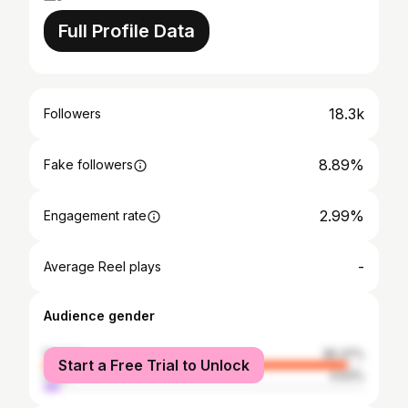
Full Profile Data
18.3k
Followers
8.89%
Fake followers
2.99%
Engagement rate
-
Average Reel plays
Audience gender
female
95.37%
Start a Free Trial to Unlock
male
4.63%