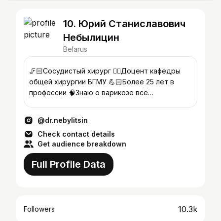
10. Юрий Станиславович
Небылицин
Belarus
🦵🏻Сосудистый хирург ✍🏻Доцент кафедры
общей хирургии БГМУ 💪🏻Более 25 лет в
профессии 🧠Знаю о варикозе всё
#варикозлечение #флебологминск
@dr.nebylitsin
Check contact details
Get audience breakdown
Full Profile Data
10.3k
Followers