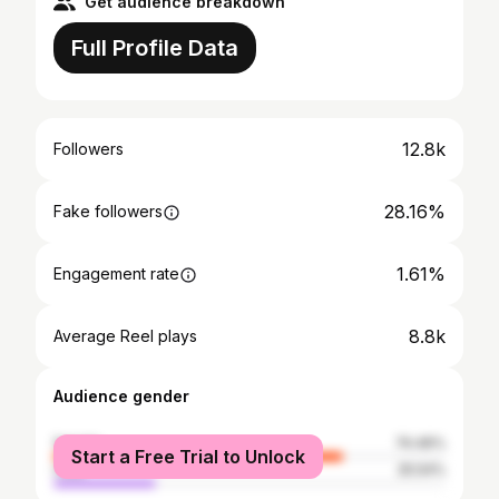
Get audience breakdown
Full Profile Data
12.8k
Followers
28.16%
Fake followers
1.61%
Engagement rate
8.8k
Average Reel plays
Audience gender
female
74.46%
Start a Free Trial to Unlock
male
25.54%