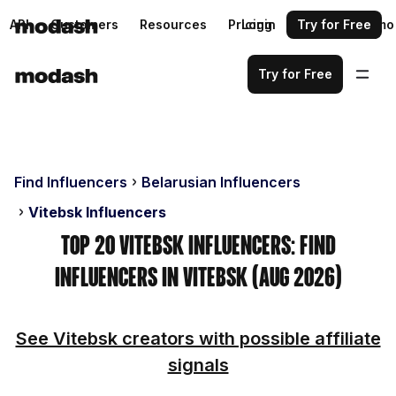
API
Customers
Resources
Pricing
Login
Request a demo
Try for Free
Try for Free
Find Influencers
Belarusian Influencers
Vitebsk Influencers
Top 20 Vitebsk Influencers: Find
Influencers in Vitebsk (Aug 2026)
See Vitebsk creators with possible affiliate
signals