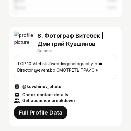
Minsk
1.54%
Tehran
1.47%
8. Фотограф Витебск |
Дмитрий Кувшинов
Belarus
TOP 10 Vitebsk #weddingphotography 👨‍💼
Director @event.bp СМОТРЕТЬ ПРАЙС ⬇️
@kuvshinov_photo
Check contact details
Get audience breakdown
Full Profile Data