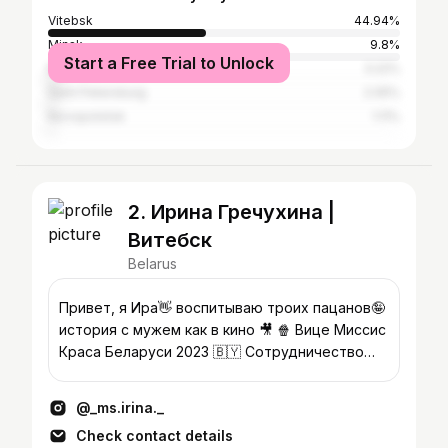
Vitebsk
44.94%
Minsk
9.8%
Start a Free Trial to Unlock
Moscow
3.22%
Saint Petersburg
2.05%
Novopolotsk
1.11%
2. Ирина Гречухина |
Витебск
Belarus
Привет, я Ира👋 воспитываю троих пацанов🤪
история с мужем как в кино 🎥 🍿 Вице Миссис
Краса Беларуси 2023 🇧🇾 Сотрудничество
@_ms.irina._pr
@_ms.irina._
Check contact details