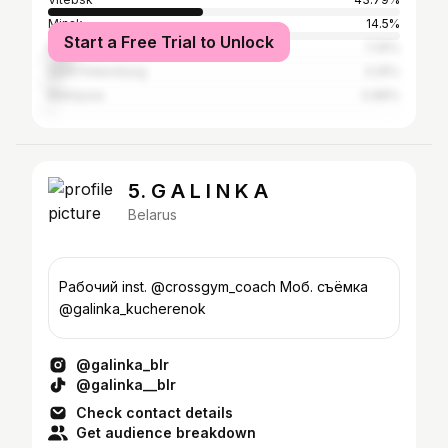
Minsk
14.5%
Start a Free Trial to Unlock
Moscow
7.25%
Saint Petersburg
3.25%
Mahilyow
0.89%
5. G A L I N K A
Belarus
Рабочий inst. @crossgym_coach Моб. съёмка
@galinka_kucherenok
@galinka_blr
@galinka__blr
Check contact details
Get audience breakdown