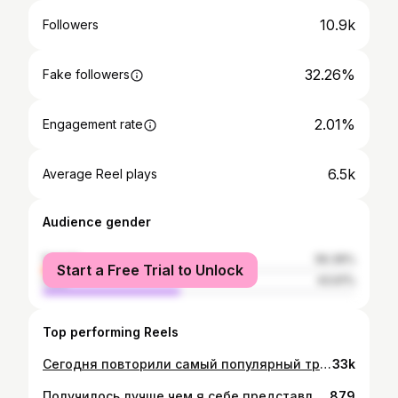
10.9k
Followers
32.26%
Fake followers
2.01%
Engagement rate
6.5k
Average Reel plays
Audience gender
female
56.39%
Start a Free Trial to Unlock
male
43.61%
Top performing Reels
Сегодня повторили самый популярный тренд этой зимы 😍 Model @lizaveta_zaitsava Mua/hair @evgenia_bulat Location @traktirvitebsk #photography #photo #snow
33k
Получилось лучше чем я себе представлял 😍 Model @lizaveta_zaitsava Mua/hair @evgenia_bulat Location @traktirvitebsk
879