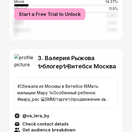
Minsk
14.27%
Vitebsk
11.5%
Start a Free Trial to Unlock
Hrodna
8.29%
Brest
3.32%
Mahilyow
2.74%
3. Валерия Рыжова
✨блогер✨Витебск Москва
💃Сбежала из Москвы в Витебск 🧸Мать
малышки Мару 🦄Особенный ребенок
#мару_рас 💻SMM/таргет/продвижение 🍰
Ленивый кондитер #варелия_готовит
@va_lera_by
Check contact details
Get audience breakdown