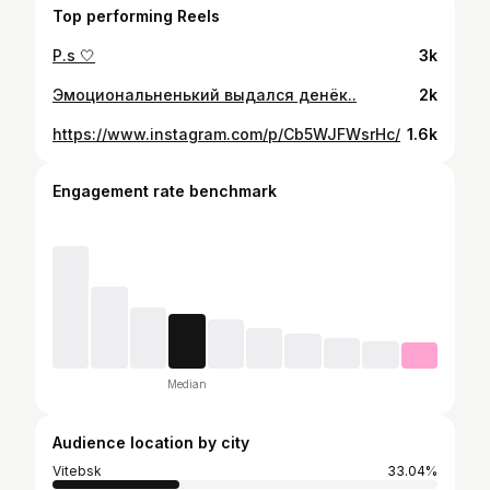
Top performing Reels
P.s 🤍
3k
Эмоциональненький выдался денёк..
2k
https://www.instagram.com/p/Cb5WJFWsrHc/
1.6k
Engagement rate benchmark
Median
Audience location by city
Vitebsk
33.04%