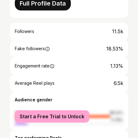
Full Profile Data
11.5k
Followers
18.53%
Fake followers
1.13%
Engagement rate
6.5k
Average Reel plays
Audience gender
female
88.22%
Start a Free Trial to Unlock
male
11.78%
Top performing Reels