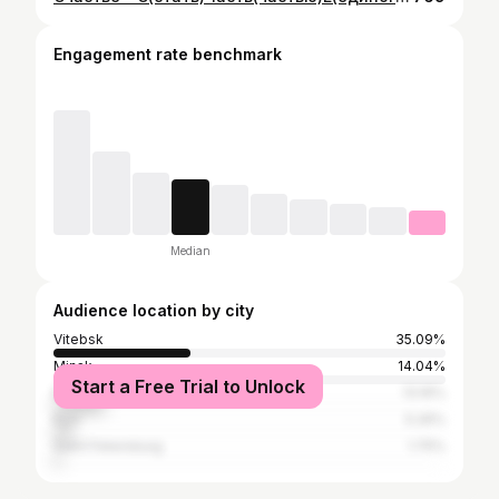
Engagement rate benchmark
Median
Audience location by city
Vitebsk
35.09%
Minsk
14.04%
Start a Free Trial to Unlock
Moscow
13.16%
Kyiv
5.26%
Saint Petersburg
1.75%