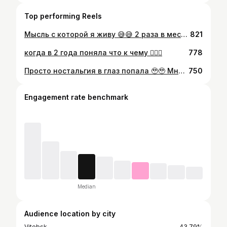
Top performing Reels
Мысль с которой я живу 😅😅 2 раза в месяц точно Кому знакомо ?)
821
когда в 2 года поняла что к чему 👌🏼😅
778
Просто ностальгия в глаз попала 🥹🥹 Мне потребовалось очень много времени , чтобы начать вести активно блог ❤️ и честно признаюсь руки опускаются до сих пор😭 но… благодаря моему окружению,которое верит в каждый мой шаг, я день в день буду стараться еще больше 🙌 Я сама себе выстроила рамки за которые мой блог не может переходить и жить с ними , признаюсь , очень сложно 😅😅 поэтому я очень рада приветствовать всех у меня на страничке и давайте создавать красоту вместе, развиваться, снимать красивый контент, делать распаковки и конечно не забывать про юмор в нашей жизни ✨💔
750
Engagement rate benchmark
Median
Audience location by city
Vitebsk
43.79%