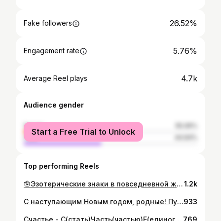
26.52%
Fake followers
5.76%
Engagement rate
4.7k
Average Reel plays
Audience gender
female
55.06%
Start a Free Trial to Unlock
male
44.94%
Top performing Reels
🪬Эзотерические знаки в повседневной жизни. Звенит ухо- кто-то из мертвых пытается с вами связаться, чтобы передать какую-то информацию. В ближайшее время будьте внимательные к посланиям, знакам, с вами связываются и что-то говорят, замечайте. Рядом с людьми зажимаются плечи и передергивает- в человеке или на нем есть сущность, а ваше энергетическое поле пытается избавиться от этого воздействия. Одинаковые числа и время- все идет именно так, как надо. Даже если сейчас все против вас. Все вовремя. Принимайте, благодарите. Частые травмы ног/рук- не туда идете, не то берете. Часто зеваете рядом с каким-то человеком- работает сердечная чакра. Человек близок по духу. Возможно, кто-то из вашего прошлого воплощения. Нашли вещь, которую давно потеряли- ваша жизнь и энергия вернулась на круги своя. Наступил порядок. Один и тот же сон, который часто снится- в вашем пространстве сна есть высшие, которые ведут вас. Одни и те же знаки и символы всего лишь ребус. Рано или поздно придется его разгадать.
1.2k
С наступающим Новым годом, родные! Пусть 2025 подарит вам то, чего не успел 2024! Обнимаю крепко каждого, я всегда рядом ✨.
933
Счастье - С(стать)Часть(частью)Е(единого). Иные пути ведут во мрак.
769