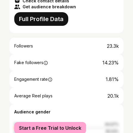
Check contact details
Get audience breakdown
Full Profile Data
23.3k
Followers
14.23%
Fake followers
1.81%
Engagement rate
20.1k
Average Reel plays
Audience gender
female
64.97%
Start a Free Trial to Unlock
male
35.03%