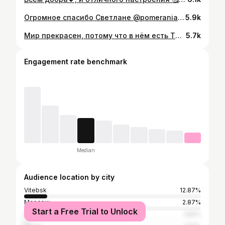
Огромное спасибо Светлане @pomeranian_barhatnij_sezon за то, что в нашей жизни появилась такая любовная любовь 🐶🤣🥰💖 Всем отличных выходных💐🌞; Чудесные люди😍💖и красивые лапочки💖🐾!!!! . . . #собака#собакадруг#любимаясобака#шпиц#шпицуля#шпицуляобажуля#померанскийшпиц#пом#померанец#любимыйпом#spitz#pomeranian#pom#Macho#dog#doginstagram#Витебск#собакиВитебск#Беларусь#собакиБеларуси#Мачо#Ятебялюблю#Ятебяобожаю#Machoman#Цаца#тыпосмотрикакаяцаца
5.9k
Мир прекрасен, потому что в нём есть ТЫ💕 Всем добра💖, и отличного настроения 🥰💐🌞; Чудесные люди😍💖и красивые лапочки💖🐾!!!! . . . #собака#собакадруг#любимаясобака#шпиц#шпицуля#шпицуляобажуля#померанскийшпиц#пом#померанец#любимыйпом#spitz#pomeranian#pom#Macho#dog#doginstagram#Витебск#собакиВитебск#Беларусь#собакиБеларуси#Мачо#Ятебялюблю#Ятебяобожаю#Machoman#Цаца#тыпосмотрикакаяцаца
5.7k
Engagement rate benchmark
Median
Audience location by city
Vitebsk
12.87%
Moscow
2.87%
Start a Free Trial to Unlock
São Paulo
1.84%