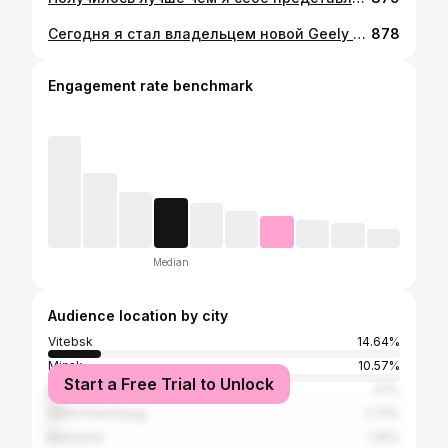
Сегодня я стал владельцем новой Geely Tugella 🔥 Спасибо всему коллективу @vitautocity_by за ваш профессиональный подход❤️
878
Engagement rate benchmark
Median
Audience location by city
Vitebsk
14.64%
Minsk
10.57%
Start a Free Trial to Unlock
Moscow
4.1%
Saint Petersburg
1.73%
Mahilyow
1.25%