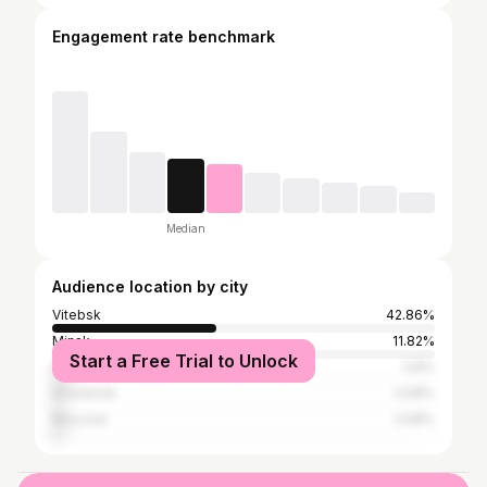
Engagement rate benchmark
Median
Audience location by city
Vitebsk
42.86%
Minsk
11.82%
Start a Free Trial to Unlock
Mahilyow
3.8%
Smolensk
3.08%
Moscow
3.08%