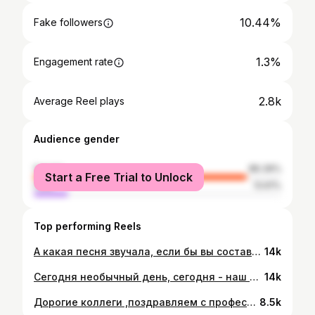
10.44%
Fake followers
1.3%
Engagement rate
2.8k
Average Reel plays
Audience gender
female
86.39%
Start a Free Trial to Unlock
male
13.61%
Top performing Reels
А какая песня звучала, если бы вы составляли плейлист?😉
14k
Сегодня необычный день, сегодня - наш День Рождения!🥳 Ровно 4 года назад двери медицинского центра Доктор ПРОФИ открылись для первых посетителей. В этот праздничный день мы хотим поблагодарить вас за доверие и поддержку. Мы продолжаем расти и развиваться, стремясь делать всё возможное для вашего комфорта и здоровья. 🎉
14k
Дорогие коллеги ,поздравляем с профессиональным праздником врачей, медсестер и всех причастных к великому делу медицины! Пусть каждый рабочий день будет шагом в сторону профессионального роста и развития. Дарите людям здоровье, и пускай доброта ваша возвращается к вам бурным потоком благодарности. Будьте всегда здоровы, радуйтесь жизни, и пусть поводов для радости будет неиссякаемое множество💜
8.5k