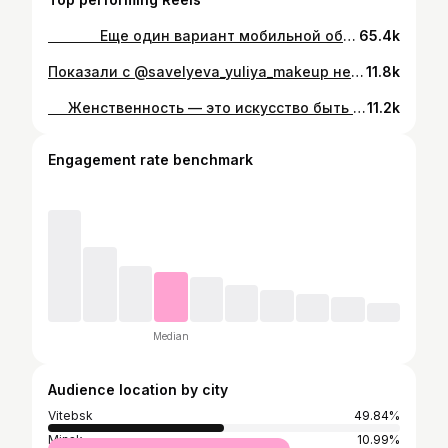
⠀ ⠀ ⠀⠀ Еще один вариант мобильной обработки фотографий в приложении Meitu. ⠀ #макияж #вечерниймакияж #визажиствитебск #макияжвитебск #mua #makeup #makeupartist #makeupideas #makeuptutorial #makeupartist #makeup #model #makeuplover #makeuptransformation #модель #москвамодель #макияжмосква #визажистмосква #визажист #glassskin
65.4k
Показали с @savelyeva_yuliya_makeup немного любимой косметики, а заодно обсудили один прикольный коллаб 👌 #визажиствизажистудруг 🥰
11.8k
⠀⠀Женственность — это искусство быть женщиной в каждом движении, в каждом слове, в каждом взгляде ⠀ Ph @vi.alempienka #макияж #вечерниймакияж #визажиствитебск #макияжвитебск #mua #makeup #makeupartist #makeupideas #makeuptutorial #makeupartist #makeup #model #makeuplover #makeuptransformation #модель #москвамодель #макияжмосква #визажистмосква #визажист #glassskin
11.2k
Engagement rate benchmark
Median
Audience location by city
Vitebsk
49.84%
Minsk
10.99%