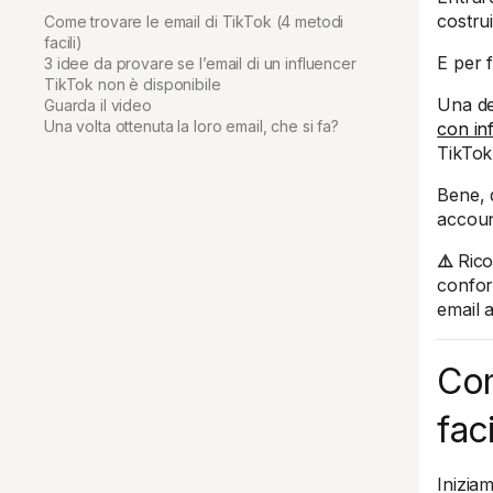
costru
Come trovare le email di TikTok (4 metodi
facili)
E per 
3 idee da provare se l’email di un influencer
TikTok non è disponibile
Una de
Guarda il video
Una volta ottenuta la loro email, che si fa?
con in
TikTok
Bene, q
accoun
⚠️
Ric
confor
email 
Com
faci
Inizia