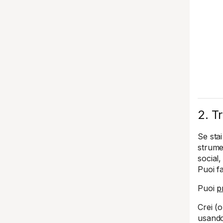
2. T
Se sta
strume
social
Puoi f
Puoi
p
Crei (
usando 