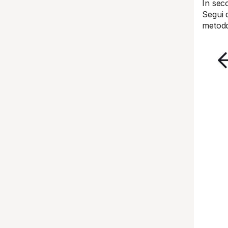
In sec
Segui 
metodo