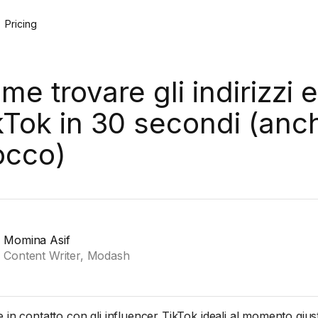
Pricing
me trovare gli indirizzi e
kTok in 30 secondi (anc
occo)
Momina Asif
Content Writer, Modash
e in contatto con gli influencer TikTok ideali al momento gius