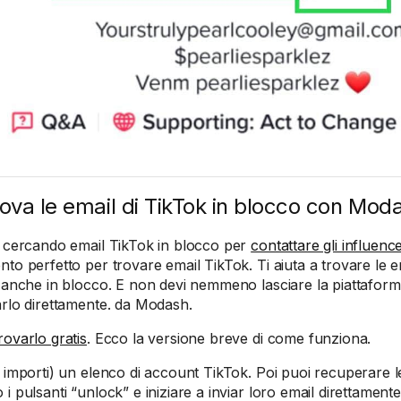
rova le email di TikTok in blocco con Mod
i cercando email TikTok in blocco per
contattare gli influenc
nto perfetto per trovare email TikTok. Ti aiuta a trovare le e
, anche in blocco. E non devi nemmeno lasciare la piattaforma
arlo direttamente. da Modash.
rovarlo gratis
. Ecco la versione breve di come funziona.
o importi) un elenco di account TikTok. Poi puoi recuperare le
i pulsanti “unlock” e iniziare a inviar loro email direttamente 