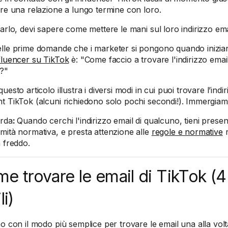
ire una relazione a lungo termine con loro.
farlo, devi sapere come mettere le mani sul loro indirizzo ema
lle prime domande che i marketer si pongono quando inizia
fluencer su TikTok
è: "Come faccio a trovare l'indirizzo emai
?"
uesto articolo illustra i diversi modi in cui puoi trovare l’indir
t TikTok (alcuni richiedono solo pochi secondi!). Immergiam
orda
:
Quando cerchi l'indirizzo email di qualcuno, tieni present
mità normativa, e presta attenzione alle
regole e normative
r
a freddo.
e trovare le email di TikTok (
li)
mo con il modo più semplice per trovare le email una alla volt