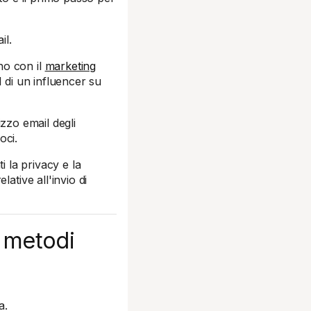
il.
no con il
marketing
l di un influencer su
izzo email degli
oci.
i la privacy e la
elative all'invio di
4 metodi
a.