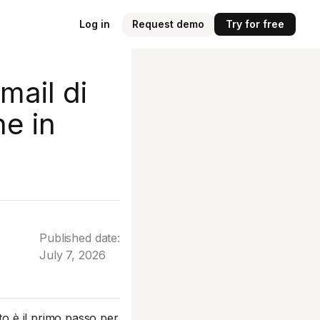
Log in
Request demo
Try for free
mail di
he in
Published date:
July 7, 2026
to è il primo passo per