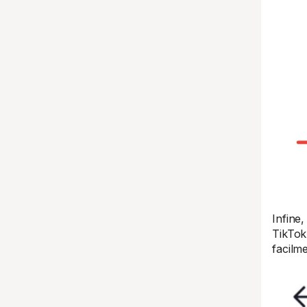
Infine,
TikTok
facilm