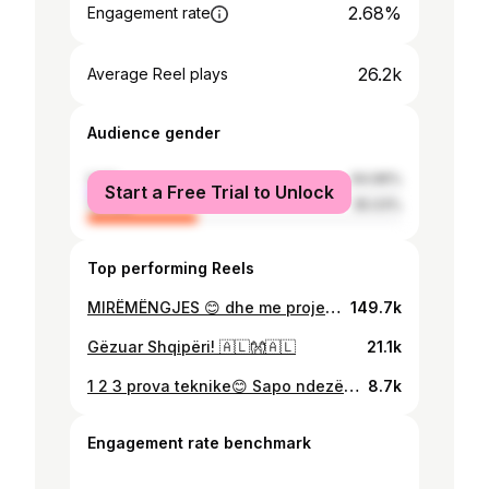
2.68%
Engagement rate
26.2k
Average Reel plays
Audience gender
male
64.96%
Start a Free Trial to Unlock
female
35.03%
Top performing Reels
MIRËMËNGJES 😊 dhe me projektin inovativ të qendrës turistike “Divizioni” në Bulqizë, tanimë në kantier për t’u realizuar si një shëmbëlltyrë e re e transformimit të turizmit shqiptar, edhe në një zonë nga ku deri para disa vitesh vinin vetëm lajme vdekjesh e plagosjesh të minatorëve të keqpaguar apo pamje fëmijësh e grash me trasta kromi në kurriz për të mbijetuar, ju uroj një ditë të mbarë🫶
149.7k
Gëzuar Shqipëri! 🇦🇱👐🇦🇱
21.1k
1 2 3 prova teknike😊 Sapo ndezëm dritat në Lotin 1 të Unazës së madhe🤝 Edhe 5 ditë nga hapja e saj💪
8.7k
Engagement rate benchmark