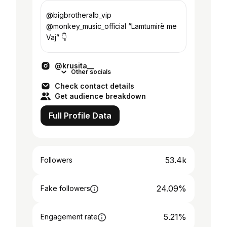
@bigbrotheralb_vip
@monkey_music_official “Lamtumirë me
Vaj” 👇
@krusita__
Other socials
Check contact details
Get audience breakdown
Full Profile Data
53.4k
Followers
24.09%
Fake followers
5.21%
Engagement rate