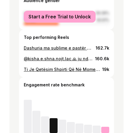
Audience gender
male
59.39%
Start a Free Trial to Unlock
female
40.61%
Top performing Reels
Dashuria ma sublime e pastër 🙏 Zoti t’ju mbushë zemrat e shpirtin me dashuri dhe mirënjohje ndaj tij. Jini mirënjohës dhe njerëz të mirë, një shpirt i bukur gjithmonë do jetë i bekuar dhe do shpërblehet nga e mira e Zotit ✝️❤️
162.7k
@kisha.e.shna.nojt.lac 🙏 ju ndimofte te gjithve 🙏
160.6k
Ti Je Qetësim Shpirti Që Në Moment Që Sytë Trokasin Tek Ty 🙏 🤍 #kathedrale #vatican
19k
Engagement rate benchmark