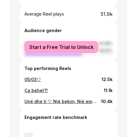
51.9k
Average Reel plays
Audience gender
female
34.48%
Start a Free Trial to Unlock
male
65.52%
Top performing Reels
05/03🤍
12.5k
Ça behet?!
11.1k
Unë dhe ti 🤍 Një bekim, Një emocion i papërshkrueshëm, Një ndjenjë e vërtetë, Një ëndërr e bërë realitet, Një dëshirë e plotësuar, Një dashuri pa kufi. Po, Dashuritë e pastra ekzistojnë. Ti EKZISTON!! Ti më dhe shpresë e forcë! Jam e dashuruar në ty, e marrosur në ty. Mezi pres të të mbaj në krahët e mi🤱🏻 Faleminderit Allah për këtë dhuratë.🕉️🤍
10.4k
Engagement rate benchmark