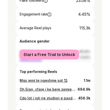
23.06%
Fake followers
4.45%
Engagement rate
115.3k
Average Reel plays
Audience gender
female
68.06%
Start a Free Trial to Unlock
male
31.94%
Top performing Reels
Mqs jemi te ngeshme sot 🥰
1.1m
Oh Eran, cfare i ke bere zemres sime 🥹🙏🏼 #love #son #blessed #moments
694.9k
Cdo lot i joti ne studion e pasdites apo zeri qe te dridhej me ka keputur shpirtin, sepse ndjeshmeria jote eshte aq frymezuese sa fjalet mungojne. Gersi eshte shpallur nje nder 10 notaret me te mire ne kampionatin nderkombetar te notit per personat me aftesi te kufizuara. Pelqen shume kercimin dhe punon ne nje dyqan pjesen me te madhe te dites! Mirenjohese ndaj teje qe cdo dite me historine tende deshmon forcen e dashurise, mbi gjithcka! Cfare shembulli qe je o Kampion!!!🙏🏼❤️
456.3k