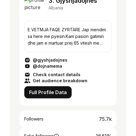
3. Gjyshjadojnes
Albania
E VETMJA FAQE ZYRTARE Jap mendim
sa here me pyesin.Kam pasion gatimin
dhe jam e martuar prej 65 vitesh me
Servetin👩‍❤️‍👨
@gjyshjadojnes
@dojnamema
Check contact details
Get audience breakdown
Full Profile Data
75.7k
Followers
Fake followers