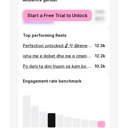
female
61.8%
Start a Free Trial to Unlock
male
38.2%
Top performing Reels
Perfection unlocked 🔓 💜 @renee_reffo Makeup & Hairstyle | @violett_salon_ #explore #fyp
12.3k
isha me e dobet dhe me e cmendur
12.2k
Po doni ta dini trupin se kam bo fare photoshop se ky fustani i @hana_official1 ishte ku kuuuuuu breeeee
10.2k
Engagement rate benchmark