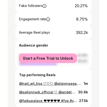
20.21%
Fake followers
8.75%
Engagement rate
392.2k
Average Reel plays
Audience gender
female
44.78%
Start a Free Trial to Unlock
male
55.22%
Top performing Reels
@nail_art_tisa 🤍🤍🤍 @algionaaga #fyp #viral #foryou #meme #humor #komedi #shqiperia #shqiptar #kosove #europe #viralreels #viralvideos #llazina #qesh #çift #edashura #ciftetshqiptare #bio #couple #albaniancouple #qesh #foryoupage #foryou #foryourpage #love #tirane #tirana #funnyshqip #emigrant
1m
@sallonnadi_official 🤍 @andeta_bridal_official 🤍🤍 #bujarasqeriu #fyp #viral #foryou @innaa_shehaj #meme #humor #komedi #elbasan #dasma #dasmashqiptare #shqiperia #shqiptar #kosove #europe #viralreels #viralvideos #llazina #qesh #çift #edashura #ciftetshqiptare #bio #couple #albaniancouple #qesh #foryoupage #foryou #foryourpage #tirane #tirana #funnyshqip
30.6k
@faikupalace ♥️♥️♥️♥️♥️ #fyp #viral #foryou #meme #humor #komedi #shqiperia #shqiptar #kosove #europe #viralreels #viralvideos #llazina #llazinakosherja #qesh #çift #edashura #ciftetshqiptare #bio #couple #albaniancouple #qesh #foryoupage #foryou #foryourpage #love #dasma #dasmashqiptare #darsma #kosova #gjilan
27.5k