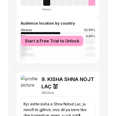
Median
Audience location by country
Albania
52.56%
Italy
9.65%
Start a Free Trial to Unlock
Greece
8.26%
Kosovo
6.25%
Germany
3.27%
9. KISHA SHNA NOJT
LAÇ 💒
Albania
Kjo eshte kisha e Shna Ndout Lac, ju
nimoft te gjithve, mos dil pa bere like
dhe komentuar amen, ju rujt zoti🕇