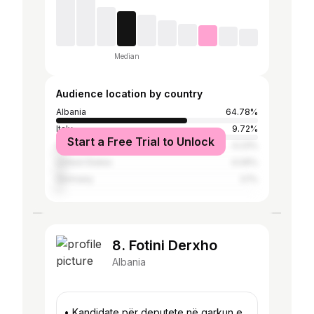
Median
Audience location by country
Albania
64.78%
Italy
9.72%
Start a Free Trial to Unlock
Greece
4.23%
United States
4.09%
Germany
3.1%
8. Fotini Derxho
Albania
• Kandidate për deputete në qarkun e