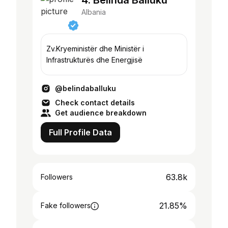
4. Belinda Balluku
Albania
Zv.Kryeministër dhe Ministër i
Infrastrukturës dhe Energjisë
@belindaballuku
Check contact details
Get audience breakdown
Full Profile Data
63.8k
Followers
21.85%
Fake followers