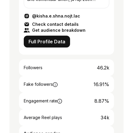
Facebook ⤵
@kisha.e.shna.nojt.lac
Check contact details
Get audience breakdown
Full Profile Data
46.2k
Followers
16.91%
Fake followers
8.87%
Engagement rate
34k
Average Reel plays