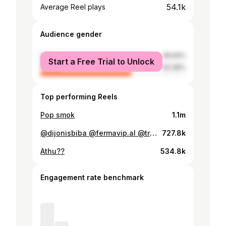
54.1k
Average Reel plays
Audience gender
male
36.64%
Start a Free Trial to Unlock
female
63.36%
Top performing Reels
Pop smok
1.1m
@dijonisbiba @fermavip.al @tring_albania 💪🏿🙏🏻
727.8k
Athu??
534.8k
Engagement rate benchmark