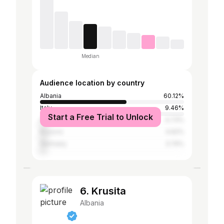
Median
Audience location by country
Albania
60.12%
Italy
9.46%
Start a Free Trial to Unlock
Greece
4.73%
Kosovo
4.62%
Germany
3.74%
6. Krusita
Albania