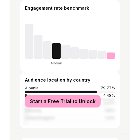
Engagement rate benchmark
Median
Audience location by country
Albania
79.77%
Italy
4.48%
Start a Free Trial to Unlock
Greece
3.07%
Germany
1.92%
United Kingdom
1.41%