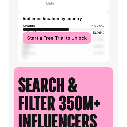
Median
Audience location by country
Albania
56.79%
United States
10.26%
Start a Free Trial to Unlock
Italy
9.46%
Greece
6.89%
Kosovo
3.77%
Search &
filter 350M+
influencers