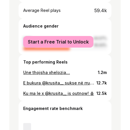
59.4k
Average Reel plays
Audience gender
male
44.07%
Start a Free Trial to Unlock
female
55.93%
Top performing Reels
Une thojsha xhelozia…
1.2m
E bukura @krusita__ sukse në rrugëtimin tënd të @bigbrotheralb_vip 🤍✨ Glam @henrigjata_mua Hair @florii_hairstyle Styling @desidoce
12.7k
Ku ma le x @krusita__ is outnow! 🩸
12.5k
Engagement rate benchmark