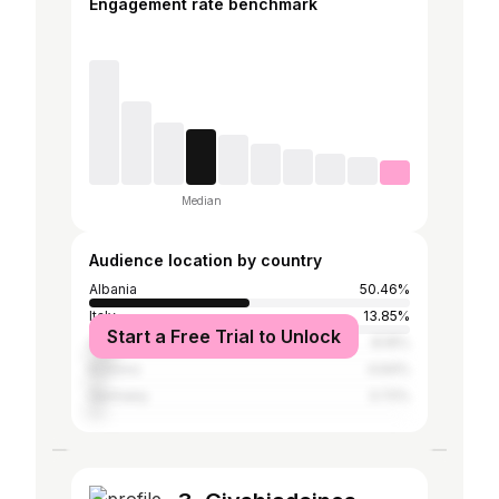
Engagement rate benchmark
Median
Audience location by country
Albania
50.46%
Italy
13.85%
Start a Free Trial to Unlock
Greece
8.16%
Kosovo
4.64%
Germany
3.72%