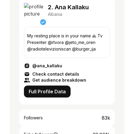
2. Ana Kallaku
Albania
My resting place is in your name 🙏 Tv
Presenter @rtvora @jeto_me_oren
@radiotelevizioniscan @burger_ija
@ana_kallaku
Check contact details
Get audience breakdown
Full Profile Data
83k
Followers