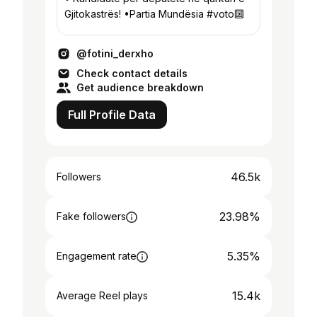
Gjitokastrës! •Partia Mundësia #voto🔟
@fotini_derxho
Check contact details
Get audience breakdown
Full Profile Data
46.5k
Followers
23.98%
Fake followers
5.35%
Engagement rate
15.4k
Average Reel plays