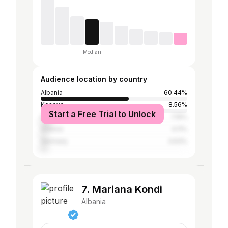
Median
Audience location by country
Albania
60.44%
Kosovo
8.56%
Start a Free Trial to Unlock
Italy
7.15%
Greece
4.11%
Germany
3.63%
7. Mariana Kondi
Albania