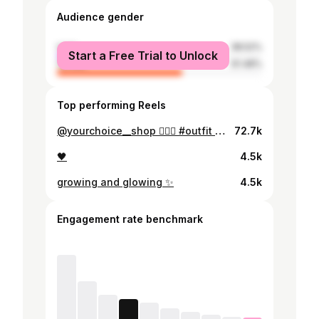
Audience gender
male
38.52%
Start a Free Trial to Unlock
female
61.48%
Top performing Reels
@yourchoice__shop 👈🏻🔥 #outfit #fashionnova #outfitinspo #outfitpost #albania #shqip #fotini #fotiniderxho #sunnyday #red #inspo #wakeupandmakeup #goodday #positivevibes #pose #catwalk
72.7k
🖤
4.5k
growing and glowing ✨
4.5k
Engagement rate benchmark