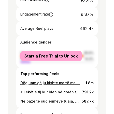
16.51%
8.87%
Engagement rate
462.4k
Average Reel plays
Audience gender
female
85.6%
Start a Free Trial to Unlock
male
14.4%
Top performing Reels
Dëgjuam që ju kishte marrë malli 👵🏻 #gjyshjadojnes
1.8m
« Lekët e tij kur bien në dorën time, janë të miat » 👵🏻 #gjyshjadojnes
791.2k
Ne baze te sugjerimeve tuaja, çdo jave do bejme nga nje interviste me @gjyshjadojnes ♥️ Sugjeroni poshte ne koment temat per diskutim
587.7k