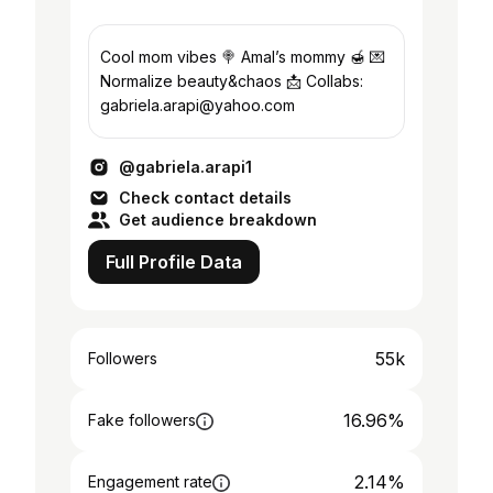
Cool mom vibes 🍭 Amal’s mommy 🍯 💌
Normalize beauty&chaos 📩 Collabs:
gabriela.arapi@yahoo.com
@gabriela.arapi1
Check contact details
Get audience breakdown
Full Profile Data
55k
Followers
16.96%
Fake followers
2.14%
Engagement rate