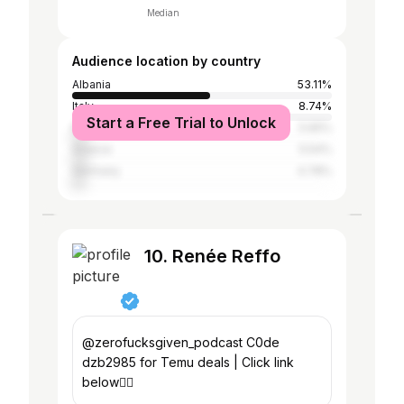
Median
Audience location by country
Albania
53.11%
Italy
8.74%
Start a Free Trial to Unlock
Kosovo
5.65%
Greece
5.54%
Germany
4.78%
10. Renée Reffo
@zerofucksgiven_podcast C0de
dzb2985 for Temu deals | Click link
below👇🏼