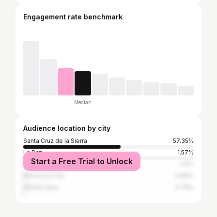
Engagement rate benchmark
Median
Audience location by city
Santa Cruz de la Sierra
57.35%
La Paz
1.57%
Start a Free Trial to Unlock
Kanata
1.21%
Barcelona City
0.86%
Montevideo
0.78%