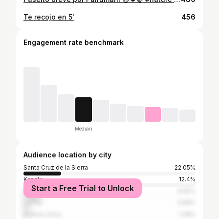
Te recojo en 5'
456
Engagement rate benchmark
Median
Audience location by city
Santa Cruz de la Sierra
22.05%
Kanata
12.4%
Start a Free Trial to Unlock
Municipio Trinidad
9.65%
La Paz
3.98%
Buenos Aires
1.38%