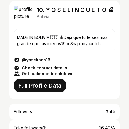
10. Y O S E L I N C U E T O 🍒
Bolivia
MADE IN BOLIVIA 🇧🇴 🔺Deja que tu fé sea más
grande que tus miedos🔻 🔸Snap: mycuetoh.
@yoselinch16
Check contact details
Get audience breakdown
Full Profile Data
3.4k
Followers
16.42%
Fake followers