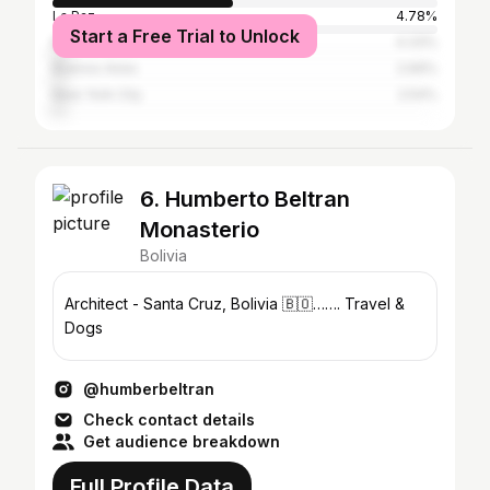
La Paz
4.78%
Start a Free Trial to Unlock
Kanata
4.33%
Buenos Aires
2.69%
New York City
2.54%
6. Humberto Beltran
Monasterio
Bolivia
Architect - Santa Cruz, Bolivia 🇧🇴……. Travel &
Dogs
@humberbeltran
Check contact details
Get audience breakdown
Full Profile Data