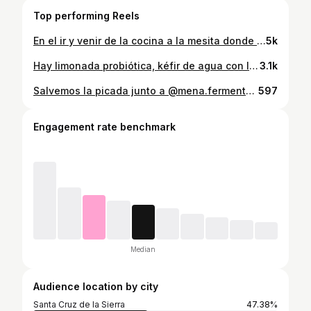
Top performing Reels
En el ir y venir de la cocina a la mesita donde dejo enfriar lo que sale del horno quise capturarme en el momento. La luz estaba bonita un 24 de Julio a las 17:36. Aunque tuve la intención no llegué a terminar mi torta de cumpleaños este año. Así que me regalé un día trabajando y fue tan bien festejado que para cuando terminé mi jornada mis pies se sentían como si hubiéramos regresado de bailar toda la noche. 💝
5k
Hay limonada probiótica, kéfir de agua con limón para ser exacta. Naturalmente gasificada en botella y con menos de 2gr de azúcar por botella. El azúcar es el alimento de los microorganismos y levaduras presentes en los nódulos del kéfir de agua. A diferencia del kéfir de leche donde los nódulos o tambien llamados tibicos se alimentan de la lactosa que es el “azúcar” presente en la leche, los de agua se alimentan de la sacarosa presente en el azúcar de mesa. Su consumo ayuda a elevar el sistema inmunológico, ayuda a regular la glucosa en sangre, restablece y nutre la microbiota, fuente de antioxidantes además de contener una amplia variedad de bacterias y levaduras ya que es una bebida de fermentación salvaje. Pedidos por WP Disponibles en @aipimscz #waterkefir #probioticsoda #wildfermentation #fermentacion
3.1k
Salvemos la picada junto a @mena.fermentacion con estas 2 súper recetas sin azúcar, sin gluten y sin lactosa… como te gustan 😉🤌🏻 Datazo: Si te sobró hummus, es el momento perfecto de hacer estas galletitas si no sabes qué hacer con él. RECETA HUMMUS Ingredientes: 1 ½ taza de garbanzos cocidos (100 g de garbanzos secos) ½ taza de tahini 1–2 cucharadas de zumo de limón ½–1 cucharadita de sal ¼–½ cucharadita de comino molido 1 diente de ajo 3–4 cucharadas de agua helada o líquido de cocción de los garbanzos Para decorar: Aceite de oliva Pimentón (paprika) RECETA CRACKERS Ingredientes: 1 taza de hummus ½ taza de harina de arroz ½ taza de almidón de yuca 1 cucharada de aceite de oliva ½ cucharadita de pimentón ¾ cucharadita de semillas de comino ½–1 cucharadita de sal 2–3 cucharadas de agua (opcional)
597
Engagement rate benchmark
Median
Audience location by city
Santa Cruz de la Sierra
47.38%