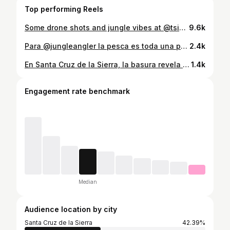
Top performing Reels
Some drone shots and jungle vibes at @tsimanelodges Counting the minutes to come back. #dji #rainforest #wondermore #BBCWildlifePOTD #earthcapture #YourShotPhotographer #jungle #amazonrainforest #amazonjungle
9.6k
Para @jungleangler la pesca es toda una pasión, escúchalo contarnos los desafíos que trae la pesca con mosca en los ríos mas remotos de la amazonía Boliviana 🇧🇴 🎥: @_danielcoimbra_ @vaidas_uselis
2.4k
En Santa Cruz de la Sierra, la basura revela más que desechos... 👁️⚠️ Lee la investigación completa en el reportaje gráfico este 24 de enero en los medios @nomadasrevista @laregionprensa @raibolivia y @eldeber.com.bo #Bolivia #CrisisDeBasura #SantaCruzDeLaSierra #Vertedero #RellenoSanitario
1.4k
Engagement rate benchmark
Median
Audience location by city
Santa Cruz de la Sierra
42.39%