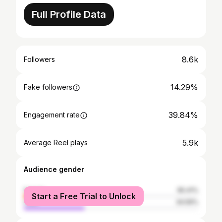
Full Profile Data
8.6k
Followers
14.29%
Fake followers
39.84%
Engagement rate
5.9k
Average Reel plays
Audience gender
female
65.41%
Start a Free Trial to Unlock
male
34.59%