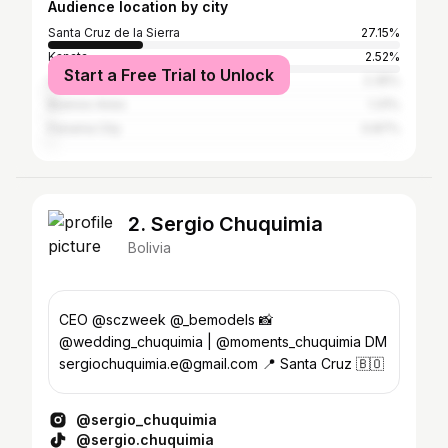
Audience location by city
Santa Cruz de la Sierra
27.15%
Kanata
2.52%
Start a Free Trial to Unlock
La Paz
2.35%
Buenos Aires
1.31%
Panama City
0.87%
2. Sergio Chuquimia
Bolivia
CEO @sczweek @_bemodels 📸
@wedding_chuquimia | @moments_chuquimia DM
sergiochuquimia.e@gmail.com 📍 Santa Cruz 🇧🇴
@sergio_chuquimia
@sergio.chuquimia