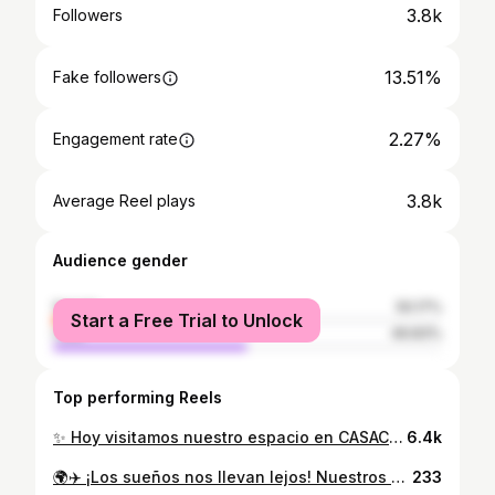
3.8k
Followers
13.51%
Fake followers
2.27%
Engagement rate
3.8k
Average Reel plays
Audience gender
female
50.17%
Start a Free Trial to Unlock
male
49.83%
Top performing Reels
✨ Hoy visitamos nuestro espacio en CASACOR Bolivia 2025 ✨ Estamos muy emocionados por lo que se viene junto a los arquitectos @ivanlengstorff y @renitg_10 , quienes darán vida a un espacio único inspirado en el concepto “Sembrar sueños”. 🌿 Pronto les mostraremos cómo el diseño y la funcionalidad se unen para crear un ambiente que inspira y transforma. ¡Esto recién comienza!
6.4k
🌍✈️ ¡Los sueños nos llevan lejos! Nuestros arquitectos ya están en camino a una experiencia única y un destino que cambiará la forma en que vemos el diseño. ¿Te unes al viaje? #TramontinaDesign #DiseñandoGrandesHistorias #CASACOR2025
233