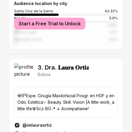
Audience location by city
Santa Cruz de la Sierra
43.32%
Kanata
5.9%
Start a Free Trial to Unlock
La Paz
4.85%
Buenos Aires
1.61%
Municipio Sucre
1.53%
3. Dra. 𝐋𝐚𝐮𝐫𝐚 𝐎𝐫𝐭𝐢𝐳
Bolivia
💀R³Espe. Cirugía Maxilofacial Posgr. en HOF y en
Odo. Estética✨️ Beauty. Skill. Vision |A little work, a
little life🦚Scz-BO📍 ↓ Acompañame!
@imlauraortiz