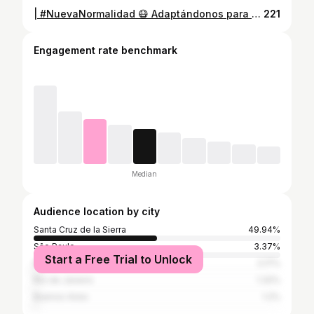
| #NuevaNormalidad 😷 Adaptándonos para continuar con nuestras labores diarias. . . . #photography #fotografia #lighting #style #nature #picoftheday #photooftheday #quarantine #architect #selfportrait #boy #like #instapic #instadaily #july #julio #2020 #SantaCruz #Bolivia
221
Engagement rate benchmark
Median
Audience location by city
Santa Cruz de la Sierra
49.94%
São Paulo
3.37%
Start a Free Trial to Unlock
Kanata
2.17%
Rio de Janeiro
1.32%
Buenos Aires
1.2%