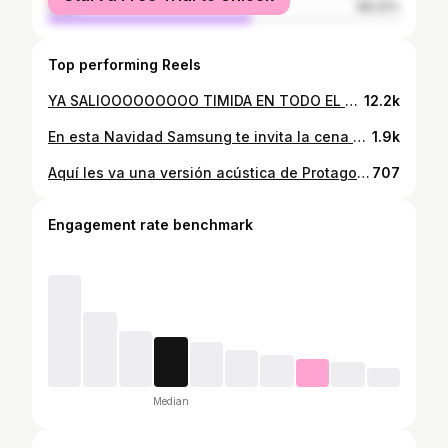
male
58.22%
Top performing Reels
YA SALIOOOOOOOOO TIMIDA EN TODO EL MUNDO LPM❤️❤️❤️ link en mi perfil para que lo veaaaan
12.2k
En esta Navidad Samsung te invita la cena 🥂🤞🏻😍 En el link vas a encontrar todos los productos que participan, feliz navidad adelantada con @samsung.bolivia ❤️
1.9k
Aquí les va una versión acústica de Protagonista 😍🤍 Todo grabado con mi Scarlett 2i2 Studio🫶🏻
707
Engagement rate benchmark
Median