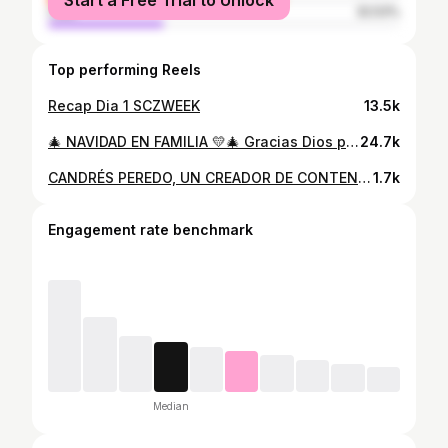
Start a Free Trial to Unlock
male
32.53%
Top performing Reels
Recap Dia 1 SCZWEEK
13.5k
🎄 NAVIDAD EN FAMILIA 💛🎄 Gracias Dios por que ellos son mi compañía y mi alegría de todos los días. Gracias por retratar estos momento @sergio_chuquimia, no sabía que lo necesitaba pero definitivamente enmarcaré todas y la encargaré en mi sala. ✨
24.7k
CANDRÉS PEREDO, UN CREADOR DE CONTENIDOS APASIONADO! Candrés Peredo, un talentoso creador de contenidos boliviano, se ha convertido en una figura destacada en las redes sociales gracias a su disciplina, perseverancia y el deseo de impulsar a su país hacia adelante. Lee la nota completa en nuestra web. Model: @candresperedo Ph: @sergio_chuquimia Production: @roxanaschaiman Outfits: @gapbolivia Location: @mangarosa.brasserie @bahiana.scz Director: @roxanaschaiman . . . . . . . . . . #revistacool #cool#tendenciaenmaquillaje #peinados #modaboliviana #editorialdemoda #modelosbolivianas #eventossantacruz #modaybelleza #dondesalir #fiestassantacruz #fotosdeeventos #articulosdemoda #entrevistascool #todosobremoda #salidadeamigos #photooftheday #beautiful #style #model #lifestyle #amazing
1.7k
Engagement rate benchmark
Median