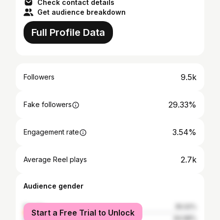
Check contact details
Get audience breakdown
Full Profile Data
9.5k
Followers
29.33%
Fake followers
3.54%
Engagement rate
2.7k
Average Reel plays
Audience gender
female
35.02%
Start a Free Trial to Unlock
male
64.98%