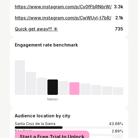
https://www.instagram.com/p/Cv0fFbRNbrW/
3.3k
https://www.instagram.com/p/CwWUyl-t7bR/
2.1k
Quick get away!!! ☀️
735
Engagement rate benchmark
Median
Audience location by city
Santa Cruz de la Sierra
43.68%
São Paulo
2.89%
Start a Free Trial to Unlock