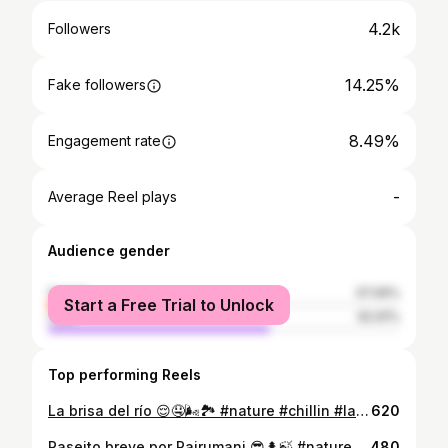
4.2k
Followers
14.25%
Fake followers
8.49%
Engagement rate
-
Average Reel plays
Audience gender
female
37.09%
Start a Free Trial to Unlock
male
62.91%
Top performing Reels
La brisa del río 😌🤤🌬🏞 #nature #chillin #landscape #bearded #barbado
620
Paseito breve por Pairumani 😎🌲🍃 #nature #treeking #landscape #relax #goodvibesonly #beardedmen #bearded #barbado
480