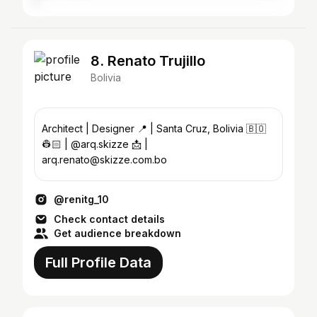
8. Renato Trujillo
Bolivia
Architect | Designer 📍 | Santa Cruz, Bolivia 🇧🇴
👷🏻 | @arq.skizze 📩 |
arq.renato@skizze.com.bo
@renitg_10
Check contact details
Get audience breakdown
Full Profile Data