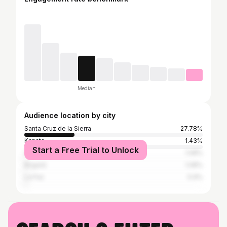
Median
Audience location by city
Santa Cruz de la Sierra
27.78%
Kanata
1.43%
Start a Free Trial to Unlock
Lima
1.08%
Bogotá
1.08%
La Paz
0.9%