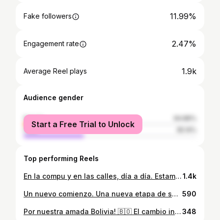
11.99%
Fake followers
2.47%
Engagement rate
1.9k
Average Reel plays
Audience gender
female
64.86%
Start a Free Trial to Unlock
male
35.14%
Top performing Reels
En la compu y en las calles, día a día. Estamos en la recta final por la lucha de la libertad de Bolivia, prohibido aflojar! 🇧🇴
1.4k
Un nuevo comienzo. Una nueva etapa de servicio. Hoy recibí oficialmente mi credencial como Diputado Nacional. Es un honor y una enorme responsabilidad que asumo con compromiso y gratitud. Agradezco a todos los que confiaron en mí y me acompañaron en este camino. Prometo trabajar con firmeza y coherencia por una Bolivia más justa, próspera y unida.
590
Por nuestra amada Bolivia! 🇧🇴 El cambio inicia en las urnas!💯 #BoliviaConFuturo #bolivia🇧🇴 #BoliviaUnida #Bolivia #bolivialibre #BoliviaNosNecesita
348