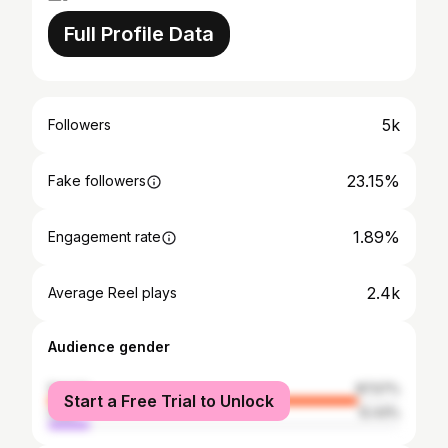
Full Profile Data
5k
Followers
23.15%
Fake followers
1.89%
Engagement rate
2.4k
Average Reel plays
Audience gender
female
87.57%
Start a Free Trial to Unlock
male
12.43%