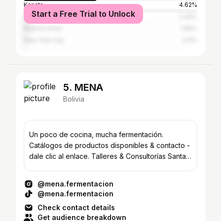
Kanata
4.62%
Start a Free Trial to Unlock
La Paz
3.49%
Buenos Aires
1.69%
New York City
1.01%
5. MENA
Bolivia
Un poco de cocina, mucha fermentación.
Catálogos de productos disponibles & contacto -
dale clic al enlace. Talleres & Consultorías Santa
Cruz, BO 🇧🇴
@mena.fermentacion
@mena.fermentacion
Check contact details
Get audience breakdown