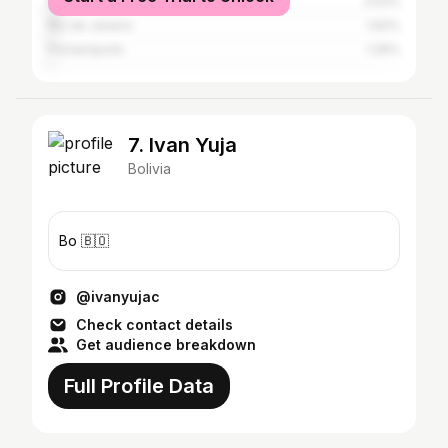
Kanata
2.53%
Rio de Janeiro
1.62%
Florianópolis
1.26%
7. Ivan Yuja
Bolivia
Bo 🇧🇴
@ivanyujac
Check contact details
Get audience breakdown
Full Profile Data