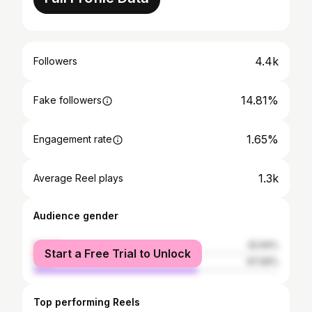
4.4k
Followers
14.81%
Fake followers
1.65%
Engagement rate
1.3k
Average Reel plays
Audience gender
female
32.94%
Start a Free Trial to Unlock
male
67.06%
Top performing Reels