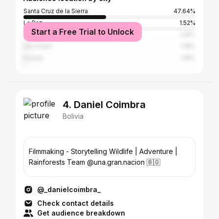
Santa Cruz de la Sierra
47.64%
La Paz
1.52%
Start a Free Trial to Unlock
Cancun
1.35%
São Paulo
1.18%
Kanata
1.18%
4. Daniel Coimbra
Bolivia
Filmmaking - Storytelling Wildlife | Adventure |
Rainforests Team @una.gran.nacion 🇧🇴
@_danielcoimbra_
Check contact details
Get audience breakdown