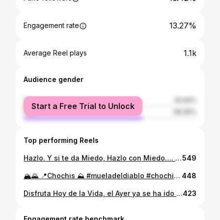
13.27%
Engagement rate
1.1k
Average Reel plays
Audience gender
female
30.94%
Start a Free Trial to Unlock
male
69.06%
Top performing Reels
Hazlo. Y si te da Miedo, Hazlo con Miedo…. . . . . . . . . . #colors #phography #poses #vestido #manzana40 #scz #sczbolivia #goodvibes
549
🏔️🌄 📍Chochis ⛰️ #mueladeldiablo #chochis #roboré #vacaciones #⛰️
448
Disfruta Hoy de la Vida, el Ayer ya se ha ido y el mañana puede que nunca Llegue.☄️ . . . . . . . . . . . . #friends #party #red #merrychristmas #verde #goodvibes #smile
423
Engagement rate benchmark