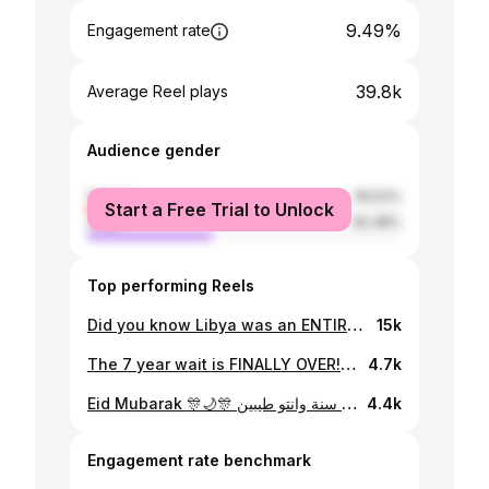
9.49%
Engagement rate
39.8k
Average Reel plays
Audience gender
female
59.52%
Start a Free Trial to Unlock
male
40.48%
Top performing Reels
Did you know Libya was an ENTIRE continent?!? 🌍🇱🇾 #libya #history #libyanhistory #vintagelibya #northafrica #reels
15k
The 7 year wait is FINALLY OVER!!! @lamemoirequiflanche unbelievably excited! congratulations! #libya #history #libyanjewelry #vintagelibya #northafrica #reels
4.7k
Eid Mubarak 🎊🌙🎊 كل سنة وانتو طيبين I know I’m late, but I couldn’t wait to share this unique vintage Libyan jewellery piece! It’s such an interesting mystery that I’m still trying to unravel. Should I restore it or keep it as is? Let me know your thoughts! #libya #history #libyanjewelry #vintagelibya #northafrica #reels
4.4k
Engagement rate benchmark