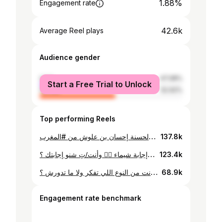
1.88%
Engagement rate
42.6k
Average Reel plays
Audience gender
male
47.08%
Start a Free Trial to Unlock
female
52.92%
Top performing Reels
فيه شوية أسئلة يخلنك تفكر في حاجات مرن عليك وأفكار وأحلام غيرتهن خلال سنوات حياتك ، المرة هذي سفيرة النوايا الحسنة إحسان بن علوش من #المغرب 🇲🇦 تجاوب عن شنو الحاجات اللي سعت تغيرهن في نفسها عشان توصل لنسخة أفضل منها ؟ وعن لو فيه أحلام لهز في الحياة اضطرت تتخلى عليهن ؟ وأنتم هل فيه حاجات كنتوا تحلموا تحققوهن زمان واليوم معش قعدت الأحلام هذي موجودة أو أنتهت بالنسبة لكم ؟ 🤔
137.8k
يمروا عليك أشخاص في الحياة واجد، فيه اللي يستمروا معاك وفيه اللي يعدوا ، ومنهم اللي يقولك نصيحة أو جملة أو حكمة في وقتها وتقعد عالقة معاك وما تنساهش وتمشي بيها في حياتك. فشنو النصيحة اللي جاتك من حد واستفدت منها في حياتك، هذي كانت إجابة شيماء 👇🏻 وأنت/ِتِ شنو إجابتك ؟
123.4k
كل شخص وطريقته في التفكير✨ ، فيه اللي ماشيه معاه بالجو من غير ما يوجع راسه ويفكر واجد في المواضيع اللي يمر بيهن، وفيه اللي ياخذ وقته ويفكر بشكل مستمر حتى في الحاجات البسيطة .. هذي إجابة إيناس، وأنت من النوع اللي تفكر ولا ما تدورش ؟ 🤔
68.9k
Engagement rate benchmark