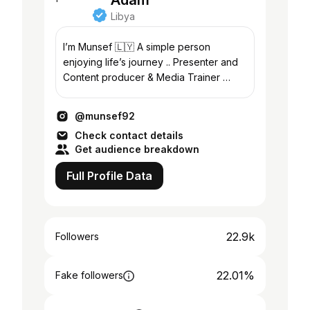
Adam
Libya
I’m Munsef 🇱🇾 A simple person
enjoying life’s journey .. Presenter and
Content producer & Media Trainer 👨‍🏫
جَوي هُنا 👇 🎵 🎬📚 ✈️ 🏋🏻‍♂️🍨📹
@munsef92
Check contact details
Get audience breakdown
Full Profile Data
22.9k
Followers
22.01%
Fake followers