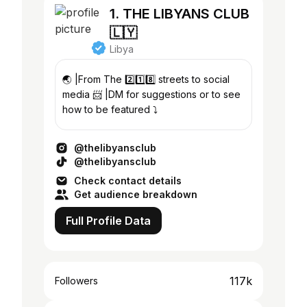
1. THE LIBYANS CLUB
🇱🇾
Libya
🌏 |From The 2️⃣1️⃣8️⃣ streets to social
media 📨 |DM for suggestions or to see
how to be featured ⤵️
@thelibyansclub
@thelibyansclub
Check contact details
Get audience breakdown
Full Profile Data
117k
Followers