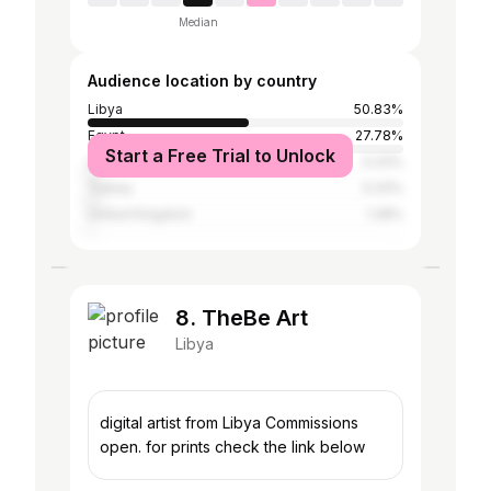
Median
Audience location by country
Libya
50.83%
Egypt
27.78%
Start a Free Trial to Unlock
United States
3.33%
Turkey
3.33%
United Kingdom
1.28%
8. TheBe Art
Libya
digital artist from Libya Commissions
open. for prints check the link below