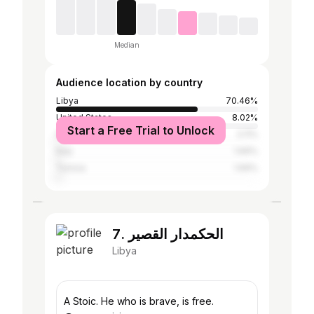
Median
Audience location by country
Libya
70.46%
United States
8.02%
Start a Free Trial to Unlock
India
2.11%
Italy
1.69%
Tunisia
1.69%
7. الحكمدار القصير
Libya
A Stoic. He who is brave, is free.