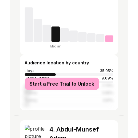
Median
Audience location by country
Libya
35.05%
United States
9.69%
Start a Free Trial to Unlock
United Kingdom
7.79%
France
3.95%
Turkey
3.81%
4. Abdul-Munsef