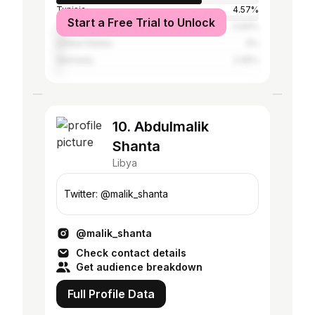
Tunisia
4.57%
Start a Free Trial to Unlock
Turkey
3.94%
United States
3%
Germany
2.05%
10. Abdulmalik
Shanta
Libya
Twitter: @malik_shanta
@malik_shanta
Check contact details
Get audience breakdown
Full Profile Data