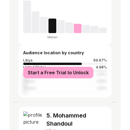
Median
Audience location by country
Libya
69.67%
United States
4.98%
Start a Free Trial to Unlock
Egypt
3.55%
Turkey
3.55%
Tunisia
2.61%
5. Mohammed
Shandoul