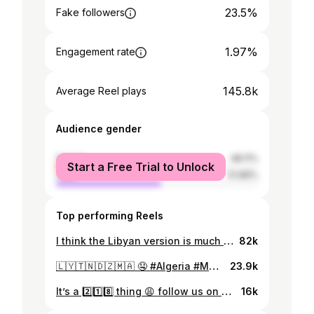
23.5%
Fake followers
1.97%
Engagement rate
145.8k
Average Reel plays
Audience gender
female
48.11%
Start a Free Trial to Unlock
male
51.89%
Top performing Reels
I think the Libyan version is much cuter 🥰😅 #Libya #Lebanon @nancyajram
82k
🇱🇾🇹🇳🇩🇿🇲🇦 🤤 #Algeria #Morocco #Libya #Tunisia #NorthAfrica #Food
23.9k
It’s a 2️⃣1️⃣8️⃣ thing 😩 follow us on #TikTok @awad_buisir #Libya
16k