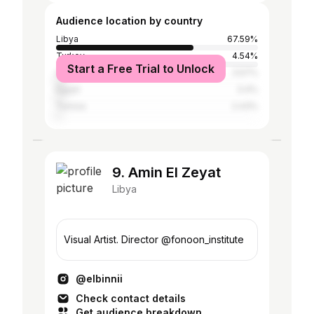
Audience location by country
Libya
67.59%
Turkey
4.54%
Start a Free Trial to Unlock
United States
3.57%
Egypt
3.4%
Tunisia
2.43%
9. Amin El Zeyat
Libya
Visual Artist. Director @fonoon_institute
@elbinnii
Check contact details
Get audience breakdown