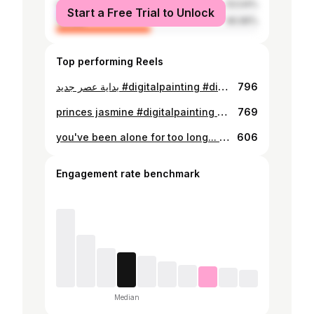
male
53.04%
Start a Free Trial to Unlock
female
46.96%
Top performing Reels
‏بداية عصر جديد ‎#digitalpainting ‎#digitalarts ‎#adrabicart ‎#arabicpopart ‎#oc ‎#ksa ‎#Libya ‎#northafrica ‎#libya ‎#Benghazi ‎#wacom ‎#art ‎#photoshop ‎#fantasy ‎#nyaichinisan ‎#nyaichinisannyaarigato
796
princes jasmine #digitalpainting #digitalarts #adrabicart #arabicpopart #oc #ksa #Libya #northafrica #libya #Benghazi #wacom #art #photoshop #fantasy #Disney #disneyprincess #princesjasmine
769
you've been alone for too long... ‎#digitalpainting ‎#digitalarts ‎#adrabicart ‎#arabicpopart ‎#oc ‎#ksa ‎#Libya ‎#northafrica ‎#libya ‎#Benghazi ‎#wacom ‎#art ‎#photoshop ‎#fantasy ‎#nyaichinisan ‎#nyaichinisannyaarigato
606
Engagement rate benchmark
Median