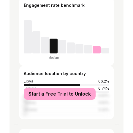
Engagement rate benchmark
Median
Audience location by country
Libya
66.2%
Tunisia
6.74%
Start a Free Trial to Unlock
United States
4.83%
Turkey
3.62%
Ukraine
3.32%