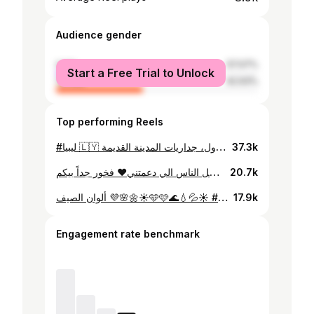
Audience gender
male
57.07%
Start a Free Trial to Unlock
female
42.93%
Top performing Reels
#ليبيا 🇱🇾 ريشة الفنان العالمي محمد شندول، جداريات المدينة القديمة
37.3k
زورونا يوم الاحد 12/2/2023 الساعه 5 بعد صلاة العصر ،في المدينه القديمه بالقرب من كنيسة السيدة مريم، التجربه كانت إجتماعيه أكثر من انها تجربة فنية مهنيه، سعيد بإني انهيت الجدارية الاهم و حزين لأني عشت أسلوب حياة لمده شهر وتعلقت فيه بأجمل شخصيات. شكرا لكل الناس الي دعمتني❤️ فخور جداً بيكم @hadiagana ☝🏻 @osama_b_iphoneography @mzwghi @suhaib.tantoush @osamabenalhaj @humamiii @alabasy_ @shitaab @mazen_sh_storm @mahmoudjnaas @zezo_elspei @faisalganaba @rahalista @ryan.ray.one @wezy_km @qasim_tantoush @tasniiim.maahmoud @hmouzi_ @elgassier_mt @malik_shanta @taha_elfagih @taxalg @taha__elalem @tepoclothing_ @almieyarlibya @mohamed_dhogry @osama2tu @mohammed_dafa11 @mohammedalyagobi @melselini @melbosifi @akram.bentaher @alilewi @assel_mel @malikdaender @abdulmajidmejo @thelibyansclub @howitagallery @hossamaljundi @hossam_alhouni @hossam_barka @yussufhamood @abdullaturki93 @taha6030 @nass_fm @elbinnii
20.7k
ألوان الصيف 💜🌸🌼☀️🩵🩷🌊💧💦☀️ #tripoli #libya🇱🇾 #summervibes #summertime #vibes #swimmingpools
17.9k
Engagement rate benchmark