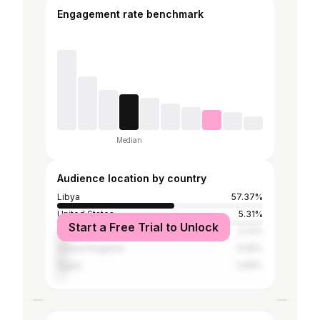
Engagement rate benchmark
Median
Audience location by country
Libya
57.37%
United States
5.31%
Start a Free Trial to Unlock
Turkey
5.31%
United Kingdom
5.05%
Egypt
2.69%