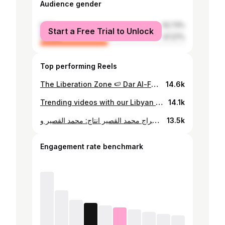
Audience gender
male
52.73%
Start a Free Trial to Unlock
female
47.27%
Top performing Reels
The Liberation Zone 🍉 Dar Al-Fanoon, Treeq Al-Sika دار الفنون، طريق السكة 3/8/2024 - 5/8/2024🔻
14.6k
Trending videos with our Libyan traditional costumes, Idea by @hadeelfahmiy . Directed by @the_alemam . Lights by @elgassier_mt . Make up by @amina_ben.khalifa1 . Guests: @abdohammad_ @bawwuh @ramibariko
14.1k
احمد بورقيعة و وصال جبريل ليبيان يعيشان في أمريكا، يحكو عن انطباعهم لاول مشية ليهم لغدامس، تفاعلهم مع العادات القديمة الغدامسية، تاريخها حضارتها الي جزء من الحضارة الليبية. في فيلم "لحن الكثبان" قريبا تصوير و اخراج محمد القصير انتاج: محمد القصير و @zezo_elspei بمساعدة @ben.masli مساعدة في الترجمة @tiwatriwin Ahmed and wesaal two Libyans living in the US in this documentary they take us with them and talk about their first impressions on the culture. In "Melody of dunes"
13.5k
Engagement rate benchmark