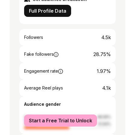
Full Profile Data
4.5k
Followers
28.75%
Fake followers
1.97%
Engagement rate
4.1k
Average Reel plays
Audience gender
male
48.06%
Start a Free Trial to Unlock
female
51.94%