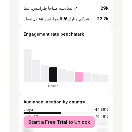
السادسة صباحاً طرابلس، ليبيا📍
29k
كل عام وانتم بألف خير عيدكم مبارك❤️ #طرابلس #عيد_الفطر
22.2k
Engagement rate benchmark
Median
Audience location by country
Libya
44.39%
United States
10.49%
Start a Free Trial to Unlock
United Kingdom
6.34%
Egypt
5.37%