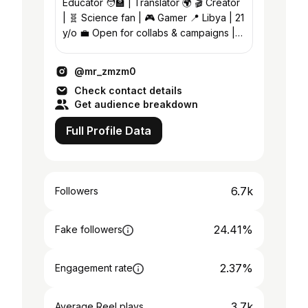
Educator 🧑‍🏫 | Translator 🌍 🎬 Creator
| 🧬 Science fan | 🎮 Gamer 📍 Libya | 21
y/o 💼 Open for collabs & campaigns |
👻 Abd7elbadri
@mr_zmzm0
Check contact details
Get audience breakdown
Full Profile Data
6.7k
Followers
24.41%
Fake followers
2.37%
Engagement rate
3.7k
Average Reel plays