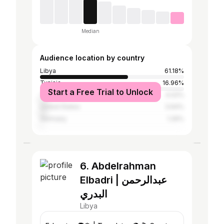
Median
Audience location by country
Libya
61.18%
Tunisia
16.96%
Start a Free Trial to Unlock
Turkey
4.02%
United States
3.64%
Germany
1.26%
6. Abdelrahman
Elbadri | عبدالرحمن
البدري
Libya