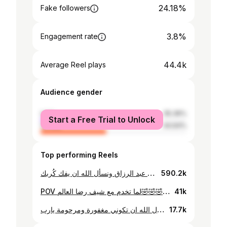
24.18%
Fake followers
3.8%
Engagement rate
44.4k
Average Reel plays
Audience gender
male
55.36%
Start a Free Trial to Unlock
female
44.64%
Top performing Reels
حفظك الله اخي عبد الرزاق ونسأل الله ان يفك كُربك❤️
590.2k
POV لما تخدم مع شيف رضا العالم🤣🤣🤣🤣 @alemelbklawa @1ecj_ 📽️ #ليبيا #طرابلس #ehazzzz #libya
41k
الله يرحمها ويغفرلها يارب ويجعلها من اهل الجنة يارب ليه ولكم… تاني رمضان من غيرك نسأل الله ان تكوني مغفورة ومرحومة يارب 🤲🏻
17.7k