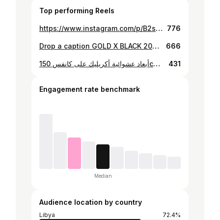
Top performing Reels
https://www.instagram.com/p/B2sXutel1iu/
776
Drop a caption GOLD X BLACK 200Cm x 160Cm Mixed mediums on Canvas عمل لصالح مكتب هندسي وتصميم داخلي في مدينة بنغازي. #art #calligraphy #design #black #gold #tripoli #benghazi
666
أبعاد عشوائية أكريليك على كانفس 150cm x 200cm 📸: @osloob.ly
431
Engagement rate benchmark
Median
Audience location by country
Libya
72.4%