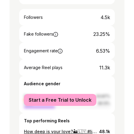
4.5k
Followers
23.25%
Fake followers
6.53%
Engagement rate
11.3k
Average Reel plays
Audience gender
female
63.87%
Start a Free Trial to Unlock
male
36.13%
Top performing Reels
How deep is your love?🏜🇱🇾 #libyan_desert 🇱🇾❤️
48.1k