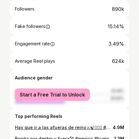
890k
Followers
15.14%
Fake followers
3.49%
Engagement rate
624k
Average Reel plays
Audience gender
female
54.18%
Start a Free Trial to Unlock
male
45.82%
Top performing Reels
Hay que ir a las afueras de reino⚔️🍃🧝🏼‍♀️ #mexico #humor #girls #reels #amigos #darkfantasy #lotr #dnd #got
4.9M
Bonita por dentro y fuera🥰 #mexico #humor #girls #girlhood #cdmx #autoestima #terapia #reels
1.3M