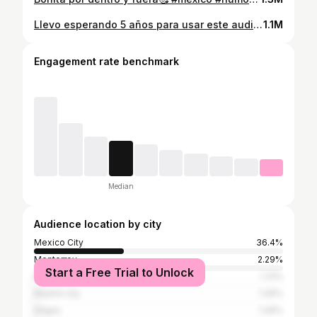
Llevo esperando 5 años para usar este audio😮‍💨🥳 #mexico #humor #girls #comedia #graduation #graduacion #universidad #reels
1.1M
Engagement rate benchmark
Median
Audience location by city
Mexico City
36.4%
Monterrey
2.29%
Start a Free Trial to Unlock
New York City
1.31%
Madrid city
1.26%
Sitges
1.26%