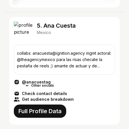
5. Ana Cuesta
Mexico
collabs: anacuesta@ignition.agency mgmt actoral:
@theagencymexico para las risas checate la
pestaña de reels ;) amante de actuar y de
@alepliegos
@anacuestag
Other socials
Check contact details
Get audience breakdown
Full Profile Data