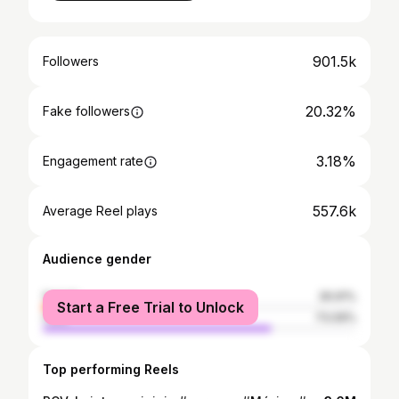
901.5k
Followers
20.32%
Fake followers
3.18%
Engagement rate
557.6k
Average Reel plays
Audience gender
female
26.91%
Start a Free Trial to Unlock
male
73.09%
Top performing Reels