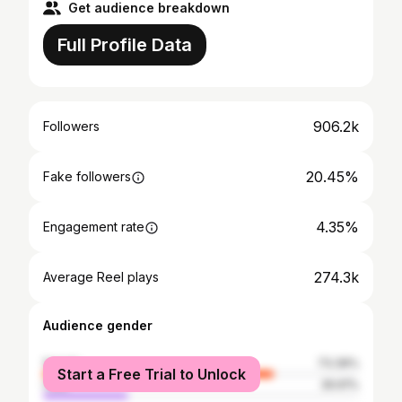
Get audience breakdown
Full Profile Data
906.2k
Followers
20.45%
Fake followers
4.35%
Engagement rate
274.3k
Average Reel plays
Audience gender
female
73.39%
Start a Free Trial to Unlock
male
26.61%