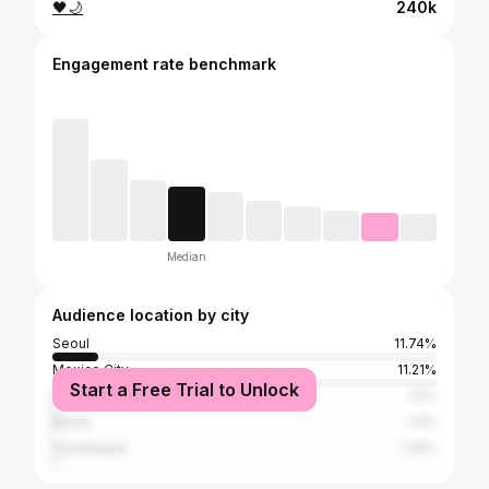
🖤🌙
240k
Engagement rate benchmark
Median
Audience location by city
Seoul
11.74%
Mexico City
11.21%
Start a Free Trial to Unlock
Monterrey
1.9%
Busan
1.3%
Guadalajara
1.25%