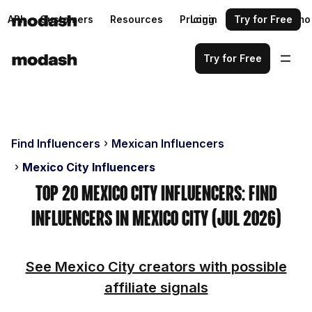
API
Customers
Resources
Pricing
Login
Request a demo
Try for Free
Try for Free
Find Influencers
Mexican Influencers
Mexico City Influencers
Top 20 Mexico City Influencers: Find
Influencers in Mexico City (Jul 2026)
See Mexico City creators with possible
affiliate signals