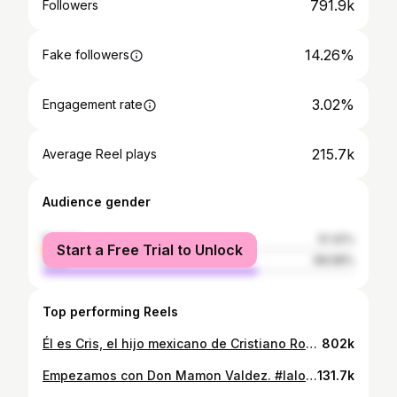
791.9k
Followers
14.26%
Fake followers
3.02%
Engagement rate
215.7k
Average Reel plays
Audience gender
female
31.32%
Start a Free Trial to Unlock
male
68.68%
Top performing Reels
Él es Cris, el hijo mexicano de Cristiano Ronaldo. #iztaparrasta #laloelizarraras #laloelizarrarás #cr7 #cristianoronaldo
802k
Empezamos con Don Mamon Valdez. #laloelizarraras #iztaparrasta #laloelizarrarás #giannipex #rulomatías
131.7k