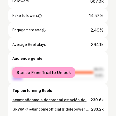
887.8k
Followers
14.57%
Fake followers
2.49%
Engagement rate
394.1k
Average Reel plays
Audience gender
female
89.2%
Start a Free Trial to Unlock
male
10.8%
Top performing Reels
acompáñenme a decorar mi estación de matcha!!!
239.6k
GRWM🤍 @lancomeofficial #idolepower #lancomemakeup #lancomefragrance
233.2k