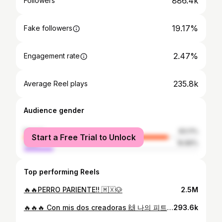
886.4k
Followers
19.17%
Fake followers
2.47%
Engagement rate
235.8k
Average Reel plays
Audience gender
female
83.11%
Start a Free Trial to Unlock
male
16.89%
Top performing Reels
🔥🔥PERRO PARIENTE!! 🇲🇽🐶
2.5M
🔥🔥🔥 Con mis dos creadoras 🙌 나의 피트니스 버전을 만들어주신 든든한 쌤들 👏
293.6k