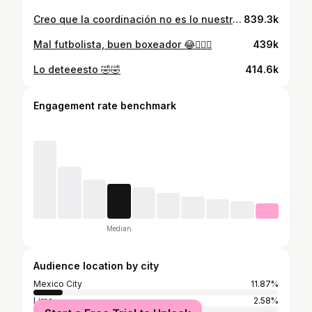
Creo que la coordinación no es lo nuestro 😂🤷🏻‍♂️
839.3k
Mal futbolista, buen boxeador 😂🤷🏻‍♂️
439k
Lo deteeesto 🤣🤣
414.6k
Engagement rate benchmark
Median
Audience location by city
Mexico City
11.87%
Lima
2.58%