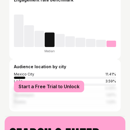
Median
Audience location by city
Mexico City
11.41%
León
3.59%
Start a Free Trial to Unlock
Monterrey
2.33%
Guadalajara
1.97%
Puebla
1.23%