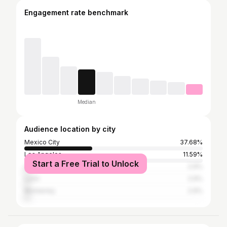
Engagement rate benchmark
Median
Audience location by city
Mexico City
37.68%
Los Angeles
11.59%
Start a Free Trial to Unlock
Zapopan
2.9%
León
2.9%
Monterrey
2.9%