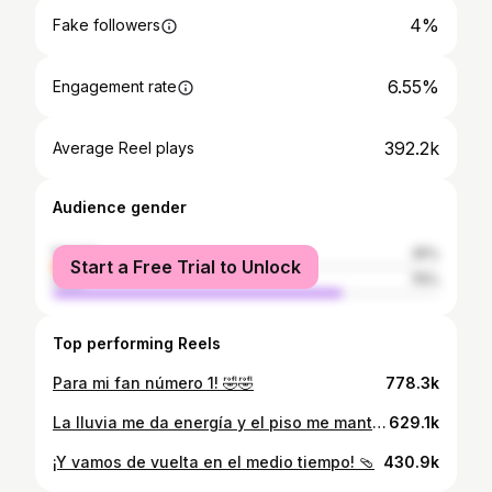
4%
Fake followers
6.55%
Engagement rate
392.2k
Average Reel plays
Audience gender
female
25%
Start a Free Trial to Unlock
male
75%
Top performing Reels
Para mi fan número 1! 🤣🤣
778.3k
La lluvia me da energía y el piso me mantiene sobre la tierra… ¡Viva México! 🇲🇽
629.1k
¡Y vamos de vuelta en el medio tiempo! 🩴
430.9k