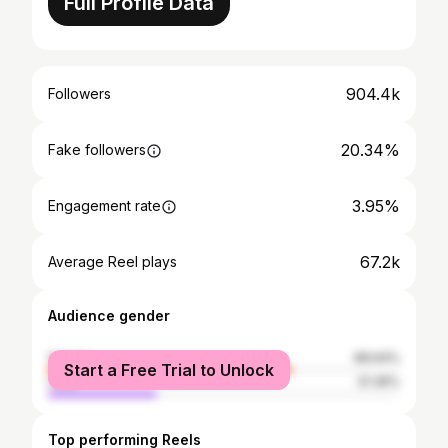
Full Profile Data
904.4k
Followers
20.34%
Fake followers
3.95%
Engagement rate
67.2k
Average Reel plays
Audience gender
female
68.64%
Start a Free Trial to Unlock
male
31.36%
Top performing Reels