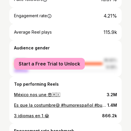
4.21%
Engagement rate
115.9k
Average Reel plays
Audience gender
female
85.82%
Start a Free Trial to Unlock
male
14.18%
Top performing Reels
México nos une 😎🇲🇽
3.2M
Es que la costumbre😅 #humorespañol #busan
1.4M
3 idiomas en 1 😂
866.2k
Engagement rate benchmark