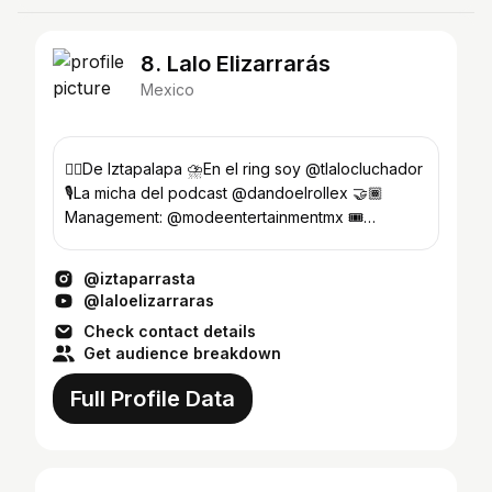
8. Lalo Elizarrarás
Mexico
❤️‍🔥De Iztapalapa ⛈️En el ring soy @tlalocluchador
🎙️La micha del podcast @dandoelrollex 🤝🏾
Management: @modeentertainmentmx 🎟️
PRÓXIMO SHOW👇🏾
@iztaparrasta
@laloelizarraras
Check contact details
Get audience breakdown
Full Profile Data