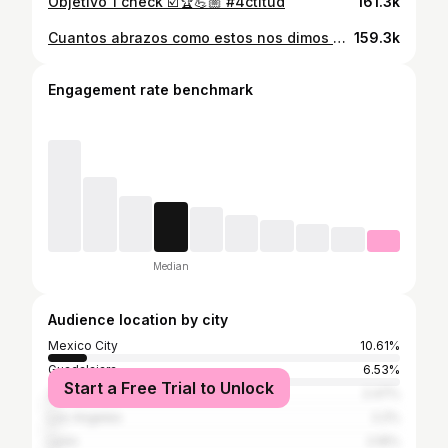
Objetivo 1 check ☑️🏆💪🏼 #4ctitud
161.3k
Cuantos abrazos como estos nos dimos después de lanzar un tiro de esquina, un remate y que terminara en gol??? 🤔 😜 #4ctitud
159.3k
Engagement rate benchmark
Median
Audience location by city
Mexico City
10.61%
Guadalajara
6.53%
Start a Free Trial to Unlock
Zapopan
2.47%
Los Angeles
2.2%
León
2.16%