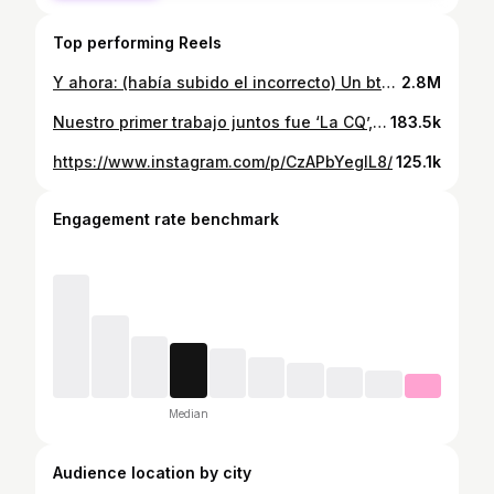
Top performing Reels
Y ahora: (había subido el incorrecto) Un bts (bijain de sins) de ‘La Leyenda de Los Chaneques’ de @helloanima, en donde hago la voz de Leo San Juan. Estrena el 14 de Julio en @vix ¡no se la pierdan con la family!
2.8M
Nuestro primer trabajo juntos fue ‘La CQ’, luego, nuestro canal de YouTube y hasta ahora tuvimos la oportunidad de contar otra historia juntos. Qué bueno que nos quedamos en el casting de ‘Los casi ídolos de Bahía Colorada’. Espero la hayan disfrutado mucho, porque para nosotros fue un sueño contar esta historia de la mano de Netflix, Alebrije, Ricardo Castro, Angello Faccini, María Alejandra Herrera, Mónica Chirinos y todos nuestros compañeros que queremos mucho. ¡Por más historias trabajando juntos!Califíquennos con dos manitas en Netflix, porque queremos hacer más pelis, jejetl 🌝 ¿Les latería un video de YouTube contando nuestra experiencia? déjalos en los comennnns plox, bai.
183.5k
https://www.instagram.com/p/CzAPbYeglL8/
125.1k
Engagement rate benchmark
Median
Audience location by city