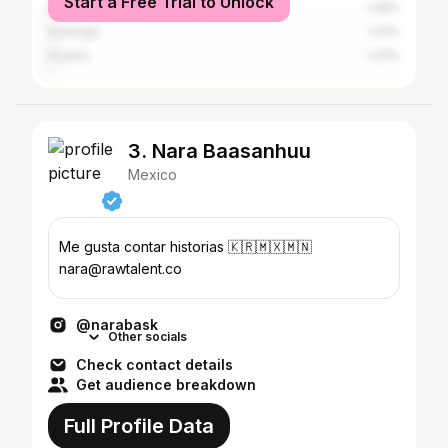
Start a Free Trial to Unlock
Buenos Aires
1.48%
Santiago
1.41%
Puebla
1.33%
3. Nara Baasanhuu
Mexico
Me gusta contar historias 🇰🇷🇲🇽🇲🇳
nara@rawtalent.co
@narabask
Other socials
Check contact details
Get audience breakdown
Full Profile Data