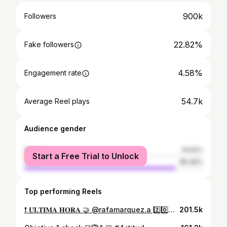
900k
Followers
22.82%
Fake followers
4.58%
Engagement rate
54.7k
Average Reel plays
Audience gender
female
14.54%
Start a Free Trial to Unlock
male
85.46%
Top performing Reels
❗ 𝐔́𝐋𝐓𝐈𝐌𝐀 𝐇𝐎𝐑𝐀 🤝 @rafamarquez.a 2️⃣0️⃣2️⃣5️⃣ 🆕 Acord per a la renovació del tècnic del #BarçaAtlètic una temporada més 👏🏼 𝗥𝗮𝗳𝗮 𝗠𝗮́𝗿𝗾𝘂𝗲𝘇 continuará al frente del banquillo del Barça Atlètic una temporada más #ForçaBarça 💙❤
201.5k