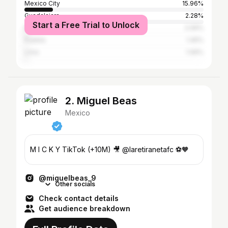
Mexico City
15.96%
Guadalajara
2.28%
Start a Free Trial to Unlock
Monterrey
2.06%
Puebla
1.45%
Lima
1.06%
2. Miguel Beas
Mexico
M I C K Y TikTok (+10M) 🎥 @laretiranetafc ⚽️🧡
@miguelbeas_9
Other socials
Check contact details
Get audience breakdown