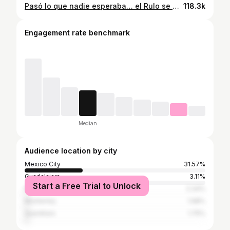
Pasó lo que nadie esperaba… el Rulo se apenó 😳 #laloelizarraras #iztaparrasta #laloelizarrarás #giannipex #rulomatías
118.3k
Engagement rate benchmark
Median
Audience location by city
Mexico City
31.57%
Guadalajara
3.11%
Start a Free Trial to Unlock
Puebla
2.34%
Monterrey
1.98%
Querétaro
1.75%