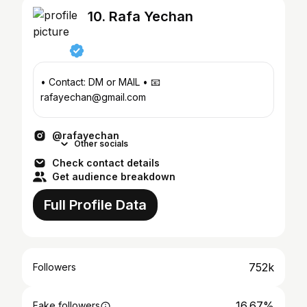
10. Rafa Yechan
• Contact: DM or MAIL • 📧
rafayechan@gmail.com
@rafayechan
Other socials
Check contact details
Get audience breakdown
Full Profile Data
752k
Followers
16.67%
Fake followers