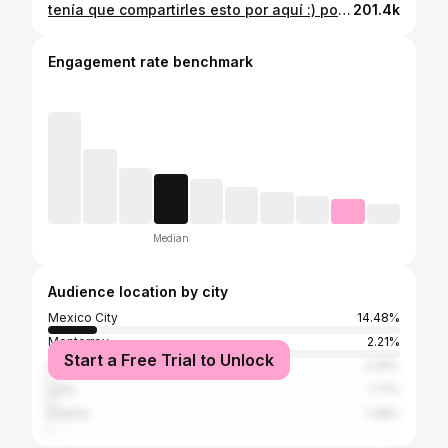
tenía que compartirles esto por aquí :) por favor sean respetuosos
201.4k
Engagement rate benchmark
Median
Audience location by city
Mexico City
14.48%
Monterrey
2.21%
Start a Free Trial to Unlock
Guadalajara
2.05%
Lima
1.71%
Puebla
1.38%