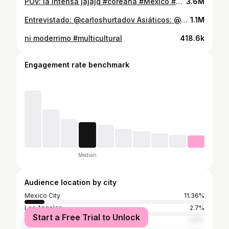
POV: la intensa jajajq #coreana #México #humor
3.6M
Entrevistado: @carloshurtadov Asiáticos: @narabask @huangta @bayanpapu #bts #chinos #asiaticos #mexico #humor
1.1M
ni moderrimo #multicultural
418.6k
Engagement rate benchmark
Median
Audience location by city
Mexico City
11.36%
Los Angeles
2.7%
Start a Free Trial to Unlock
Monterrey
1.61%