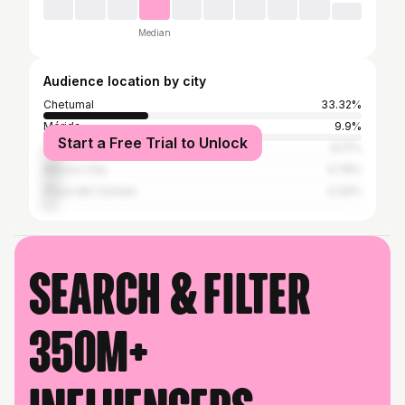
Median
Audience location by city
Chetumal
33.32%
Mérida
9.9%
Start a Free Trial to Unlock
Cancun
6.17%
Mexico City
4.76%
Playa del Carmen
4.34%
Search & filter
350M+