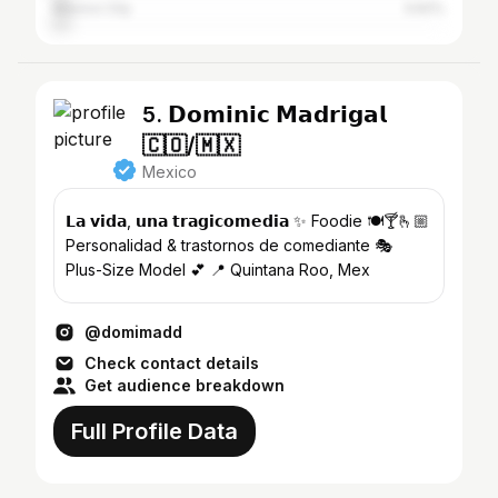
Mexico City
3.62%
5. 𝗗𝗼𝗺𝗶𝗻𝗶𝗰 𝗠𝗮𝗱𝗿𝗶𝗴𝗮𝗹
🇨🇴/🇲🇽
Mexico
𝗟𝗮 𝘃𝗶𝗱𝗮, 𝘂𝗻𝗮 𝘁𝗿𝗮𝗴𝗶𝗰𝗼𝗺𝗲𝗱𝗶𝗮 ✨ Foodie 🍽️🍸🫰🏼
Personalidad & trastornos de comediante 🎭
Plus-Size Model 💕 📍 Quintana Roo, Mex
@domimadd
Check contact details
Get audience breakdown
Full Profile Data