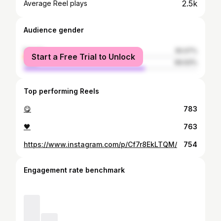
2.5k
Average Reel plays
Audience gender
female
30.07%
Start a Free Trial to Unlock
male
69.93%
Top performing Reels
😋
783
🖤
763
https://www.instagram.com/p/Cf7r8EkLTQM/
754
Engagement rate benchmark