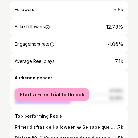
9.5k
Followers
12.79%
Fake followers
4.06%
Engagement rate
7.1k
Average Reel plays
Audience gender
female
47.94%
Start a Free Trial to Unlock
male
52.06%
Top performing Reels
Primer disfraz de Halloween 🎃 Se sabe que es mi época favorita del año así que decidí hacer varios disfraces con ayuda de mis amigos para generarles contenido de calidad 👻 Gracias a @jaimeespinozastudio por este maquillaje tan cabron y peinarme tan chido, me encanto 💖 Mi hermano @eralcocerfoto gracias por este trabajo tan increíble ✨ #halloween #halloweencostume #drag #FauxQueen #queen #makeup #makeuphalloween #halloween🎃 #halloweenmakeup
1.7k