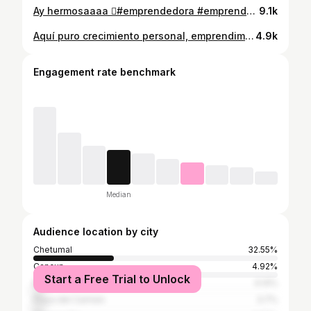
Ay hermosaaaa 🫩#emprendedora #emprender #empresaria #emprendimiento
9.1k
Aquí puro crecimiento personal, emprendimientos, y mi vida en mi transformación a empresaria ✨💻💘🥹🙏🏻 #emprendedora #emprender #empresaria #draemprendimiento #emprendimiento
4.9k
Engagement rate benchmark
Median
Audience location by city
Chetumal
32.55%
Cancun
4.92%
Start a Free Trial to Unlock
Mérida
4.14%
Playa del Carmen
3.7%