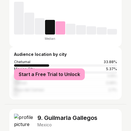
Median
Audience location by city
Chetumal
33.88%
Mexico City
5.37%
Start a Free Trial to Unlock
Mérida
5.15%
Cancun
3.46%
Playa del Carmen
2.7%
9. Guilmarla Gallegos
Mexico