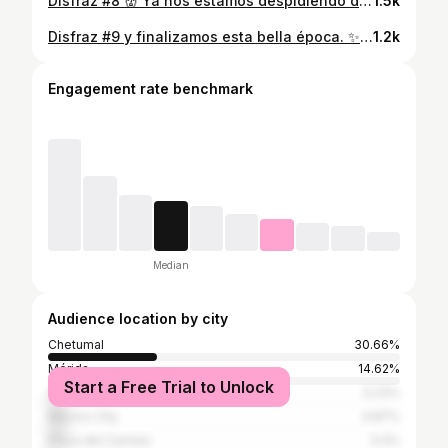
Disfraz #8 👹 Ya nos estamos despidiendo de esta época, de verdad que me estoy yendo MUY FELIZ. Este diablo es creación completa de @feao.lll mis cuernos se los debo a @sisoyrichi y gracias a @euphoria_bvd por siempre apoyarme. #devilmakeup #devil #devilcostume #costume #halloween #halloweencostume #halloweenmakeup #makeuphalloween
1.5k
Disfraz #9 y finalizamos esta bella época. ✨🖤PINGÜINO DE BATMAN ✨🖤 de mis personajes favoritos, de verdad; amo como quedó todoooooooo. Gracias al maquillista estrella @feao.lll a @sisoyrichi por el apoyo & @euphoria_bvd por creer en mi. Y GRACIAS INFINITAS A MI FOTÓGRAFO @eralcocerfoto ✨🖤 TODA ESTA MAGIA SE LAS DEBO A USTEDES; por la inspiración y el apoyo diario, me encanta estar aquí y esperamos así siga ✨🖤 Agradecida siempre 💖 #halloween #pinguïn #batman #costume #pinguincostume #halloweenmakeup #makeuphalloween
1.2k
Engagement rate benchmark
Median
Audience location by city
Chetumal
30.66%
Mérida
14.62%
Start a Free Trial to Unlock
Cancún
5.23%
Mexico City
4.87%
Playa del Carmen
3.4%