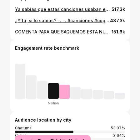
Ya sabías que estas canciones usaban estas referencias? . #canciones #copias #música #bellakath #mariahangeliq #musicapopular #musicaenespañol #musicanueva
517.3k
¿Y tú, si lo sabías? . . . . #canciones #copia #musica #shakira #melaniemartinez #briella #avrillavigne #musicapopular #musicanueva #musicapop
487.3k
COMENTA PARA QUE SAQUEMOS ESTA NUEVA CANCIÓN
151.6k
Engagement rate benchmark
Median
Audience location by city
Chetumal
53.07%
Cancún
3.64%