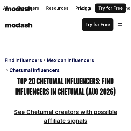
API
Customers
Resources
Pricing
Login
Request a demo
Try for Free
Try for Free
Find Influencers
Mexican Influencers
Chetumal Influencers
Top 20 Chetumal Influencers: Find
Influencers in Chetumal (Aug 2026)
See Chetumal creators with possible
affiliate signals