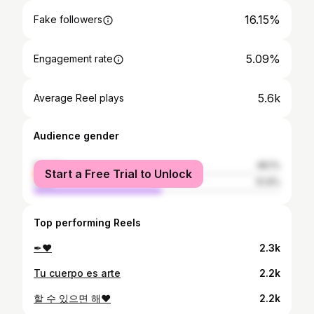
16.15%
Fake followers
5.09%
Engagement rate
5.6k
Average Reel plays
Audience gender
female
48.1%
Start a Free Trial to Unlock
male
51.9%
Top performing Reels
✒❤
2.3k
Tu cuerpo es arte
2.2k
할 수 있으면 해❤
2.2k