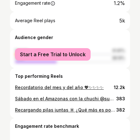
1.2%
Engagement rate
5k
Average Reel plays
Audience gender
female
61.81%
Start a Free Trial to Unlock
male
38.19%
Top performing Reels
Recordatorio del mes y del año 💖✨✨✨✨
12.2k
Sábado en el Amazonas con la chuchi @suelyabreu_ 🇧🇷
383
Recargando pilas juntas ☀️ ¿Qué más es posible @suelyabreu_ @samabreufit ? 👙 @mardeamore_
382
Engagement rate benchmark