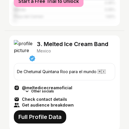
Start a Free Trial to Unlock
Mexico City
3.45%
Mérida
3.26%
Playa del Carmen
1.92%
3. Melted Ice Cream Band
Mexico
De Chetumal Quintana Roo para el mundo 🇲🇽
@meltedicecreamoficial
Other socials
Check contact details
Get audience breakdown
Full Profile Data