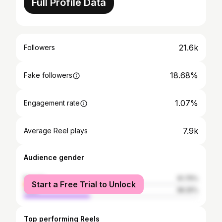
Full Profile Data
21.6k
Followers
18.68%
Fake followers
1.07%
Engagement rate
7.9k
Average Reel plays
Audience gender
female
61.75%
Start a Free Trial to Unlock
male
38.25%
Top performing Reels