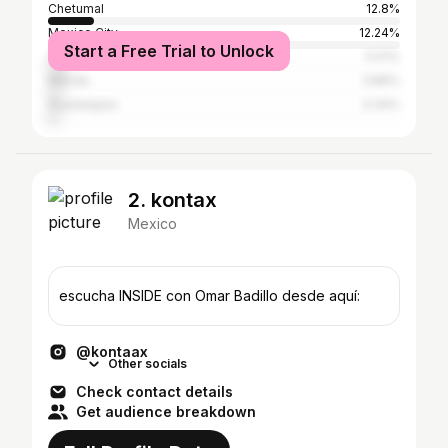
Chetumal
12.8%
Mexico City
12.24%
Start a Free Trial to Unlock
Cancun
5.01%
Mérida
3.89%
Guadalajara
3.34%
2. kontax
Mexico
escucha INSIDE con Omar Badillo desde aquí:
@kontaax
Other socials
Check contact details
Get audience breakdown