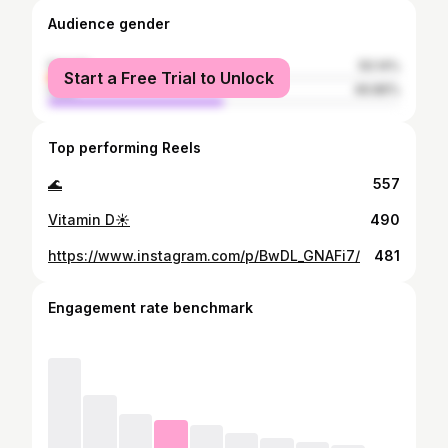
Audience gender
female
50.14%
Start a Free Trial to Unlock
male
49.86%
Top performing Reels
🌊
557
Vitamin D☀️
490
https://www.instagram.com/p/BwDL_GNAFi7/
481
Engagement rate benchmark