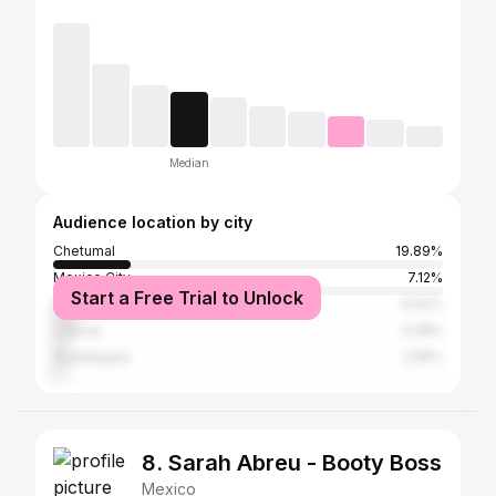
Median
Audience location by city
Chetumal
19.89%
Mexico City
7.12%
Start a Free Trial to Unlock
Mérida
6.02%
Cancun
4.38%
Guadalajara
2.55%
8. Sarah Abreu - Booty Boss
Mexico