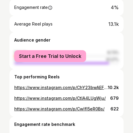
4%
Engagement rate
13.1k
Average Reel plays
Audience gender
female
8.73%
Start a Free Trial to Unlock
male
91.27%
Top performing Reels
https://www.instagram.com/p/ChY23bwAEFp/
10.2k
https://www.instagram.com/p/CtlA4LUgWju/
679
https://www.instagram.com/p/Cwlfl5eR0Bs/
622
Engagement rate benchmark