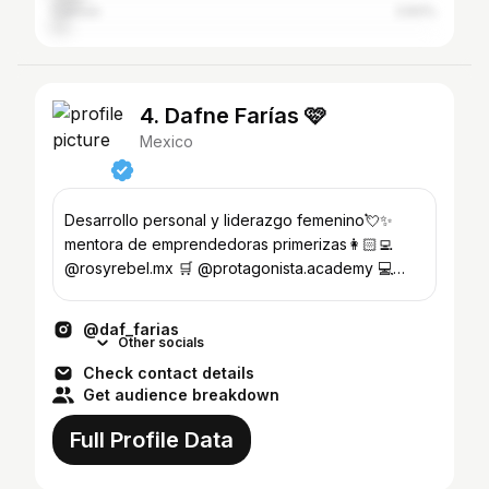
Cancun
3.83%
4. Dafne Farías 🩷
Mexico
Desarrollo personal y liderazgo femenino💘✨
mentora de emprendedoras primerizas👩🏻‍💻
@rosyrebel.mx 🛒 @protagonista.academy 💻
@elpos.mx 🍟
@daf_farias
Other socials
Check contact details
Get audience breakdown
Full Profile Data