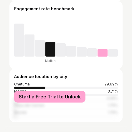
Engagement rate benchmark
Median
Audience location by city
Chetumal
29.69%
Mérida
3.71%
Start a Free Trial to Unlock
Cancun
3.06%
Playa del Carmen
1.75%
Bacalar
1.75%