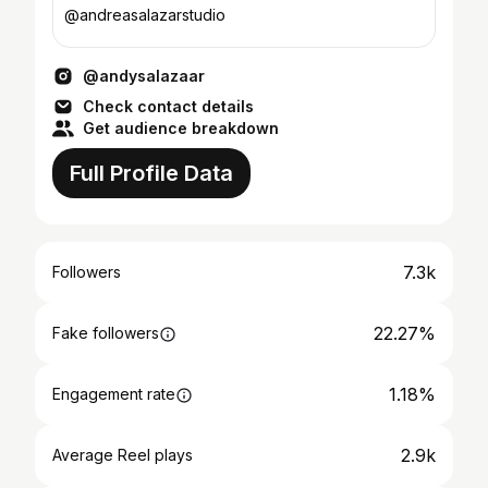
@andreasalazarstudio
@andysalazaar
Check contact details
Get audience breakdown
Full Profile Data
7.3k
Followers
22.27%
Fake followers
1.18%
Engagement rate
2.9k
Average Reel plays