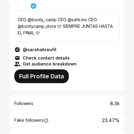
CEO @booty_.camp CEO @safe.mx CEO
@bootycamp_store 🩷 SIEMPRE JUNTAS HASTA
EL FINAL 🩷
@sarahabreufit
Check contact details
Get audience breakdown
Full Profile Data
8.3k
Followers
23.47%
Fake followers