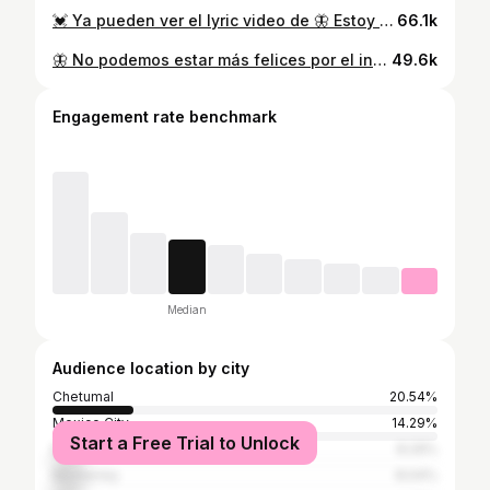
💓 Ya pueden ver el lyric video de 🦋 Estoy Aquí 🦋 en #youtube y también pueden escuchar la canción en todas las plataformas digitales 💖✨ Muchas gracias por todo el recibimiento que le han dado a la rolita, desde la listening party hasta el estreno mundial 🌎 ✨ :p Es una canción llena de experiencias muy bonitas y mucho aprendizaje por lo cual nos hace muy feliz poderla compartir con ustedes 💖 Nos vemos muy pronto!!! LQMMM 💖 🎞Dirigido y producido por @lamachinfamily 📽Fotografía por @vikivictoria11 👘Ropa y accesorios por @astreetstore 🎚Mezcla y master por @eddutorruco 🙏Agradecimientos especiales a @jorgevillarrealt @lucifffffffffffer @melisirijilla @mulatomgmt . . . . . . . #estreno #tourlife #lyricvideo #rockenespañol #reels #nuevamusica
66.1k
🦋 No podemos estar más felices por el increíble recibimiento que ha tenido “Estoy Aquí” 🦋 💓Sentimos mucho amor al poder conectar contigo a través de la canción 💖 Muchas gracias por escuchar y compartir 💖 🫂 Estoy aquí para vivir contigo 🥺 • • • • • • • #nuevamusica #indiemusic #pop #alternativo #reels
49.6k
Engagement rate benchmark
Median
Audience location by city
Chetumal
20.54%
Mexico City
14.29%
Start a Free Trial to Unlock
Mérida
8.29%
Monterrey
8.04%