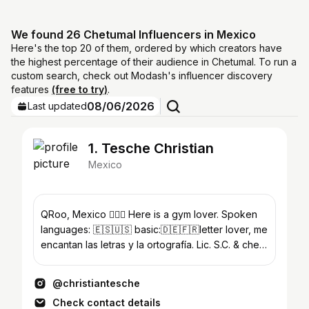
We found 26 Chetumal Influencers in Mexico
Here's the top 20 of them, ordered by which creators have
the highest percentage of their audience in Chetumal. To run a
custom search, check out Modash's influencer discovery
features
(free to try)
.
08/06/2026
Last updated
1. Tesche Christian
Mexico
QRoo, Mexico 🏋🏽‍♂️ Here is a gym lover. Spoken
languages: 🇪🇸🇺🇸 basic:🇩🇪🇫🇷letter lover, me
encantan las letras y la ortografía. Lic. S.C. & chef
PRO
@christiantesche
Check contact details