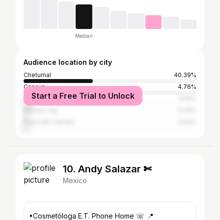
Median
Audience location by city
Chetumal
40.39%
Cancun
4.76%
Start a Free Trial to Unlock
Mérida
4.59%
Mexico City
3.33%
Playa del Carmen
3.03%
10. Andy Salazar ✄
Mexico
•Cosmetóloga E.T. Phone Home ☏ 📍