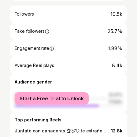
10.5k
Followers
25.7%
Fake followers
1.88%
Engagement rate
8.4k
Average Reel plays
Audience gender
female
22.37%
Start a Free Trial to Unlock
male
77.63%
Top performing Reels
Júntate con ganadoras 🏆🥇💘 te extraño @yulianaahernandez 🥹 @booty_.camp 💗✨ #emprendedora #emprender #empresaria #emprendimiento #negocios
12.8k