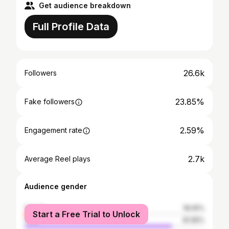
Get audience breakdown
Full Profile Data
26.6k
Followers
23.85%
Fake followers
2.59%
Engagement rate
2.7k
Average Reel plays
Audience gender
female
18.05%
Start a Free Trial to Unlock
male
81.95%