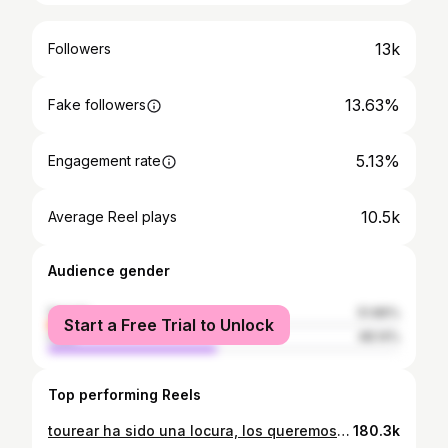
13k
Followers
13.63%
Fake followers
5.13%
Engagement rate
10.5k
Average Reel plays
Audience gender
female
51.86%
Start a Free Trial to Unlock
male
48.14%
Top performing Reels
tourear ha sido una locura, los queremos muchísimo<3 . . . . . . . . . #reelsinstagram #musicaenvivo #reels #reelsvideo #reelsviral #reelsinsta #musicvideo #artistaindependente #bandaindependente #indieband #indiebands
180.3k