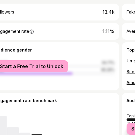
13.4k
llowers
Fake
1.11%
gagement rate
Ave
udience gender
Top
male
34.71%
Start a Free Trial to Unlock
le
65.29%
ngagement rate benchmark
Aud
Tepi
Guad
S
Zap