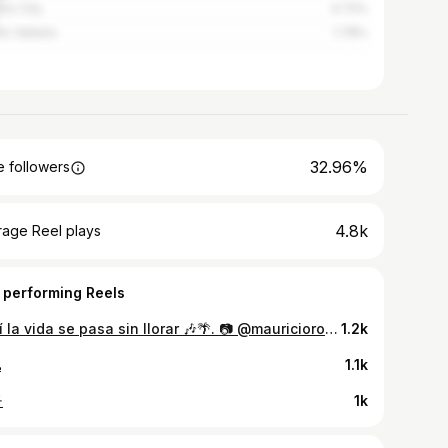
co City
4.72%
o Vallarta
1.78%
32.96%
 followers
4.8k
rage Reel plays
 performing Reels
Aquí la vida se pasa sin llorar 🎶🌴. 📷 @mauriciorodriguez25
1.2k

1.1k
️
1k