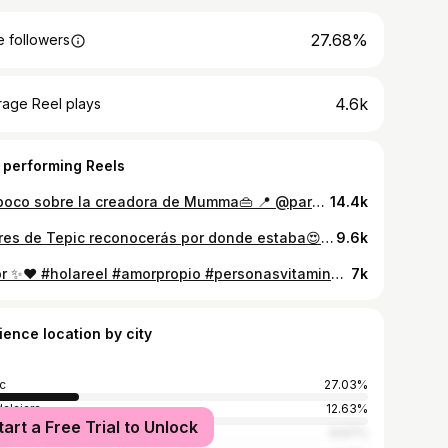
27.68%
 followers
4.6k
rage Reel plays
 performing Reels
Un poco sobre la creadora de Mumma👜 📍 @paralelocafe_gdl #holareel #marcadebolsas #marcamexicana #paratiiiiiiiiiii #consumelocal #bolsos #accesorios #soymumma
14.4k
Si eres de Tepic reconocerás por donde estaba😍❤️. Anduve en @indrive.mx y todo excelente 🫶🏻 #tepic #nayarit #holareel #indrivemexico #indrive #appindrive #pactoportuseguridad #viralll
9.6k
Amor ✨❤️ #holareel #amorpropio #personasvitamina #cuidatuenergía #reelinstagram #familiaohana #quoteoftheday #frasesbonitas #amorincondicional #paratiiiiiii
7k
ience location by city
c
27.03%
alajara
12.63%
tart a Free Trial to Unlock
opan
6.67%