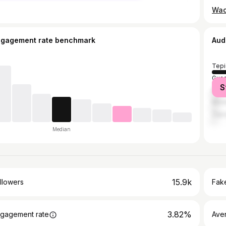
ngagement rate benchmark
Aud
Tepi
Guad
S
Mexi
Mont
Zap
Median
15.9k
llowers
Fake
3.82%
gagement rate
Ave