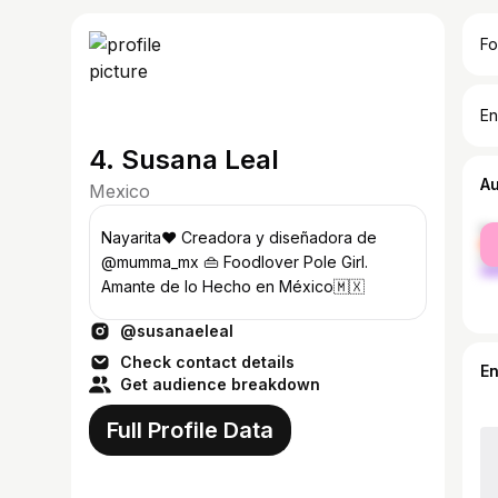
Fo
En
4. Susana Leal
A
Mexico
fe
Nayarita♥️ Creadora y diseñadora de
ma
@mumma_mx 👜 Foodlover Pole Girl.
Amante de lo Hecho en México🇲🇽
@susanaeleal
Check contact details
E
Get audience breakdown
Full Profile Data