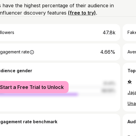
 have the highest percentage of their audience in
nfluencer discovery features
(free to try)
.
47.8k
llowers
Fake
4.66%
gagement rate
Ave
udience gender
Top
�
male
31.41%
Start a Free Trial to Unlock
le
68.59%
Jaj
Una
ngagement rate benchmark
Aud