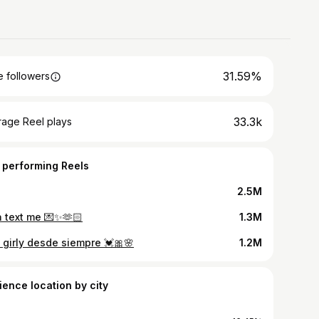
31.59%
 followers
33.3k
rage Reel plays
 performing Reels
2.5M
a text me 💌✨🫶🏻
1.3M
 girly desde siempre 💓🎀🌸
1.2M
ience location by city