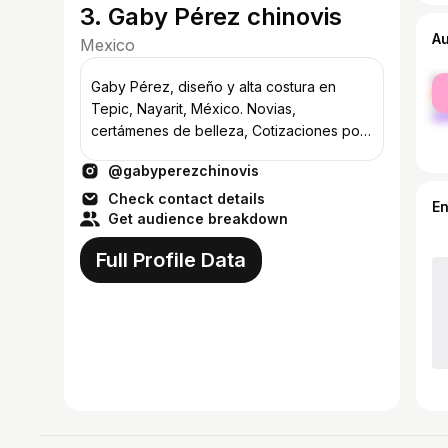
3. Gaby Pérez chinovis
A
Mexico
fe
Gaby Pérez, diseño y alta costura en
ma
Tepic, Nayarit, México. Novias,
certámenes de belleza, Cotizaciones por
WhatsApp (311) 119 9923.
@gabyperezchinovis
Check contact details
E
Get audience breakdown
Full Profile Data