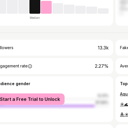
Mexi
Puert
Median
13.3k
llowers
Fake
2.27%
gagement rate
Ave
udience gender
Top
male
12.31%
Start a Free Trial to Unlock
le
87.69%
☀️
🏝️☀