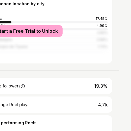
ience location by city
c
17.45%
tlán
4.99%
tart a Free Trial to Unlock
co City
2.82%
alajara
2.66%
cipio de Tijuana
1.72%
19.3%
 followers
4.7k
rage Reel plays
 performing Reels