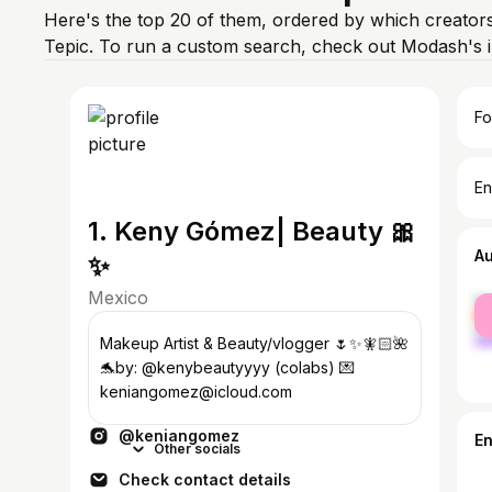
Here's the top 20 of them, ordered by which creators
Tepic. To run a custom search, check out Modash's i
Fo
En
1. Keny Gómez| Beauty 🎀
A
✨
Mexico
fe
ma
Makeup Artist & Beauty/vlogger 🌷✨🧚🏻🌺
🐬by: @kenybeautyyyy (colabs) 💌
keniangomez@icloud.com
@keniangomez
E
Other socials
Check contact details