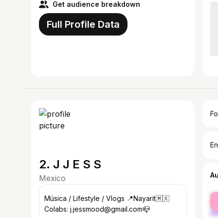
Get audience breakdown
Full Profile Data
Fo
En
2. J J E S S
A
Mexico
fe
Música / Lifestyle / Vlogs 📍Nayarit🇲🇽
ma
Colabs: j.jessmood@gmail.com📪