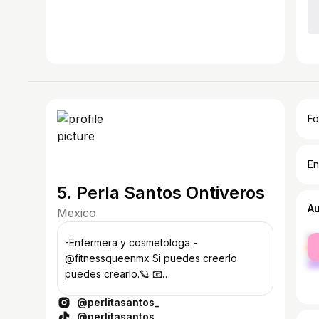
Fo
En
5. Perla Santos Ontiveros
A
Mexico
fe
-Enfermera y cosmetologa -
ma
@fitnessqueenmx Si puedes creerlo
puedes crearlo.🪐 📧
Perlaontiveros1206@outlook.com
@perlitasantos_
@perlitasantos