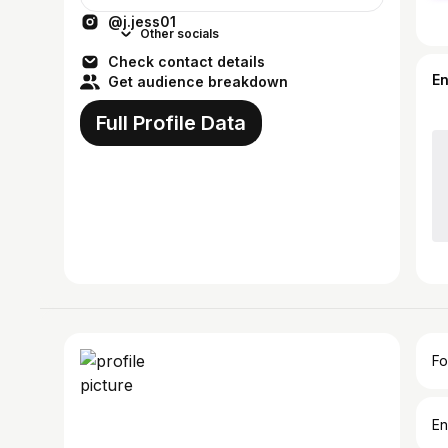
@j.jess01
Other socials
Check contact details
E
Get audience breakdown
Full Profile Data
Fo
En