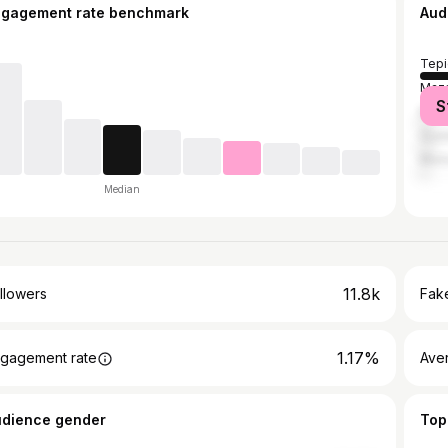
ngagement rate benchmark
Aud
Tepi
Maza
S
Mexi
Guad
Muni
Median
11.8k
llowers
Fake
1.17%
gagement rate
Ave
udience gender
Top