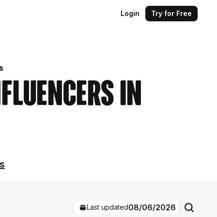
Login
Try for Free
s
nfluencers in
ls
08/06/2026
Last updated