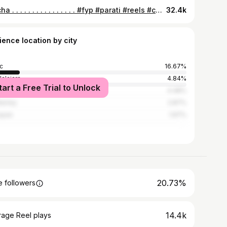
Wacha . . . . . . . . . . . . . . . . #fyp #parati #reels #carteldesanta #rapmexa #hiphopmexa
32.4k
ience location by city
c
16.67%
alajara
4.84%
tart a Free Trial to Unlock
co City
4.48%
errey
2.87%
opan
1.97%
20.73%
 followers
14.4k
rage Reel plays