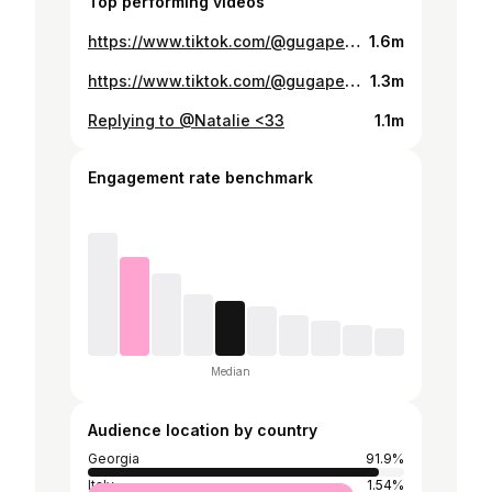
Top performing videos
https://www.tiktok.com/@gugaperadze18/video/7052401206290844933
1.6m
https://www.tiktok.com/@gugaperadze18/video/7174867175818235137
1.3m
Replying to @Natalie <33
1.1m
Engagement rate benchmark
Median
Audience location by country
Georgia
91.9%
Italy
1.54%