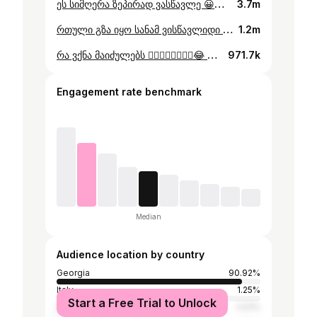
ეს სიმღერა ზეპირად ვასწავლე 😀😀 თან ყოველ საღამოს ვამეორებინებ😆😆🧘🏼‍♀️🧘🏼‍♀️🧘🏼‍♀️🧘🏼‍♀️#giorgisaneblidze #elenegugunishvili #broccoli🥦
3.7m
რთული გზა იყო სანამ ვისწავლიდი 🤕🤕😅😅 #elenegugunishvili #giorgisaneblidze #broccoli🥦
1.2m
რა ვქნა მაიძულებს 😵‍💫😵‍💫😵‍💫🤷‍♂️😂 #elenegugunishvili #giorgisaneblidze #broccoli🥦
971.7k
Engagement rate benchmark
Median
Audience location by country
Georgia
90.92%
Italy
1.25%
Start a Free Trial to Unlock
Poland
1.03%