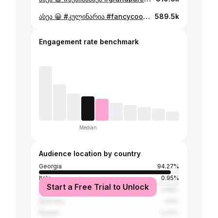
ასეა 😀 #კულინარია #fancycooking #chefs #trend #ტრენდი #iooane
589.5k
Engagement rate benchmark
Median
Audience location by country
Georgia
94.27%
Italy
0.95%
Start a Free Trial to Unlock
United States
0.88%
Germany
0.6%
Poland
0.37%