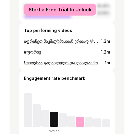
female
45.45%
Start a Free Trial to Unlock
male
54.55%
Top performing videos
იფრინეთ მაკშაურმასთან ერთად 💚🧡თხოვნაა დამილაიქოთ და სხვებს გადაუზიაროთ ☺️❤️@MacShaurma #ilovemacshaurma ⚠️fake situation⚠️ everyone is safe⚠️No one was injured⚠️ I'm 19 ⚠️
1.3m
#ფორიუ
1.2m
❗️თხოვნაა გადახვიდეთ და დაალაიქოთ 😅❤️ ბავშვს მუ აწყენინებთ, ცხოვრებაზე არ აიცრუოს გული მეშინია.😭😭 დიდი მადლობა 😂❤️❤️⚠️fake situation⚠️this is a joke Tik-Tok⚠️ #ფორიუ
1m
Engagement rate benchmark
Median