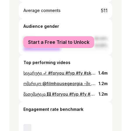
511
Average comments
Audience gender
female
56.44%
Start a Free Trial to Unlock
male
43.56%
Top performing videos
სიგარეტი 🚬 #foryou #fyp #fy #sketch #comedy
1.4m
ომარიკო @filmhousegeorgia -ში 💥 #foryou #fyp #fy #sketch #comedy
1.2m
მათემატიკა 🧮 #foryou #fyp #fy #sketch #comedy
1.2m
Engagement rate benchmark