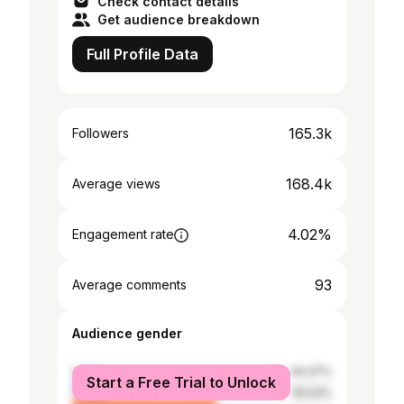
Check contact details
Get audience breakdown
Full Profile Data
165.3k
Followers
168.4k
Average views
4.02%
Engagement rate
93
Average comments
Audience gender
male
44.47%
Start a Free Trial to Unlock
female
55.53%