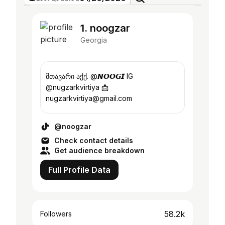
1. noogzar
Georgia
მთავარი აქქ. @𝙉𝙊𝙊𝙂𝙄 IG
@nugzarkvirtiya 📩
nugzarkvirtiya@gmail.com
@noogzar
Check contact details
Get audience breakdown
Full Profile Data
58.2k
Followers