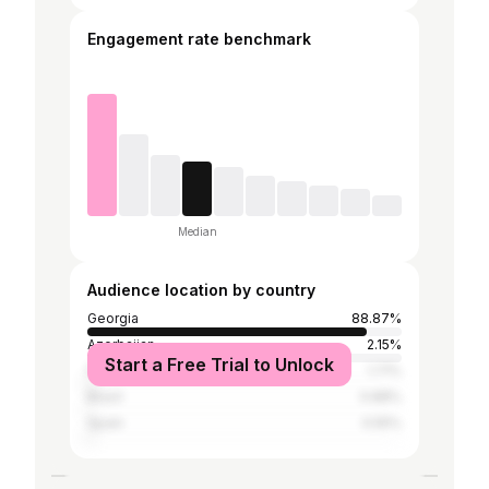
Engagement rate benchmark
Median
Audience location by country
Georgia
88.87%
Azerbaijan
2.15%
Start a Free Trial to Unlock
France
1.71%
Brazil
0.88%
Spain
0.55%