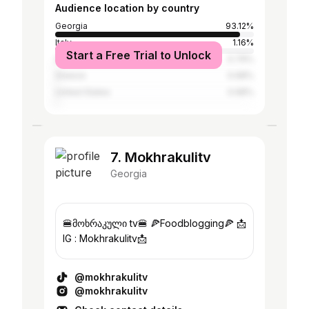
Audience location by country
Georgia
93.12%
Italy
1.16%
Start a Free Trial to Unlock
Germany
0.79%
Greece
0.68%
United States
0.68%
7. Mokhrakulitv
Georgia
🍔მოხრაკული tv🍔 🍕Foodblogging🍕 📩
IG : Mokhrakulitv📩
@mokhrakulitv
@mokhrakulitv