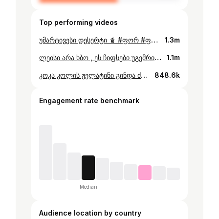
Top performing videos
უმარტივესი დესერტი 🧋 #ფორ #ფორიუ #შენთვის #მოხრაკულიtv #რეცეპტები #მარტივირეცეპტი #მასტერშეფი #ჭამა #ტკბილეულობა #დესერტი #კულინარია #შენ #ყავა #სამზარეულო
1.3m
ლეისი არა ხბო , ეს ჩიფსები უგემრიელესია 🥔🍟 #ჩიფსი #ფორიუ #კულინარია #მასტერშეფი #მოხრაკულიtv #ჭამა #რეცეპტები #ჩიფსები #შენთვის #ფორ #foryou #შენ
1.1m
კოკა კოლის ჟელატინი გინდა ძმა ?🥤 #კოკაკოლა #ჟელატინი #ფორიუ #კულინარია #მასტერშეფი #მოხრაკულიtv #ჭამა #რეცეპტები #შენთვის #მარტივირეცეპტი #ფორ #შენ
848.6k
Engagement rate benchmark
Median
Audience location by country