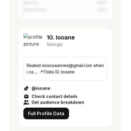
Germany
0.87%
United States
0.87%
10. Iooane
Georgia
Realest iiooooaannee@gmail.com when
i ca..... 📍Tbilisi IG: Iooane
@iooane
Check contact details
Get audience breakdown
Full Profile Data