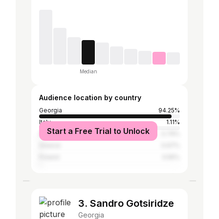
Median
Audience location by country
Georgia
94.25%
Italy
1.11%
Start a Free Trial to Unlock
Germany
0.79%
Greece
0.67%
Poland
0.55%
3. Sandro Gotsiridze
Georgia