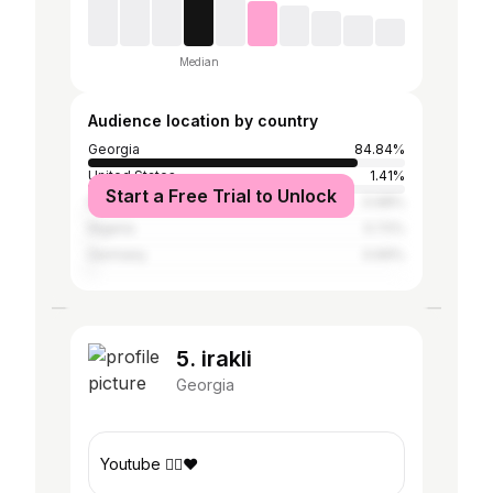
Median
Audience location by country
Georgia
84.84%
United States
1.41%
Start a Free Trial to Unlock
Italy
0.98%
Nigeria
0.72%
Germany
0.69%
5. irakli
Georgia
Youtube 👇🏻❤️