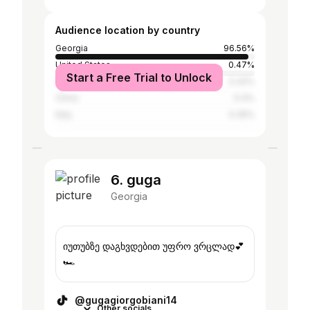
Audience location by country
Georgia
96.56%
United States
0.47%
Start a Free Trial to Unlock
Greece
0.42%
China
0.4%
Italy
0.35%
6. guga
Georgia
იუთუბზე დაგხვდებით უფრო ვრცლად💕
🏎️
@gugagiorgobiani14
Other socials