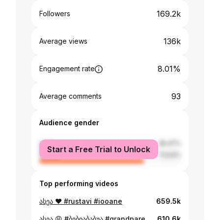
169.2k
Followers
136k
Average views
8.01%
Engagement rate
93
Average comments
Audience gender
male
26.47%
Start a Free Trial to Unlock
female
73.53%
Top performing videos
ასეა ❤️ #rustavi #iooane
659.5k
ასეა 😩 #ბებიაბაბუა #grandparents #grandma #grandpa #trend #ტრენდი #iooane
610.6k