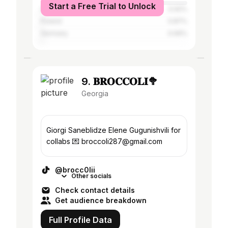
Start a Free Trial to Unlock
Greece
0.92%
Poland
0.87%
Germany
0.69%
9. 𝐁𝐑𝐎𝐂𝐂𝐎𝐋𝐈🥦
Georgia
Giorgi Saneblidze Elene Gugunishvili for
collabs 💌 broccoli287@gmail.com
@brocc0lii
Other socials
Check contact details
Get audience breakdown
Full Profile Data