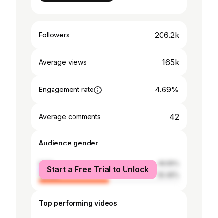
206.2k
Followers
165k
Average views
4.69%
Engagement rate
42
Average comments
Audience gender
male
49.55%
Start a Free Trial to Unlock
female
50.45%
Top performing videos