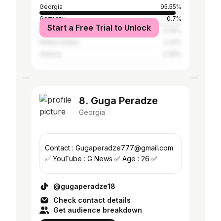
Georgia
95.55%
Germany
0.7%
Start a Free Trial to Unlock
Italy
0.59%
United States
0.41%
Greece
0.39%
8. Guga Peradze
Georgia
Contact : Gugaperadze777@gmail.com
✅ YouTube : G News ✅ Age : 26 ✅
@gugaperadze18
Check contact details
Get audience breakdown