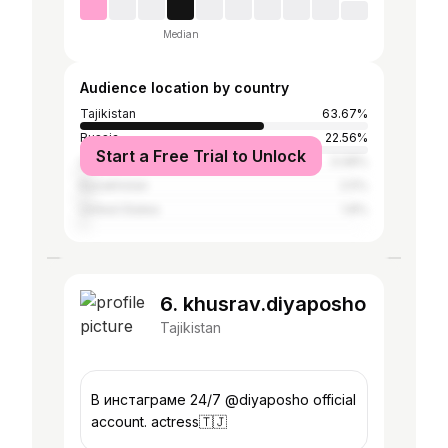
Median
Audience location by country
Tajikistan
63.67%
Russia
22.56%
Start a Free Trial to Unlock
Uzbekistan
3.08%
Kazakhstan
2.5%
United States
1.8%
6. khusrav.diyaposho
Tajikistan
В инстаграме 24/7 @diyaposho official
account. actress🇹🇯