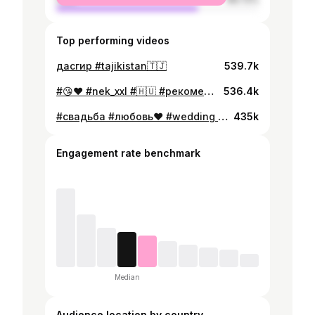
Top performing videos
дасгир #tajikistan🇹🇯
539.7k
#😘❤️ #nek_xxl #🇭🇺 #рекомендации #ханда #rek #ошики🌹 #nek #ишк
536.4k
#свадьба #любовь❤ #wedding #love
435k
Engagement rate benchmark
Median
Audience location by country