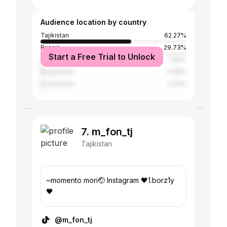
Audience location by country
Tajikistan
62.27%
Russia
29.73%
Start a Free Trial to Unlock
Uzbekistan
1.68%
Kyrgyzstan
0.68%
Kazakhstan
0.53%
7. m_fon_tj
Tajikistan
~momento mori🤕 Instagram 🖤1.borz1y
🖤
@m_fon_tj