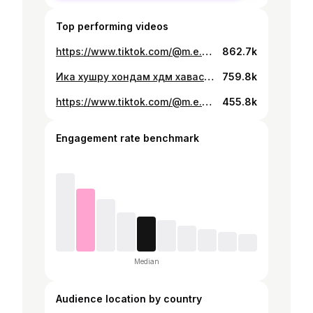
Top performing videos
https://www.tiktok.com/@m.e.k.h.a.j.o.n/video/7448726589518384391
862.7k
Ика хушру хондам хдм хаваси раксум омад #сафеддара 🫶🏻
759.8k
https://www.tiktok.com/@m.e.k.h.a.j.o.n/video/7447145767292112146
455.8k
Engagement rate benchmark
Median
Audience location by country