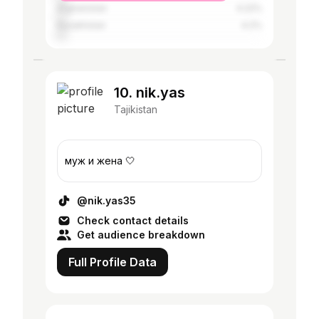
Afghanistan
4.22%
Kazakhstan
4.2%
10. nik.yas
Tajikistan
муж и жена 🤍
@nik.yas35
Check contact details
Get audience breakdown
Full Profile Data