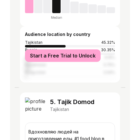
Median
Audience location by country
Tajikistan
45.32%
Russia
30.35%
Start a Free Trial to Unlock
United States
6.15%
Kazakhstan
5.75%
Kyrgyzstan
2.04%
5. Tajik Domod
Tajikistan
Вдохновляю людей на
приготовление еды. #1 food blog в