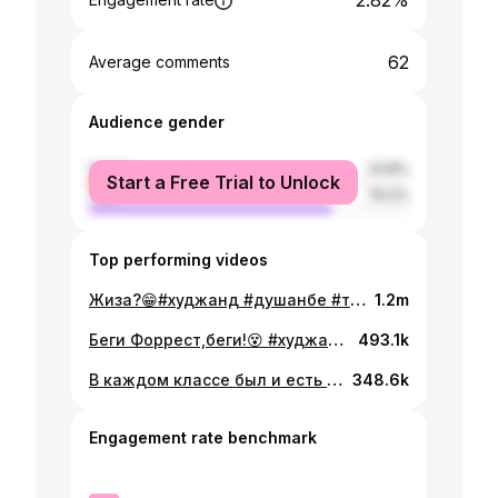
2.82%
62
Average comments
Audience gender
female
23.8%
Start a Free Trial to Unlock
male
76.2%
Top performing videos
Жиза?😁#худжанд #душанбе #таджикистан #жиза
1.2m
Беги Форрест,беги!😵 #худжанд #душанбе #бег #2020 #жиза #рек
493.1k
В каждом классе был и есть такой одноклассник😂 #худжанд #душанбе #таджикистан
348.6k
Engagement rate benchmark