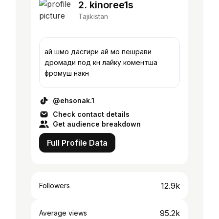
2. kinoree1s
Tajikistan
ай шмо дасгири ай мо пешрави
дромади под кн лайку коментша
фромуш накн
@ehsonak.1
Check contact details
Get audience breakdown
Full Profile Data
12.9k
Followers
95.2k
Average views