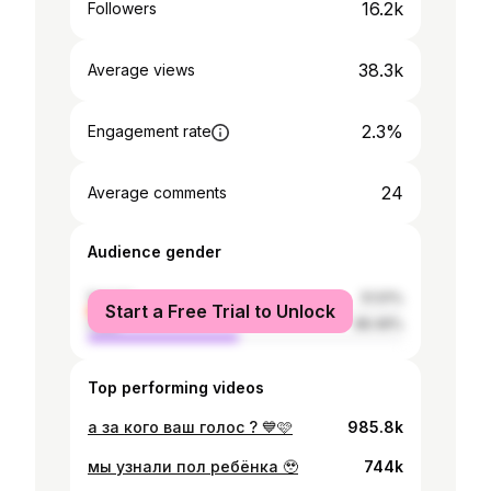
16.2k
Followers
38.3k
Average views
2.3%
Engagement rate
24
Average comments
Audience gender
female
51.51%
Start a Free Trial to Unlock
male
48.49%
Top performing videos
а за кого ваш голос ? 💙🩷
985.8k
мы узнали пол ребёнка 🥹
744k