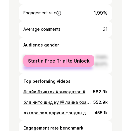
1.99%
Engagement rate
31
Average comments
Audience gender
female
17.93%
Start a Free Trial to Unlock
male
82.07%
Top performing videos
#лайк #тикток #выходвтоп #рекомендации #топчик
582.9k
бля нито шид ку 🤣 лайка бза сохранит кн ягончи навис да комент полписатсара фаромуш накни бо #жизнь #он #рекомендации #вайн #топ #снова #топчик #топчик #выходвтоп #тикток #лайк #лайктайм #душанбе #подписатса
552.9k
дхтара зад даруни фондан дромад 🤣🤣🤣🤣 просто лайк комент сохаранит кн бачаи оча подписатсара фаромуш накн видеохои нав нав да инамича меброя #душанбе #тикток #кулоб #вайн #топ #снова #рекомендации #выходвтоп #подписатса #подписатса #лайктайм
455.1k
Engagement rate benchmark