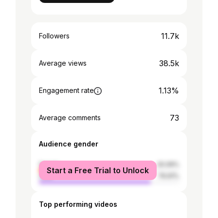
11.7k
Followers
38.5k
Average views
1.13%
Engagement rate
73
Average comments
Audience gender
female
20.09%
Start a Free Trial to Unlock
male
79.91%
Top performing videos