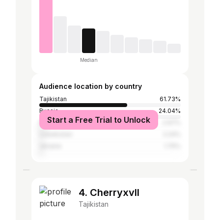
Median
Audience location by country
Tajikistan
61.73%
Russia
24.04%
Start a Free Trial to Unlock
Kazakhstan
2.97%
Uzbekistan
2.24%
Ukraine
1.75%
4. Cherryxvll
Tajikistan