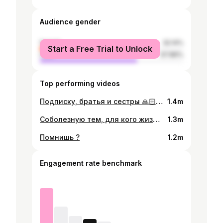
Audience gender
female
32.14%
Start a Free Trial to Unlock
male
67.86%
Top performing videos
Подписку, братья и сестры 🙏🏻 #талжикистан🇹🇯 #узбекистан🇺🇿 #казахстан🇰🇿 #кыргызстан🇰🇬 #туркменистан🇹🇲 #душанбесити🇹🇯 #азербайджан🇦🇿 #турция🇹🇷
1.4m
Соболезную тем, для кого жиза. Я с вами 😭#cherryxvll
1.3m
Помнишь ?
1.2m
Engagement rate benchmark