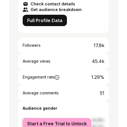
Check contact details
Get audience breakdown
Full Profile Data
17.8k
Followers
45.4k
Average views
1.29%
Engagement rate
51
Average comments
Audience gender
female
30.28%
Start a Free Trial to Unlock
male
69.72%