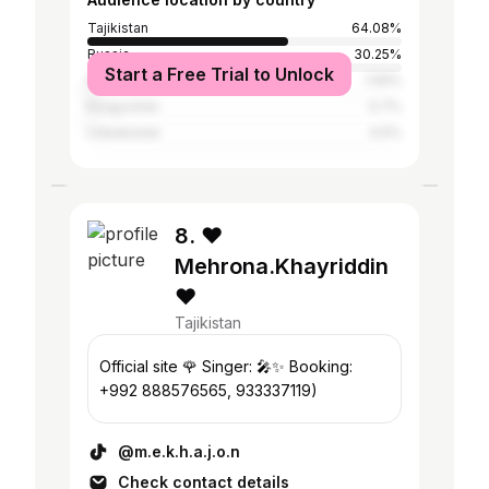
Tajikistan
64.08%
Russia
30.25%
Start a Free Trial to Unlock
Kazakhstan
1.59%
Kyrgyzstan
0.7%
Uzbekistan
0.5%
8. ❤️
Mehrona.Khayriddin
❤️
Tajikistan
Official site 🌹 Singer: 🎤✨ Booking:
+992 888576565, 933337119)
@m.e.k.h.a.j.o.n
Check contact details