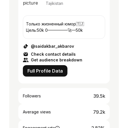
Tajikistan
Только жизненный юмор🇹🇯
Цель:50k 0—————🚀—50k
@saidakbar_akbarov
Check contact details
Get audience breakdown
Full Profile Data
39.5k
Followers
79.2k
Average views
Engagement rate