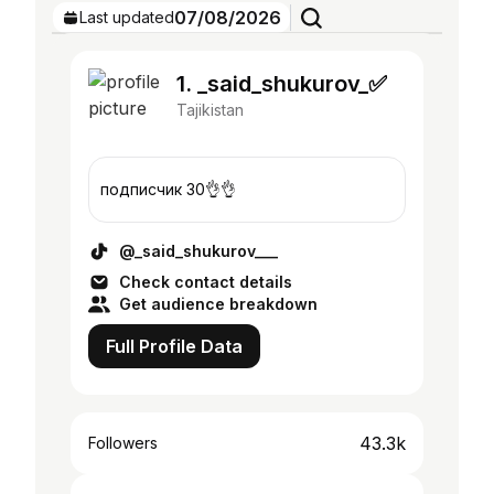
07/08/2026
Last updated
1. _said_shukurov_✅
Tajikistan
подписчик 30👌👌
@_said_shukurov___
Check contact details
Get audience breakdown
Full Profile Data
43.3k
Followers