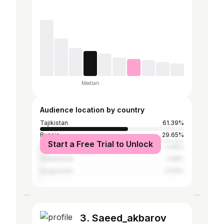
Median
Audience location by country
Tajikistan
61.39%
Russia
29.65%
Start a Free Trial to Unlock
Kazakhstan
3.05%
Uzbekistan
1.08%
Kyrgyzstan
0.93%
3. Saeed_akbarov