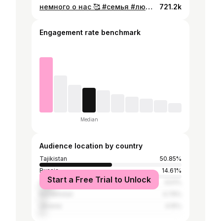
немного о нас 🥰 #семья #люблютебя
721.2k
Engagement rate benchmark
Median
Audience location by country
Tajikistan
50.85%
Russia
14.61%
Start a Free Trial to Unlock
Uzbekistan
9.51%
Kazakhstan
4.79%
Ukraine
4.15%