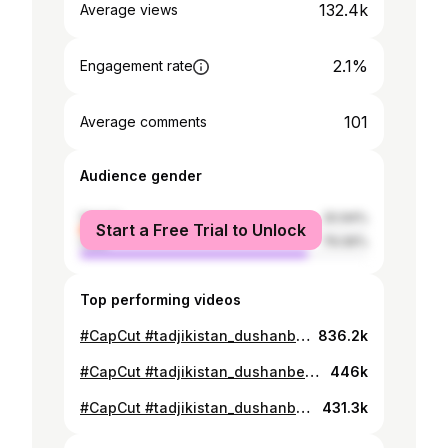
132.4k
Average views
2.1%
Engagement rate
101
Average comments
Audience gender
female
20.94%
Start a Free Trial to Unlock
male
79.06%
Top performing videos
#CapCut #tadjikistan_dushanbe🇹🇯 #кулоб🔥🇹🇯💪😍❤️ #хатлон🇹🇯 #ватанчон🇹🇯❤️ #хисор_медиа🇹🇯 #гарибониточик🇹🇯 #❤️ #❤️ #модарчон♥️♥️♥️♥️ #духтариточик
836.2k
#CapCut #tadjikistan_dushanbe🇹🇯 #кулоб🔥🇹🇯💪😍❤️ #хатлон🇹🇯 #ватанчон🇹🇯❤️ #хисор_медиа🇹🇯 #гарибониточик🇹🇯 #❤️
446k
#CapCut #tadjikistan_dushanbe🇹🇯 #tadjikistan_dushanbe🇹🇯 #кулоб🔥🇹🇯💪😍❤️ #хатлон🇹🇯 #ватанчон🇹🇯❤️ #хисор_медиа🇹🇯 #гарибониточик🇹🇯 #❤️
431.3k