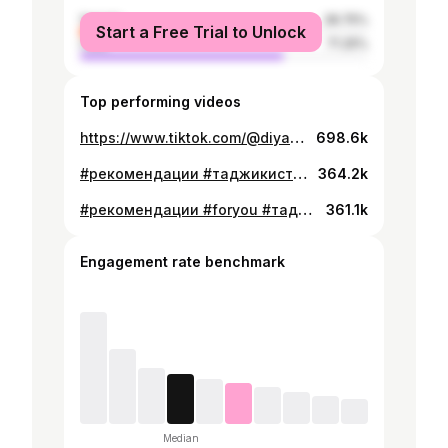
female
28.75%
Start a Free Trial to Unlock
male
71.25%
Top performing videos
https://www.tiktok.com/@diyaofficial_/video/7159898973375909122
698.6k
#рекомендации #таджикистан #хочуврек #foryou #хочувтоп #iloveyou
364.2k
#рекомендации #foryou #таджикистан #хочуврек
361.1k
Engagement rate benchmark
Median