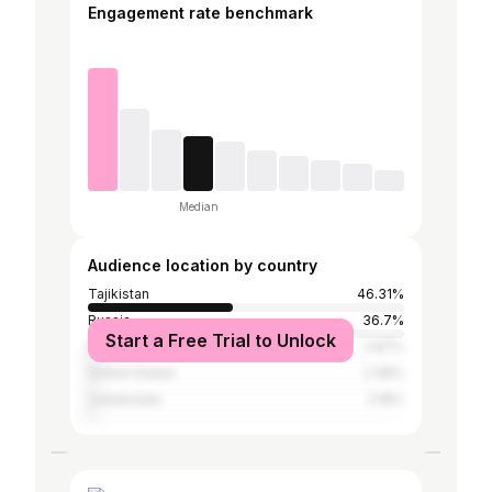
Engagement rate benchmark
Median
Audience location by country
Tajikistan
46.31%
Russia
36.7%
Start a Free Trial to Unlock
Kazakhstan
2.87%
United States
2.38%
Uzbekistan
2.18%