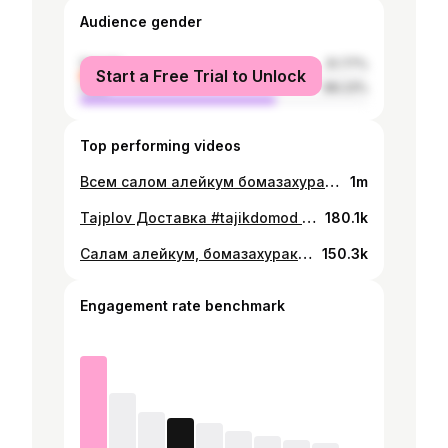
Audience gender
female
31.77%
Start a Free Trial to Unlock
male
68.23%
Top performing videos
Всем салом алейкум бомазахураки 🤤 В День Независимости Таджикистана, под руководством повара Умеда, было приготовлено невероятные 2,5 тонны этого вкуснейшего плова. Вот, что понадобилось: * 160 л масла 🌿 * 300 кг ароматного мяса 🥩 * 100 кг сочного лука 🧅 * 600 кг свежей моркови 🥕 * 500 кг ароматного риса 🍚 * 300 л чистой воды 💧 * 10 кг специй 🌶️ * 22 кг соли 🧂 * 500 перепелиных яиц 🥚🐦 * 200 перепелок 🐦 🕗 Плов готовился 8 часов, и было потрачено пол КамАЗа дров, чтобы создать непередаваемый вкус. А потом, на протяжении 6 часов, плов раздавали всем желающим абсолютно бесплатно в ботаническом саду города Душанбе. 🌳 Этот день стал рекордным благодаря усилиям повара Умеда и всей его команды! 🌟 #tajikdomod #гдепоестьвдушанбе #взрыввкуса #бомба #dushanbecity #dushanbefood #варзоб #хисор #кулоб #худжанд #регар #кургантюбе #таджикистан #tajikistanfood #foodblog #khujand #вкуснаяеда #Обед #ужен #ДеньНезависимости #Таджикистан #ПраздникПлова
1m
Tajplov Доставка #tajikdomod #бомба #отзывы #гдепоестьвдушанбе #плов #еда #обзореды #душанбе #таджикистан #ташкент #узбекистан
180.1k
Салам алейкум, бомазахураки! 👋🤤 Сегодня я решил приготовить на ифтар Чупонча. Впервые я узнал и попробовал это блюдо, когда был в Англии🏴󠁧󠁢󠁥󠁮󠁧󠁿 . О нем мне рассказал мой друг, ловите рецепт. Обязательно попробуйте, не пожалеете.🤤 #tajikdomod #гдепоестьвдушанбе #взрыввкуса #бомба #dushanbecity #dushanbefood #варзоб #хисор #кулоб #худжанд #регар #кургантюбе #бомазахураки #bomazahuraki #таджикистан #tajikistanfood #foodblog #khujand #ташкент #Tashkent #uzbekistan
150.3k
Engagement rate benchmark