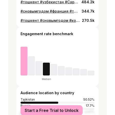
#тошкент #узбекистан #CapCut #сновымгодом #buzkashi_tjk #коктейль #рекомендации
484.2k
#сновымгодом #франция #тошкент #buzkashi_tjk #узбекистан #коктейль
344.7k
#тошкент #сновымгодом #коктейль #buzkashi_tjk #франция #рекомендации #узбекистан
270.5k
Engagement rate benchmark
Median
Audience location by country
Tajikistan
50.52%
Russia
17.7%
Start a Free Trial to Unlock
Uzbekistan
4.47%