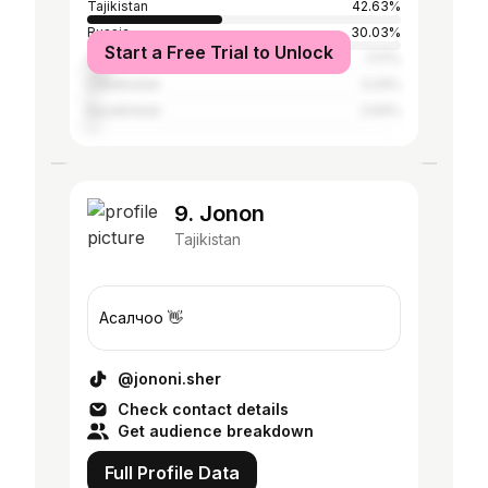
Tajikistan
42.63%
Russia
30.03%
Start a Free Trial to Unlock
Afghanistan
7.17%
Uzbekistan
3.24%
Kazakhstan
2.64%
9. Jonon
Tajikistan
Асалчоҳо 👋
@jononi.sher
Check contact details
Get audience breakdown
Full Profile Data