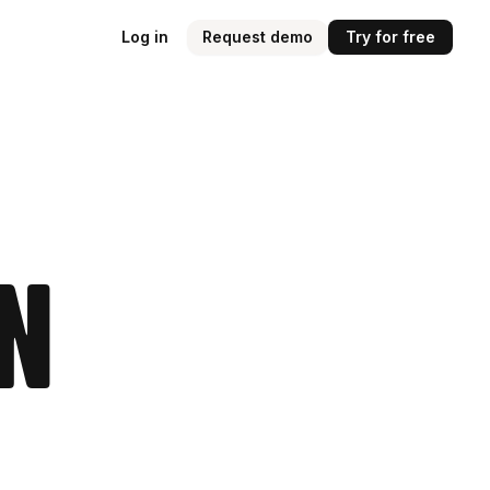
Log in
Request demo
Try for free
n