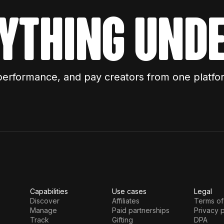
ything unde
performance, and pay creators from one platfo
Capabilities
Use cases
Legal
Discover
Affiliates
Terms of
Manage
Paid partnerships
Privacy p
Track
Gifting
DPA