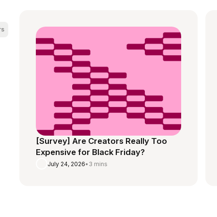
rs
[Survey] Are Creators Really Too
Expensive for Black Friday?
July 24, 2026
•
3 mins