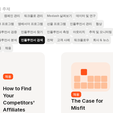
 주제
캠페인 관리
워크플로 관리
Modash 살펴보기
데이터 및 연구
휴 프로그램
앰배서더 프로그램
선물 프로그램
인플루언서 관리
협상
플루언서 검증
인플루언서 찾기
인플루언서 측정
아웃리치
추적 및 모니터링
플루언서 분석
인플루언서 검색
전략
고객 사례
워크플로우
회사 & 뉴스
품
채용
채용
How to Find
Your
채용
The Case for
Competitors'
Misfit
Affiliates