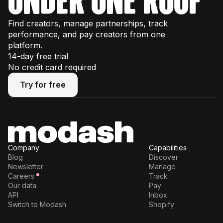
Find creators, manage partnerships, track
performance, and pay creators from one
platform.
14-day free trial
No credit card required
Try for free
Try for free
Company
Capabilities
Blog
Discover
Newsletter
Manage
Careers
Track
Our data
Pay
API
Inbox
Switch to Modash
Shopify