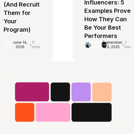
Influencers: 5
(And Recruit
Examples Prove
Them for
How They Can
Your
Be Your Best
Program)
Performers
June 14,
11
September
7
•
•
+12
2026
mins
23, 2025
min