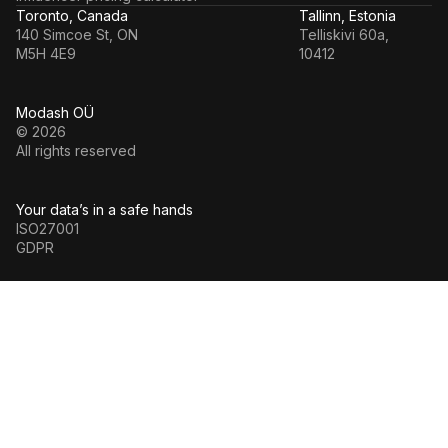
Toronto, Canada
Tallinn, Estonia
140 Simcoe St, ON
Telliskivi 60a,
M5H 4E9
10412
Modash OÜ
© 2026
All rights reserved
Your data’s in a safe hands
ISO27001
GDPR