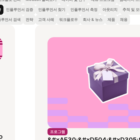
상
인플루언서 검증
인플루언서 찾기
인플루언서 측정
아웃리치
추적 및 
플루언서 검색
전략
고객 사례
워크플로우
회사 & 뉴스
제품
채용
프로그램
o
&#xAE30;&#xD504;&#xD305;