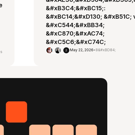
e
&#xB3C4;&#xBC15;:
&#xBC14;&#xD130; &#xB51C; 
&#xC544;&#xBB34;
&#xC870;&#xAC74;
&#xC5C6;&#xC74C;
May 22, 2026
•
8&#xBD84;
2
ns