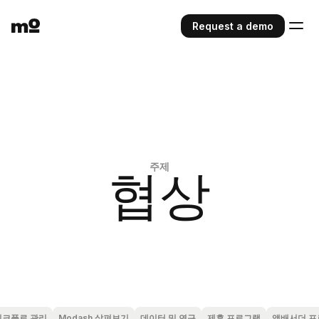
Request a demo
주제
협상
워크플로 관리
Modash 살펴보기
데이터 및 연구
제휴 프로그램
앰배서더 프