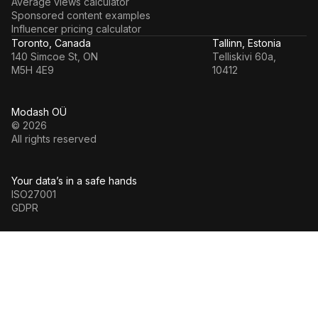
Average views calculator
Sponsored content examples
Influencer pricing calculator
Toronto, Canada
Tallinn, Estonia
140 Simcoe St, ON
Telliskivi 60a,
M5H 4E9
10412
Modash OÜ
© 2026
All rights reserved
Your data’s in a safe hands
ISO27001
GDPR