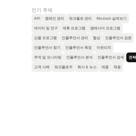
인기 주제
API
캠페인 관리
워크플로 관리
Modash 살펴보기
데이터 및 연구
제휴 프로그램
앰배서더 프로그램
선물 프로그램
인플루언서 관리
협상
인플루언서 검증
인플루언서 찾기
인플루언서 측정
아웃리치
추적 및 모니터링
인플루언서 분석
인플루언서 검색
전략
고객 사례
워크플로우
회사 & 뉴스
제품
채용