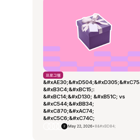
프로그램
&#xAE30;&#xD504;&#xD305;&#xC75
&#xB3C4;&#xBC15;:
&#xBC14;&#xD130; &#xB51C; vs
&#xC544;&#xBB34;
&#xC870;&#xAC74;
&#xC5C6;&#xC74C;
May 22, 2026
•
8&#xBD84;
2