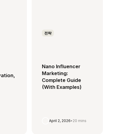
전략
Nano Influencer
Marketing:
vation,
Complete Guide
(With Examples)
April 2, 2026
•
20 mins