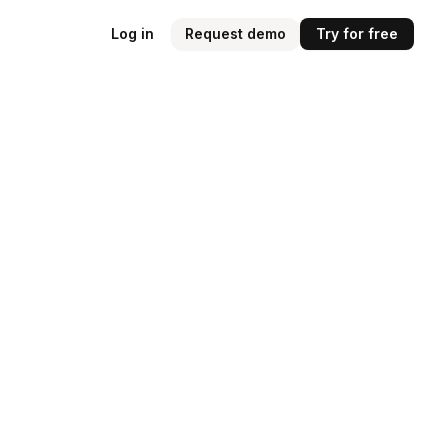
Log in
Request demo
Try for free