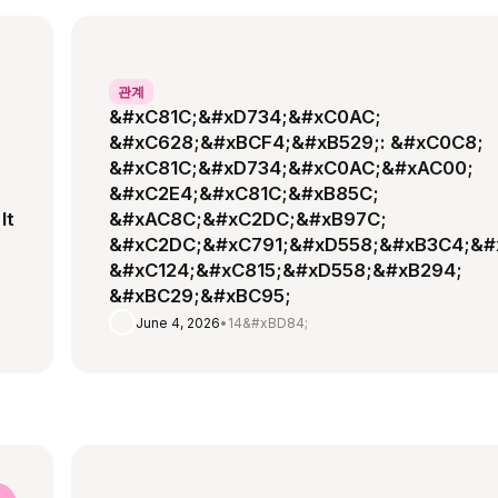
관계
&#xC81C;&#xD734;&#xC0AC;
&#xC628;&#xBCF4;&#xB529;: &#xC0C8;
&#xC81C;&#xD734;&#xC0AC;&#xAC00;
&#xC2E4;&#xC81C;&#xB85C;
It
&#xAC8C;&#xC2DC;&#xB97C;
&#xC2DC;&#xC791;&#xD558;&#xB3C4;&#
&#xC124;&#xC815;&#xD558;&#xB294;
&#xBC29;&#xBC95;
June 4, 2026
•
14&#xBD84;