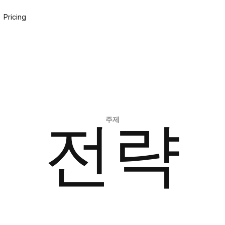
Pricing
주제
전략