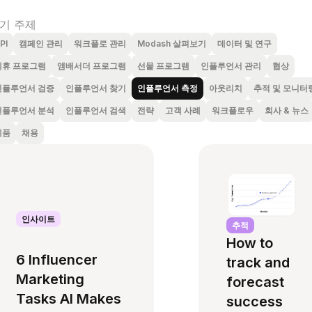
기 주제
PI
캠페인 관리
워크플로 관리
Modash 살펴보기
데이터 및 연구
제휴 프로그램
앰배서더 프로그램
선물 프로그램
인플루언서 관리
협상
인플루언서 검증
인플루언서 찾기
인플루언서 측정
아웃리치
추적 및 모니터
인플루언서 분석
인플루언서 검색
전략
고객 사례
워크플로우
회사 & 뉴스
제품
채용
인사이트
추적
How to
6 Influencer
track and
Marketing
forecast
Tasks AI Makes
success