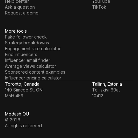
Help center
YouTube
Ask a question
TikTok
Request a demo
More tools
Fake follower check
Strategy breakdowns
Engagement rate calculator
Find influencers
Influencer email finder
Average views calculator
Sponsored content examples
Influencer pricing calculator
Toronto, Canada
Tallinn, Estonia
140 Simcoe St, ON
Telliskivi 60a,
M5H 4E9
10412
Modash OÜ
© 2026
All rights reserved