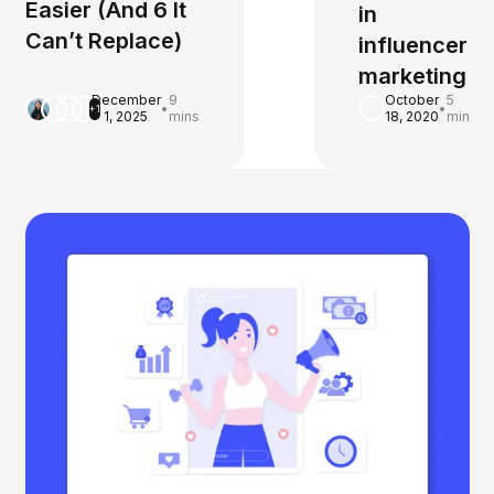
Easier (And 6 It
in
Can’t Replace)
influencer
marketing
December
9
October
5
•
•
+1
1, 2025
mins
18, 2020
min