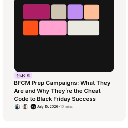
인사이트
BFCM Prep Campaigns: What They
Are and Why They’re the Cheat
Code to Black Friday Success
July 15, 2026
•
10 mins
+3