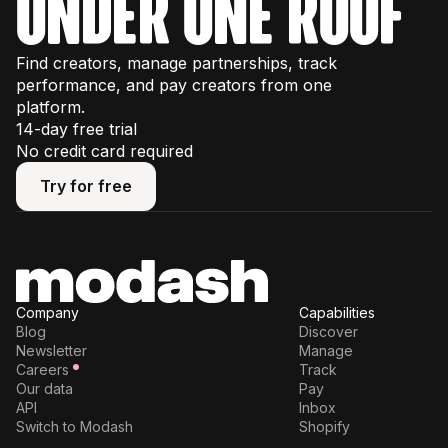
under one roof
Find creators, manage partnerships, track
performance, and pay creators from one
platform.
14-day free trial
No credit card required
Try for free
Try for free
Company
Capabilities
Blog
Discover
Newsletter
Manage
Careers
Track
Our data
Pay
API
Inbox
Switch to Modash
Shopify