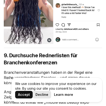
9. Durchsuche Rednerlisten für
Branchenkonferenzen
Branchenveranstaltungen haben in der Regel eine
Reihe verschiedener Speaker – und einige davon
könnten potenzielle Mikro-Influencer sein.
We use cookies to improve your experience on our
site. By using our site you consent to cookies.
Angenommen, Sie arbeiten für eine Kosmetikmarke, die
Accept
Decline
Learn more
Zielgruppen in den VAE anspricht. In diesem Fall
könntest du etwas wie „
middle east beauty expo
“